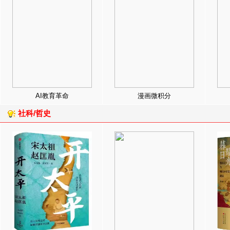
AI教育革命
漫画微积分
社科/哲史