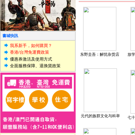
書城快訊
我系新手，如何購買？
香港/台灣免運費政策
东野圭吾：解忧杂货店
放
優惠券激活及使用方式
全面服務保障、退換貨政策
元代的族群文化与科举
七