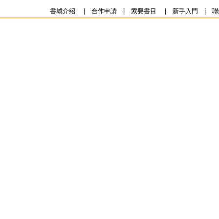
書城介紹
|
合作申請
|
索要書目
|
新手入門
|
聯