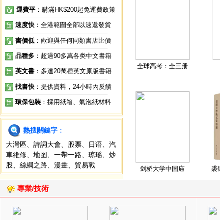
運費平
：購滿HK$200起免運費政策
速度快
：全港範圍全部以速遞發貨
書價低
：歡迎與任何同類書店比價
品種多
：超過90多萬各类中文書籍
全球高考：全三册
英文書
：多達20萬種英文原版書籍
找書快
：提供資料，24小時內反饋
環保包裝
：採用紙箱、氣泡紙材料
熱搜關鍵字
：
大灣區
、
詩詞大會
、
股票
、
日语
、
汽
車維修
、
地图
、
一帶一路
、
琼瑶
、
炒
股
、
絲綢之路
、
漫畫
、
貿易戰
剑桥大学中国庙
裘
專業/技術