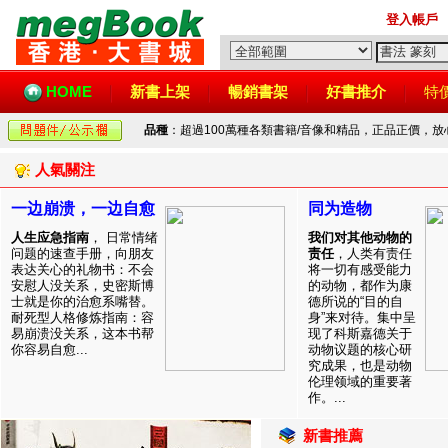
登入帳戶
HOME
新書上架
暢銷書架
好書推介
特
品種
：超過100萬種各類書籍/音像和精品，正品正價，
人氣關注
一边崩溃，一边自愈
同为造物
人生应急指南
， 日常情绪
我们对其他动物的
问题的速查手册，向朋友
责任
，人类有责任
表达关心的礼物书：不会
将一切有感受能力
安慰人没关系，史密斯博
的动物，都作为康
士就是你的治愈系嘴替。
德所说的“目的自
耐死型人格修炼指南：容
身”来对待。集中呈
易崩溃没关系，这本书帮
现了科斯嘉德关于
你容易自愈...
动物议题的核心研
究成果，也是动物
伦理领域的重要著
作。...
新書推薦