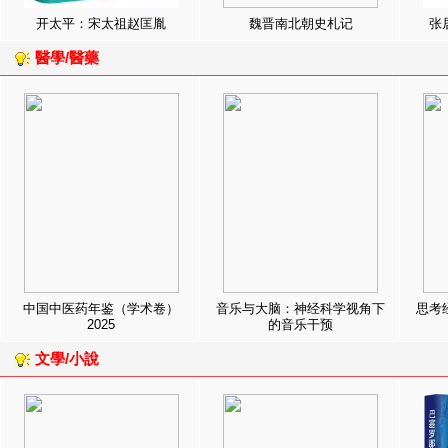
开太平：宋太祖赵匡胤
魏晋南北朝史札记
张
醫學/醫藥
中国中医药年鉴（学术卷）
音乐与大脑：神经科学视角下
思考
2025
的音乐干预
文學/小說