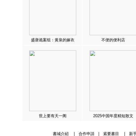
盛唐诡案组：黄泉的嫁衣
不便的便利店
世上要有天一阁
2025中国年度精短散文
書城介紹
|
合作申請
|
索要書目
|
新