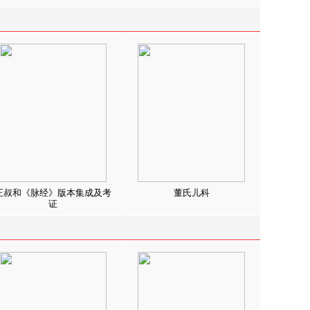
王叔和《脉经》版本集成及考
董氏儿科
证