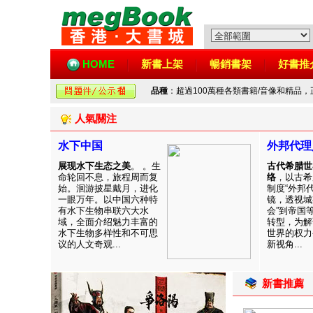
HOME
新書上架
暢銷書架
好書推
品種
：超過100萬種各類書籍/音像和精品
人氣關注
水下中国
外邦代理
展现水下生态之美
。 。生
古代希腊世
命轮回不息，旅程周而复
络
，以古希
始。洄游披星戴月，进化
制度“外邦
一眼万年。以中国六种特
镜，透视城
有水下生物串联六大水
会”到帝国
域，全面介绍魅力丰富的
转型，为解
水下生物多样性和不可思
世界的权力
议的人文奇观...
新视角...
新書推薦