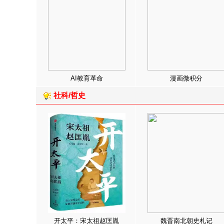
AI教育革命
漫画微积分
社科/哲史
开太平：宋太祖赵匡胤
魏晋南北朝史札记