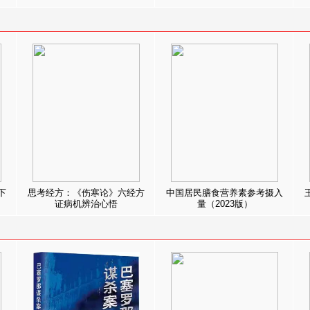
下
思考经方：《伤寒论》六经方
中国居民膳食营养素参考摄入
证病机辨治心悟
量（2023版）