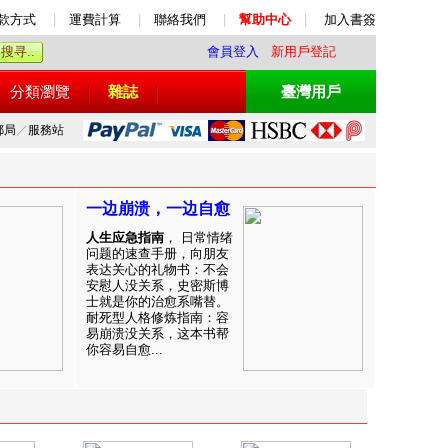
款方式
|
運費計算
|
聯絡我們
|
幫助中心
|
加入書簽
會員登入
新用戶登記
分類瀏覽
雜誌
臺灣用戶
郵局
／
服務站
一边崩溃，一边自愈
人生应急指南
， 日常情绪
问题的速查手册，向朋友
表达关心的礼物书：不会
安慰人没关系，史密斯博
士就是你的治愈系嘴替。
耐死型人格修炼指南：容
易崩溃没关系，这本书帮
你容易自愈...