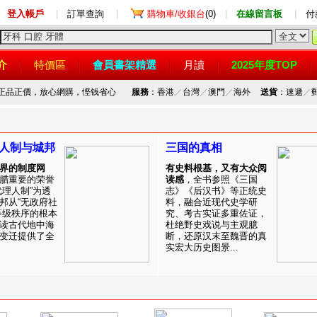
登入帳戶
|
訂單查詢
|
購物車/收銀台
(0)
|
在線留言板
|
付
介
特價區
會員書架精選
月讀
2025年度TOP
，正品正價，放心網購，悭钱省心
服務
：香港
／
台灣
／
澳門
／
海外
送貨
：速遞
／
人制与城邦
三国的真相
界的制度网
有史料根基，又有大众阅
腊重要的荣誉
读感
，全书参照《三国
代理人制”为透
志》《后汉书》等正统史
邦从“无政府社
料，融合近现代史学研
等级秩序的根本
究、考古实证多重佐证，
读古代地中海
杜绝野史戏说与主观臆
变迁提供了全
断，还原汉末至魏晋的真
实宏大历史图景...