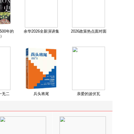
500年的
余华2026全新演讲集
2026政策热点面对面
）
一无二
兵头将尾
亲爱的波伏瓦