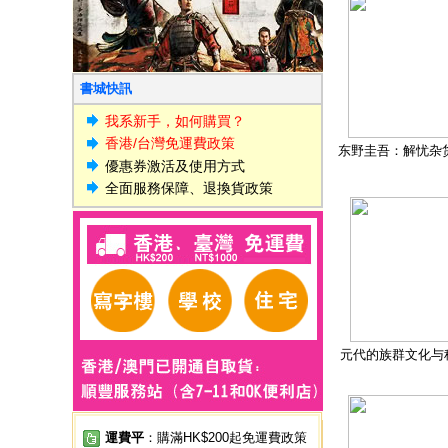
書城快訊
我系新手，如何購買？
香港/台灣免運費政策
东野圭吾：解忧杂
優惠券激活及使用方式
全面服務保障、退換貨政策
元代的族群文化与
運費平
：購滿HK$200起免運費政策