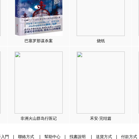
巴塞罗那谋杀案
烧纸
非洲火山群岛行医记
禾安·完结篇
手入門
|
聯絡方式
|
幫助中心
|
找書說明
|
送貨方式
|
付款方式