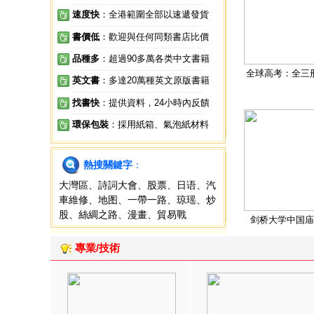
速度快
：全港範圍全部以速遞發貨
書價低
：歡迎與任何同類書店比價
品種多
：超過90多萬各类中文書籍
全球高考：全三
英文書
：多達20萬種英文原版書籍
找書快
：提供資料，24小時內反饋
環保包裝
：採用紙箱、氣泡紙材料
熱搜關鍵字
：
大灣區
、
詩詞大會
、
股票
、
日语
、
汽
車維修
、
地图
、
一帶一路
、
琼瑶
、
炒
股
、
絲綢之路
、
漫畫
、
貿易戰
剑桥大学中国庙
專業/技術