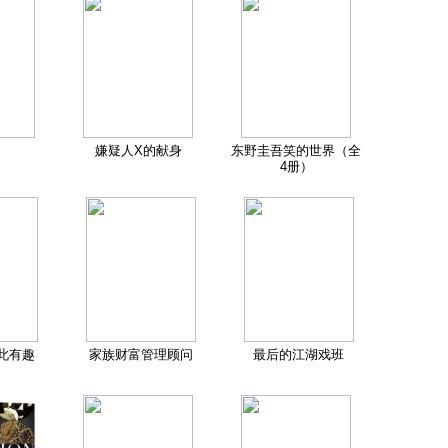
嫌疑人X的献身
东野圭吾笑的世界（全
4册）
此有趣
家族财富管理顾问
最后的江湖戏班