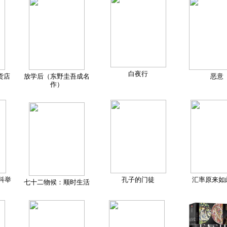
白夜行
货店
放学后（东野圭吾成名
恶意
作）
科举
孔子的门徒
汇率原来如
七十二物候：顺时生活