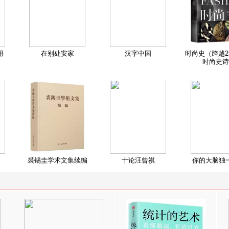
册
在别处安家
汉字中国
时尚史（跨越2
时尚史诗
裘锡圭学术文集续编
十论汪曾祺
你的大脑独