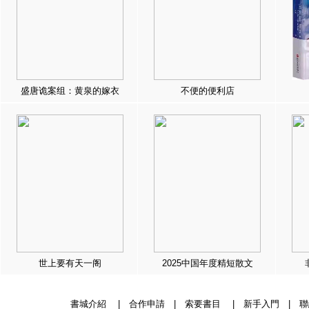
盛唐诡案组：黄泉的嫁衣
不便的便利店
世上要有天一阁
2025中国年度精短散文
書城介紹
|
合作申請
|
索要書目
|
新手入門
|
聯