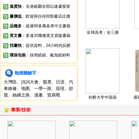
速度快
：全港範圍全部以速遞發貨
書價低
：歡迎與任何同類書店比價
品種多
：超過90多萬各类中文書籍
全球高考：全三册
英文書
：多達20萬種英文原版書籍
找書快
：提供資料，24小時內反饋
環保包裝
：採用紙箱、氣泡紙材料
熱搜關鍵字
：
大灣區
、
詩詞大會
、
股票
、
日语
、
汽
車維修
、
地图
、
一帶一路
、
琼瑶
、
炒
股
、
絲綢之路
、
漫畫
、
貿易戰
剑桥大学中国庙
裘
專業/技術