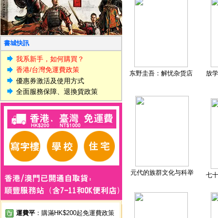
書城快訊
我系新手，如何購買？
香港/台灣免運費政策
东野圭吾：解忧杂货店
放
優惠券激活及使用方式
全面服務保障、退換貨政策
元代的族群文化与科举
七
運費平
：購滿HK$200起免運費政策