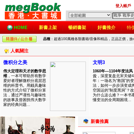
登入帳戶
HOME
新書上架
暢銷書架
好書推介
特
品種
：超過100萬種各類書籍/音像和精品，正品正價，
人氣關注
微积分之美
文明3
伟大定理和天才的数学思
1060年—1104年变法风
维
，一本可帮助所有数学
云
，深度复盘北宋关键4
爱好者理解微积分底层思
年：一场名为“救国”的变
维的科普书。用颇具趣味
法，如何一步步演变成
性的方式介绍了微积分算
空国运的“制度黑洞”？
法，通过严谨性与趣味性
为什么这么难？一本书
的故事及曾困扰伟大数学
懂变法的全周期困境...
家的经典问题...
新書推薦