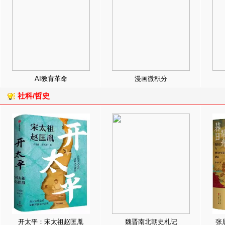
AI教育革命
漫画微积分
社科/哲史
开太平：宋太祖赵匡胤
魏晋南北朝史札记
张