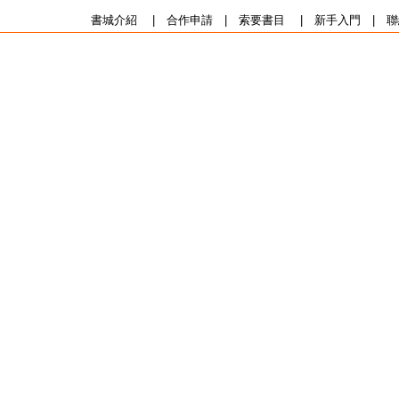
書城介紹
|
合作申請
|
索要書目
|
新手入門
|
聯