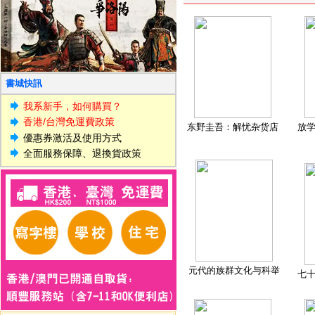
書城快訊
我系新手，如何購買？
香港/台灣免運費政策
东野圭吾：解忧杂货店
放
優惠券激活及使用方式
全面服務保障、退換貨政策
元代的族群文化与科举
七