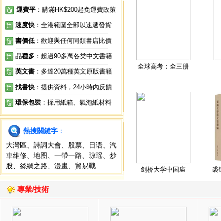
運費平
：購滿HK$200起免運費政策
速度快
：全港範圍全部以速遞發貨
書價低
：歡迎與任何同類書店比價
品種多
：超過90多萬各类中文書籍
全球高考：全三册
英文書
：多達20萬種英文原版書籍
找書快
：提供資料，24小時內反饋
環保包裝
：採用紙箱、氣泡紙材料
熱搜關鍵字
：
大灣區
、
詩詞大會
、
股票
、
日语
、
汽
車維修
、
地图
、
一帶一路
、
琼瑶
、
炒
股
、
絲綢之路
、
漫畫
、
貿易戰
剑桥大学中国庙
裘
專業/技術