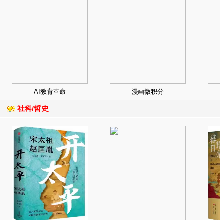
AI教育革命
漫画微积分
社科/哲史