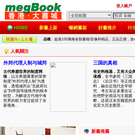
登入帳戶
HOME
新書上架
暢銷書架
好書推介
特
品種
：超過100萬種各類書籍/音像和精品，正品正價，
人氣關注
外邦代理人制与城邦
三国的真相
古代希腊世界的制度网
有史料根基，又有大众
络
，以古希腊重要的荣誉
读感
，全书参照《三国
制度“外邦代理人制”为透
志》《后汉书》等正统
镜，透视城邦从“无政府社
料，融合近现代史学研
会”到帝国等级秩序的根本
究、考古实证多重佐证
转型，为解读古代地中海
杜绝野史戏说与主观臆
世界的权力变迁提供了全
断，还原汉末至魏晋的
新视角...
实宏大历史图景...
新書推薦