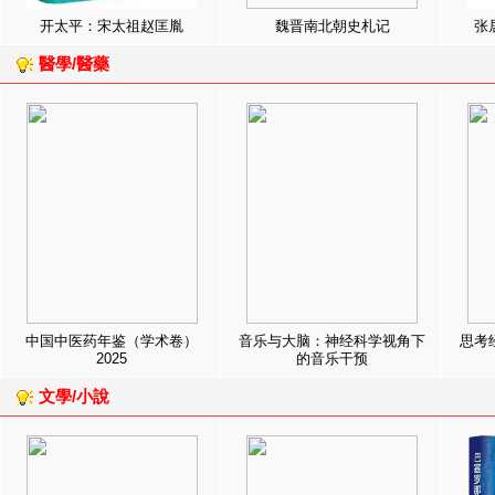
开太平：宋太祖赵匡胤
魏晋南北朝史札记
张
醫學/醫藥
中国中医药年鉴（学术卷）
音乐与大脑：神经科学视角下
思考
2025
的音乐干预
文學/小說