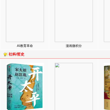
AI教育革命
漫画微积分
社科/哲史