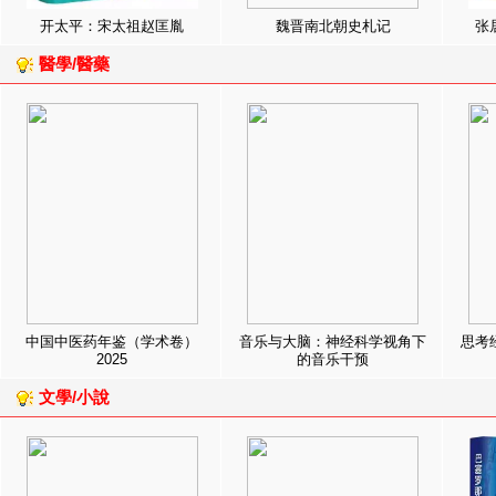
开太平：宋太祖赵匡胤
魏晋南北朝史札记
张
醫學/醫藥
中国中医药年鉴（学术卷）
音乐与大脑：神经科学视角下
思考
2025
的音乐干预
文學/小說