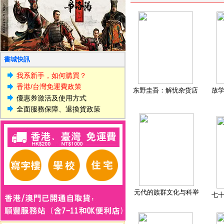
書城快訊
我系新手，如何購買？
香港/台灣免運費政策
东野圭吾：解忧杂货店
放
優惠券激活及使用方式
全面服務保障、退換貨政策
元代的族群文化与科举
七