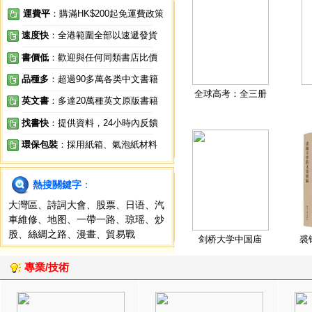
運費平
：購滿HK$200起免運費政策
速度快
：全港範圍全部以速遞發貨
書價低
：歡迎與任何同類書店比價
品種多
：超過90多萬各类中文書籍
全球高考：全三册
英文書
：多達20萬種英文原版書籍
找書快
：提供資料，24小時內反饋
環保包裝
：採用紙箱、氣泡紙材料
熱搜關鍵字
：
大灣區
、
詩詞大會
、
股票
、
日语
、
汽
車維修
、
地图
、
一帶一路
、
琼瑶
、
炒
股
、
絲綢之路
、
漫畫
、
貿易戰
剑桥大学中国庙
裘
專業/技術