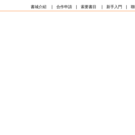
書城介紹
|
合作申請
|
索要書目
|
新手入門
|
聯