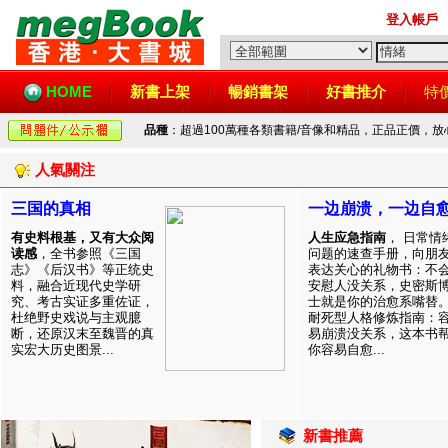
登入帳戶
HOME
新書上架
暢銷書架
好書推介
特
品種
：超過100萬種各類書籍/音像和精品，正品正價，
人氣關注
三国的真相
一边崩溃，一边自
有史料根基，又有大众阅
人生应急指南
， 日常情
读感
，全书参照《三国
问题的速查手册，向朋
志》《后汉书》等正统史
表达关心的礼物书：不
料，融合近现代史学研
安慰人没关系，史密斯
究、考古实证多重佐证，
士就是你的治愈系嘴替
杜绝野史戏说与主观臆
耐死型人格修炼指南：
断，还原汉末至魏晋的真
易崩溃没关系，这本书
实宏大历史图景...
你容易自愈...
新書推薦