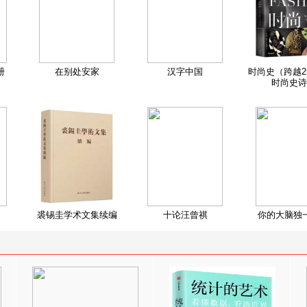
册
在别处安家
汉字中国
时尚史（跨越2
时尚史诗
裘锡圭学术文集续编
十论汪曾祺
你的大脑独