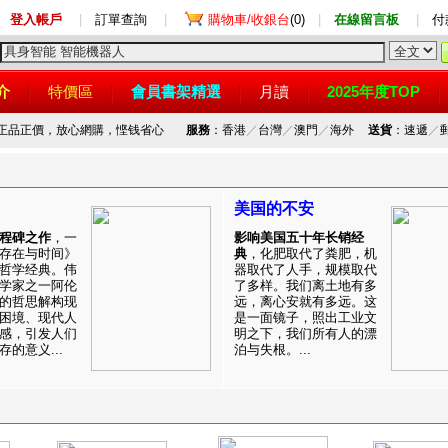
登入帳戶
|
訂單查詢
|
購物車/收銀台
(0)
|
在線留言板
|
付
介
特價區
會員書架精選
月讀
2025年度TOP
，正品正價，放心網購，悭钱省心
服務
：香港
／
台灣
／
澳門
／
海外
送貨
：速遞
／
美国的不安
程碑之作
，一
影响美国五十年长销经
存在与时间》
典
，化肥取代了粪肥，机
哲学经典。伟
器取代了人手，规模取代
学家之一阿伦
了多样。我们离土地有多
的哲思解构现
远，离心安就有多远。这
困境、现代人
是一面镜子，照出工业文
感，引发人们
明之下，我们所有人的漂
的意义...
泊与失根。...