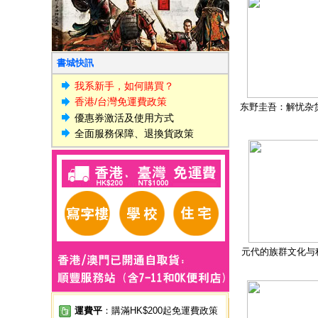
書城快訊
我系新手，如何購買？
香港/台灣免運費政策
东野圭吾：解忧杂
優惠券激活及使用方式
全面服務保障、退換貨政策
元代的族群文化与
運費平
：購滿HK$200起免運費政策