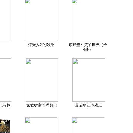
嫌疑人X的献身
东野圭吾笑的世界（全
4册）
此有趣
家族财富管理顾问
最后的江湖戏班