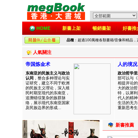
HOME
新書上架
暢銷書架
好書推
品種
：超過100萬種各類書籍/音像和精品
人氣關注
帝国炼金术
人的境况
东南亚的民族主义与政治
政治哲学里
认同
，整合多种理论与实
部可以与《
证研究，建立不同于欧洲
相提并论的
的民族主义理论，深入殖
大的政治哲
民时期至现代的东南亚，
特，以犀利
追溯错综复杂的族群脉
代人的精神
络，展示现代东南亚国家
生活的无力
及民族边界的形成...
重新思考生存
新書推薦