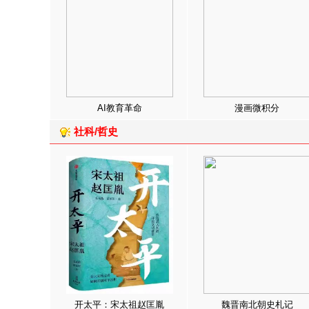
AI教育革命
漫画微积分
社科/哲史
开太平：宋太祖赵匡胤
魏晋南北朝史札记