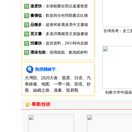
速度快
：全港範圍全部以速遞發貨
書價低
：歡迎與任何同類書店比價
品種多
：超過90多萬各类中文書籍
全球高考：全三
英文書
：多達20萬種英文原版書籍
找書快
：提供資料，24小時內反饋
環保包裝
：採用紙箱、氣泡紙材料
熱搜關鍵字
：
大灣區
、
詩詞大會
、
股票
、
日语
、
汽
車維修
、
地图
、
一帶一路
、
琼瑶
、
炒
股
、
絲綢之路
、
漫畫
、
貿易戰
剑桥大学中国庙
專業/技術