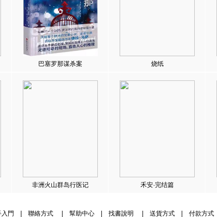
巴塞罗那谋杀案
烧纸
非洲火山群岛行医记
禾安·完结篇
手入門
|
聯絡方式
|
幫助中心
|
找書說明
|
送貨方式
|
付款方式