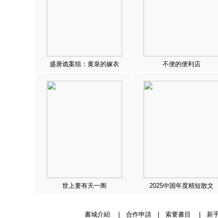
盛唐诡案组：黄泉的嫁衣
不便的便利店
世上要有天一阁
2025中国年度精短散文
書城介紹
|
合作申請
|
索要書目
|
新