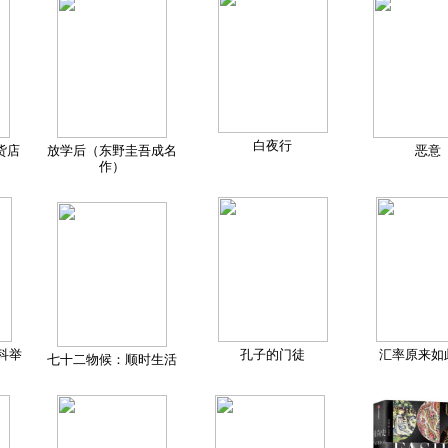
白夜行
货店
放学后（东野圭吾成名
恶意
作）
科举
孔子的门徒
汇率原来如
七十二物候：顺时生活