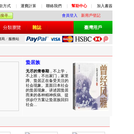
款方式
|
運費計算
|
聯絡我們
|
幫助中心
|
加入書簽
會員登入
新用戶登記
分類瀏覽
雜誌
臺灣用戶
郵局
／
服務站
蛰居族
无尽的青春期
，不上学，
不上班，不出家门，家里
蹲、蛰居正在备受关注的
社会现象。直面日本社会
的蛰居现象、讲述因蛰居
而来的各种精神疾病、提
供诊疗方案让蛰居族回归
社会...