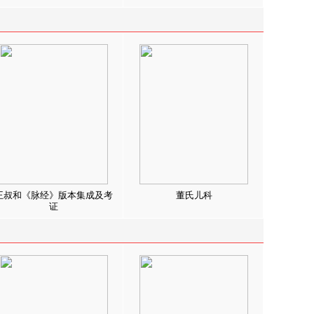
王叔和《脉经》版本集成及考
董氏儿科
证