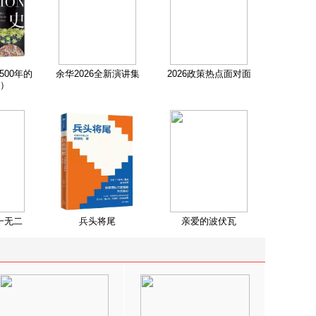
500年的
余华2026全新演讲集
2026政策热点面对面
）
一无二
兵头将尾
亲爱的波伏瓦