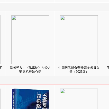
下
思考经方：《伤寒论》六经方
中国居民膳食营养素参考摄入
证病机辨治心悟
量（2023版）