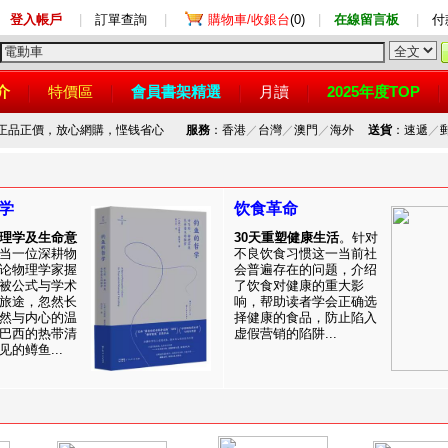
登入帳戶
|
訂單查詢
|
購物車/收銀台
(0)
|
在線留言板
|
付
介
特價區
會員書架精選
月讀
2025年度TOP
，正品正價，放心網購，悭钱省心
服務
：香港
／
台灣
／
澳門
／
海外
送貨
：速遞
／
学
饮食革命
理学及生命意
30天重塑健康生活
。针对
当一位深耕物
不良饮食习惯这一当前社
论物理学家握
会普遍存在的问题，介绍
被公式与学术
了饮食对健康的重大影
旅途，忽然长
响，帮助读者学会正确选
然与内心的温
择健康的食品，防止陷入
巴西的热带清
虚假营销的陷阱...
的鳟鱼...