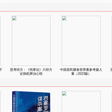
下
思考经方：《伤寒论》六经方
中国居民膳食营养素参考摄入
证病机辨治心悟
量（2023版）