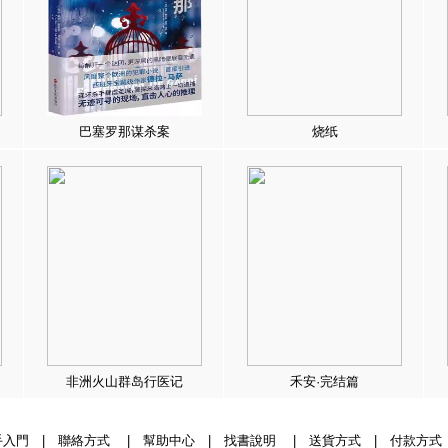
巴塞罗那谋杀案
烧纸
非洲火山群岛行医记
禾安·完结篇
手入門
|
聯絡方式
|
幫助中心
|
找書說明
|
送貨方式
|
付款方式