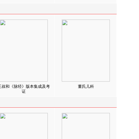
王叔和《脉经》版本集成及考
董氏儿科
证