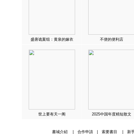
盛唐诡案组：黄泉的嫁衣
不便的便利店
世上要有天一阁
2025中国年度精短散文
書城介紹
|
合作申請
|
索要書目
|
新