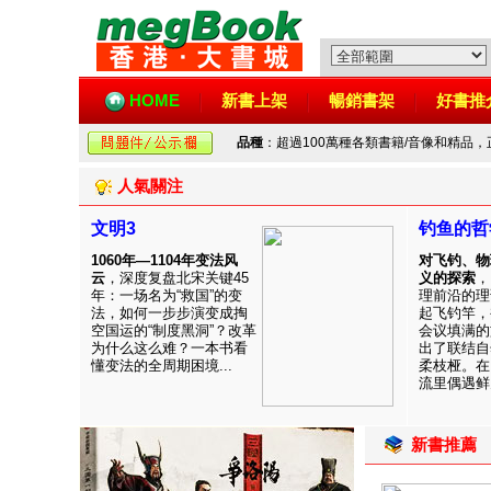
HOME
新書上架
暢銷書架
好書推
品種
：超過100萬種各類書籍/音像和精品
人氣關注
文明3
钓鱼的哲
1060年—1104年变法风
对飞钓、物
云
，深度复盘北宋关键45
义的探索
，
年：一场名为“救国”的变
理前沿的理
法，如何一步步演变成掏
起飞钓竿，
空国运的“制度黑洞”？改革
会议填满的
为什么这么难？一本书看
出了联结自
懂变法的全周期困境...
柔枝桠。在
流里偶遇鲜见
新書推薦