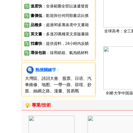
速度快
：全港範圍全部以速遞發貨
書價低
：歡迎與任何同類書店比價
品種多
：超過90多萬各类中文書籍
全球高考：全三
英文書
：多達20萬種英文原版書籍
找書快
：提供資料，24小時內反饋
環保包裝
：採用紙箱、氣泡紙材料
熱搜關鍵字
：
大灣區
、
詩詞大會
、
股票
、
日语
、
汽
車維修
、
地图
、
一帶一路
、
琼瑶
、
炒
股
、
絲綢之路
、
漫畫
、
貿易戰
剑桥大学中国庙
專業/技術