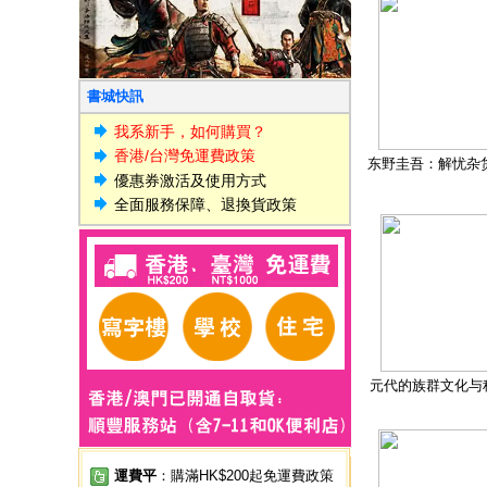
書城快訊
我系新手，如何購買？
香港/台灣免運費政策
东野圭吾：解忧杂
優惠券激活及使用方式
全面服務保障、退換貨政策
元代的族群文化与
運費平
：購滿HK$200起免運費政策