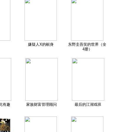
嫌疑人X的献身
东野圭吾笑的世界（全
4册）
此有趣
家族财富管理顾问
最后的江湖戏班