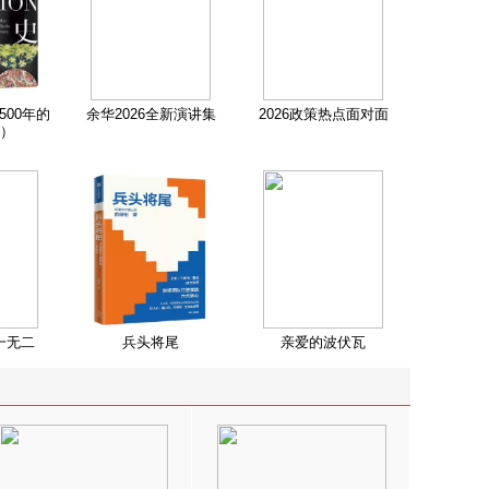
500年的
余华2026全新演讲集
2026政策热点面对面
）
一无二
兵头将尾
亲爱的波伏瓦