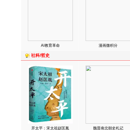
AI教育革命
漫画微积分
社科/哲史
开太平：宋太祖赵匡胤
魏晋南北朝史札记