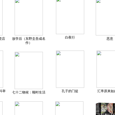
白夜行
货店
放学后（东野圭吾成名
恶意
作）
科举
孔子的门徒
汇率原来如
七十二物候：顺时生活