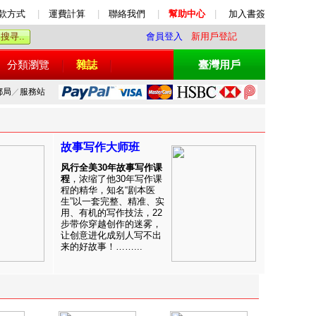
款方式
|
運費計算
|
聯絡我們
|
幫助中心
|
加入書簽
會員登入
新用戶登記
分類瀏覽
雜誌
臺灣用戶
郵局
／
服務站
故事写作大师班
风行全美30年故事写作课
程
，浓缩了他30年写作课
程的精华，知名“剧本医
生”以一套完整、精准、实
用、有机的写作技法，22
步带你穿越创作的迷雾，
让创意进化成别人写不出
来的好故事！……...