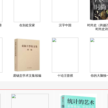
册
在别处安家
汉字中国
时尚史（跨越2
时尚史诗
裘锡圭学术文集续编
十论汪曾祺
你的大脑独