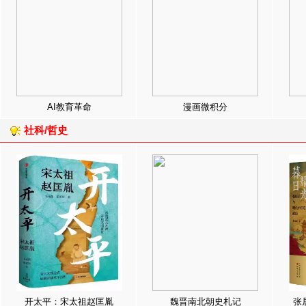
AI教育革命
漫画微积分
社科/哲史
开太平：宋太祖赵匡胤
魏晋南北朝史札记
张