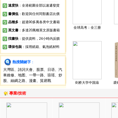
速度快
：全港範圍全部以速遞發貨
書價低
：歡迎與任何同類書店比價
品種多
：超過90多萬各类中文書籍
全球高考：全三册
英文書
：多達20萬種英文原版書籍
找書快
：提供資料，24小時內反饋
環保包裝
：採用紙箱、氣泡紙材料
熱搜關鍵字
：
大灣區
、
詩詞大會
、
股票
、
日语
、
汽
車維修
、
地图
、
一帶一路
、
琼瑶
、
炒
股
、
絲綢之路
、
漫畫
、
貿易戰
剑桥大学中国庙
裘
專業/技術