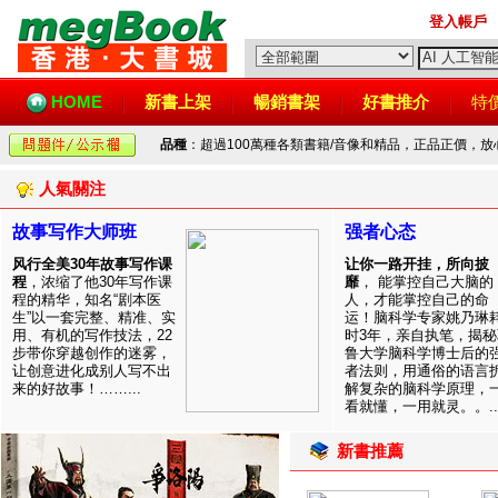
登入帳戶
HOME
新書上架
暢銷書架
好書推介
特
品種
：超過100萬種各類書籍/音像和精品，正品正價，
人氣關注
故事写作大师班
强者心态
风行全美30年故事写作课
让你一路开挂，所向披
程
，浓缩了他30年写作课
靡
， 能掌控自己大脑的
程的精华，知名“剧本医
人，才能掌控自己的命
生”以一套完整、精准、实
运！脑科学专家姚乃琳
用、有机的写作技法，22
时3年，亲自执笔，揭秘
步带你穿越创作的迷雾，
鲁大学脑科学博士后的
让创意进化成别人写不出
者法则，用通俗的语言
来的好故事！……...
解复杂的脑科学原理，
看就懂，一用就灵。。..
新書推薦