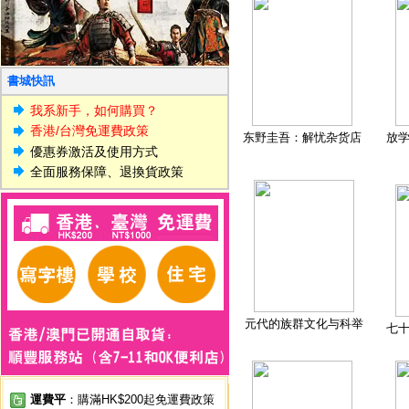
書城快訊
我系新手，如何購買？
香港/台灣免運費政策
东野圭吾：解忧杂货店
放
優惠券激活及使用方式
全面服務保障、退換貨政策
元代的族群文化与科举
七
運費平
：購滿HK$200起免運費政策