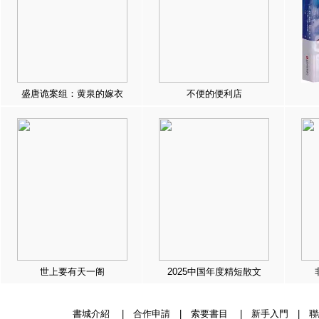
盛唐诡案组：黄泉的嫁衣
不便的便利店
世上要有天一阁
2025中国年度精短散文
書城介紹
|
合作申請
|
索要書目
|
新手入門
|
聯