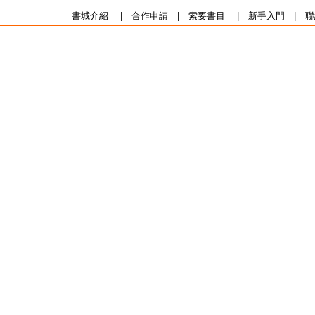
書城介紹
|
合作申請
|
索要書目
|
新手入門
|
聯