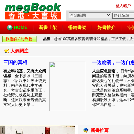
登入帳戶
HOME
新書上架
暢銷書架
好書推介
特
品種
：超過100萬種各類書籍/音像和精品，正品正價，
人氣關注
三国的真相
一边崩溃，一边自
有史料根基，又有大众阅
人生应急指南
， 日常情
读感
，全书参照《三国
问题的速查手册，向朋
志》《后汉书》等正统史
表达关心的礼物书：不
料，融合近现代史学研
安慰人没关系，史密斯
究、考古实证多重佐证，
士就是你的治愈系嘴替
杜绝野史戏说与主观臆
耐死型人格修炼指南：
断，还原汉末至魏晋的真
易崩溃没关系，这本书
实宏大历史图景...
你容易自愈...
新書推薦