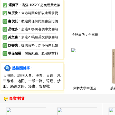
運費平
：購滿HK$200起免運費政策
速度快
：全港範圍全部以速遞發貨
書價低
：歡迎與任何同類書店比價
品種多
：超過90多萬各类中文書籍
全球高考：全三册
英文書
：多達20萬種英文原版書籍
找書快
：提供資料，24小時內反饋
環保包裝
：採用紙箱、氣泡紙材料
熱搜關鍵字
：
大灣區
、
詩詞大會
、
股票
、
日语
、
汽
車維修
、
地图
、
一帶一路
、
琼瑶
、
炒
股
、
絲綢之路
、
漫畫
、
貿易戰
剑桥大学中国庙
裘
專業/技術