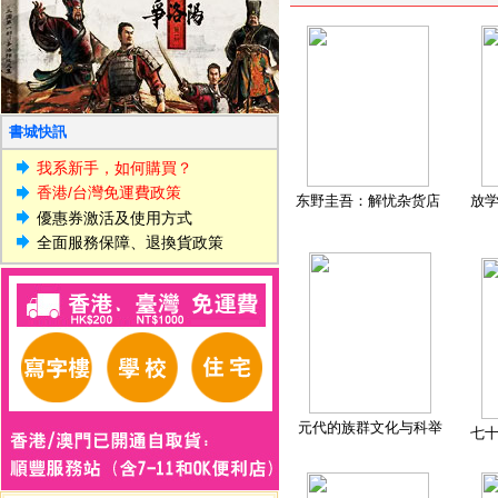
書城快訊
我系新手，如何購買？
香港/台灣免運費政策
东野圭吾：解忧杂货店
放
優惠券激活及使用方式
全面服務保障、退換貨政策
元代的族群文化与科举
七