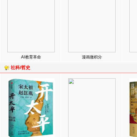
AI教育革命
漫画微积分
社科/哲史