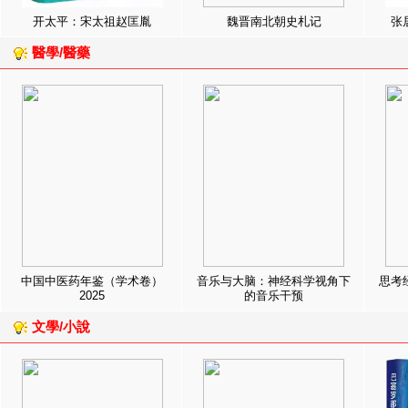
开太平：宋太祖赵匡胤
魏晋南北朝史札记
张
醫學/醫藥
中国中医药年鉴（学术卷）
音乐与大脑：神经科学视角下
思考
2025
的音乐干预
文學/小說