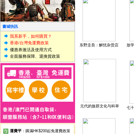
書城快訊
我系新手，如何購買？
香港/台灣免運費政策
东野圭吾：解忧杂货店
放
優惠券激活及使用方式
全面服務保障、退換貨政策
元代的族群文化与科举
七
運費平
：購滿HK$200起免運費政策