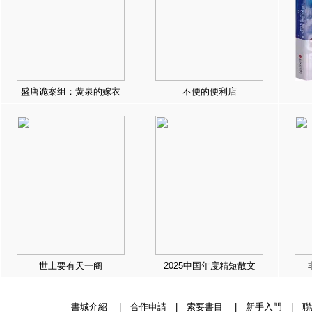
盛唐诡案组：黄泉的嫁衣
不便的便利店
世上要有天一阁
2025中国年度精短散文
書城介紹
|
合作申請
|
索要書目
|
新手入門
|
聯