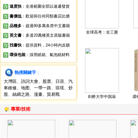
速度快
：全港範圍全部以速遞發貨
書價低
：歡迎與任何同類書店比價
品種多
：超過90多萬各类中文書籍
全球高考：全三册
英文書
：多達20萬種英文原版書籍
找書快
：提供資料，24小時內反饋
環保包裝
：採用紙箱、氣泡紙材料
熱搜關鍵字
：
大灣區
、
詩詞大會
、
股票
、
日语
、
汽
車維修
、
地图
、
一帶一路
、
琼瑶
、
炒
股
、
絲綢之路
、
漫畫
、
貿易戰
剑桥大学中国庙
裘
專業/技術