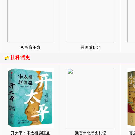
AI教育革命
漫画微积分
社科/哲史
开太平：宋太祖赵匡胤
魏晋南北朝史札记
张