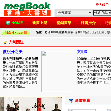
登入帳戶
HOME
新書上架
暢銷書架
好書推介
特
品種
：超過100萬種各類書籍/音像和精品，正品正價，
人氣關注
微积分之美
文明3
伟大定理和天才的数学思
1060年—1104年变法风
维
，一本可帮助所有数学
云
，深度复盘北宋关键4
爱好者理解微积分底层思
年：一场名为“救国”的变
维的科普书。用颇具趣味
法，如何一步步演变成
性的方式介绍了微积分算
空国运的“制度黑洞”？
法，通过严谨性与趣味性
为什么这么难？一本书
的故事及曾困扰伟大数学
懂变法的全周期困境...
家的经典问题...
新書推薦