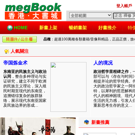
登入帳戶
HOME
新書上架
暢銷書架
好書推介
特
品種
：超過100萬種各類書籍/音像和精品，正品正價，
人氣關注
帝国炼金术
人的境况
东南亚的民族主义与政治
政治哲学里程碑之作
，
认同
，整合多种理论与实
部可以与《存在与时间
证研究，建立不同于欧洲
相提并论的哲学经典。
的民族主义理论，深入殖
大的政治哲学家之一阿
民时期至现代的东南亚，
特，以犀利的哲思解构
追溯错综复杂的族群脉
代人的精神困境、现代
络，展示现代东南亚国家
生活的无力感，引发人
及民族边界的形成...
重新思考生存的意义...
新書推薦