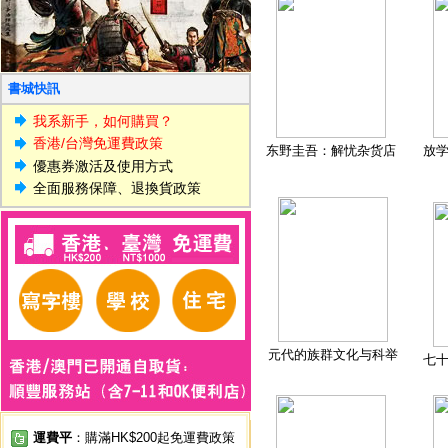
書城快訊
我系新手，如何購買？
香港/台灣免運費政策
东野圭吾：解忧杂货店
放
優惠券激活及使用方式
全面服務保障、退換貨政策
元代的族群文化与科举
七
運費平
：購滿HK$200起免運費政策