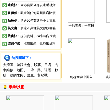
速度快
：全港範圍全部以速遞發貨
書價低
：歡迎與任何同類書店比價
品種多
：超過90多萬各类中文書籍
全球高考：全三册
英文書
：多達20萬種英文原版書籍
找書快
：提供資料，24小時內反饋
環保包裝
：採用紙箱、氣泡紙材料
熱搜關鍵字
：
大灣區
、
詩詞大會
、
股票
、
日语
、
汽
車維修
、
地图
、
一帶一路
、
琼瑶
、
炒
股
、
絲綢之路
、
漫畫
、
貿易戰
剑桥大学中国庙
裘
專業/技術