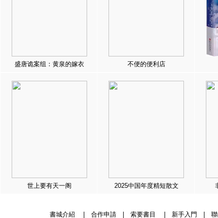
盛唐诡案组：黄泉的嫁衣
不便的便利店
世上要有天一阁
2025中国年度精短散文
書城介紹
|
合作申請
|
索要書目
|
新手入門
|
聯