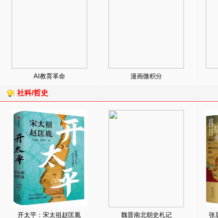
AI教育革命
漫画微积分
社科/哲史
开太平：宋太祖赵匡胤
魏晋南北朝史札记
张