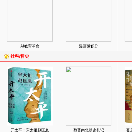
AI教育革命
漫画微积分
社科/哲史
开太平：宋太祖赵匡胤
魏晋南北朝史札记
张