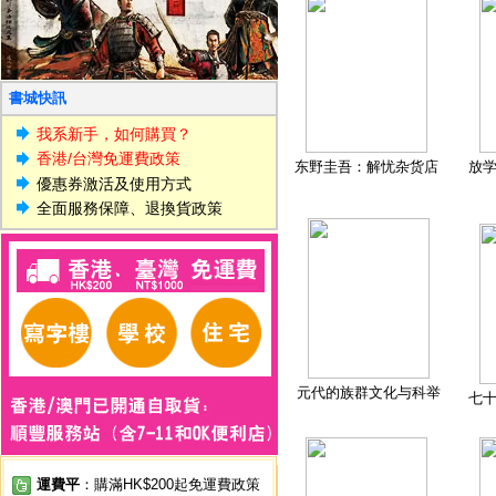
書城快訊
我系新手，如何購買？
香港/台灣免運費政策
东野圭吾：解忧杂货店
放
優惠券激活及使用方式
全面服務保障、退換貨政策
元代的族群文化与科举
七
運費平
：購滿HK$200起免運費政策