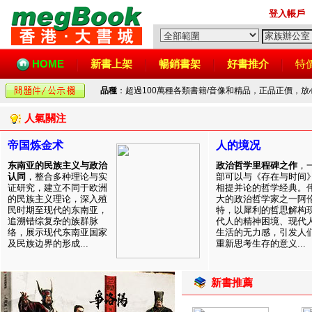
登入帳戶
HOME
新書上架
暢銷書架
好書推介
特
品種
：超過100萬種各類書籍/音像和精品，正品正價，
人氣關注
帝国炼金术
人的境况
东南亚的民族主义与政治
政治哲学里程碑之作
，
认同
，整合多种理论与实
部可以与《存在与时间
证研究，建立不同于欧洲
相提并论的哲学经典。
的民族主义理论，深入殖
大的政治哲学家之一阿
民时期至现代的东南亚，
特，以犀利的哲思解构
追溯错综复杂的族群脉
代人的精神困境、现代
络，展示现代东南亚国家
生活的无力感，引发人
及民族边界的形成...
重新思考生存的意义...
新書推薦