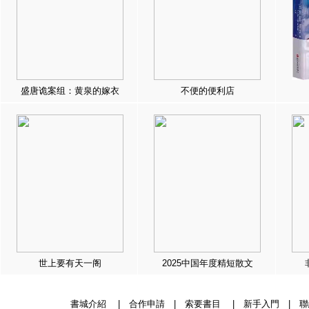
盛唐诡案组：黄泉的嫁衣
不便的便利店
世上要有天一阁
2025中国年度精短散文
書城介紹
|
合作申請
|
索要書目
|
新手入門
|
聯