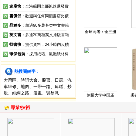
速度快
：全港範圍全部以速遞發貨
書價低
：歡迎與任何同類書店比價
品種多
：超過90多萬各类中文書籍
全球高考：全三册
英文書
：多達20萬種英文原版書籍
找書快
：提供資料，24小時內反饋
環保包裝
：採用紙箱、氣泡紙材料
熱搜關鍵字
：
大灣區
、
詩詞大會
、
股票
、
日语
、
汽
車維修
、
地图
、
一帶一路
、
琼瑶
、
炒
股
、
絲綢之路
、
漫畫
、
貿易戰
剑桥大学中国庙
裘
專業/技術