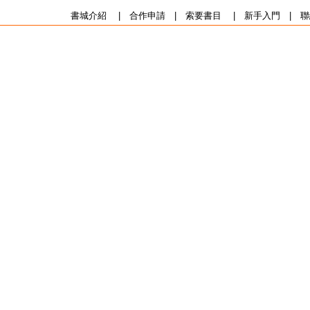
書城介紹
|
合作申請
|
索要書目
|
新手入門
|
聯