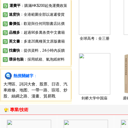
運費平
：購滿HK$200起免運費政策
速度快
：全港範圍全部以速遞發貨
書價低
：歡迎與任何同類書店比價
品種多
：超過90多萬各类中文書籍
全球高考：全三册
英文書
：多達20萬種英文原版書籍
找書快
：提供資料，24小時內反饋
環保包裝
：採用紙箱、氣泡紙材料
熱搜關鍵字
：
大灣區
、
詩詞大會
、
股票
、
日语
、
汽
車維修
、
地图
、
一帶一路
、
琼瑶
、
炒
股
、
絲綢之路
、
漫畫
、
貿易戰
剑桥大学中国庙
裘
專業/技術