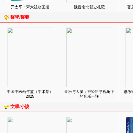
开太平：宋太祖赵匡胤
魏晋南北朝史札记
张
醫學/醫藥
中国中医药年鉴（学术卷）
音乐与大脑：神经科学视角下
思考
2025
的音乐干预
文學/小說