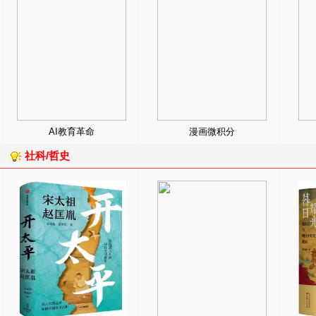
AI教育革命
漫画微积分
社科/哲史