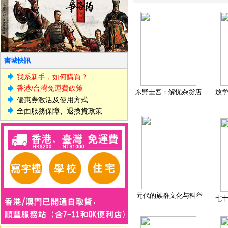
書城快訊
我系新手，如何購買？
香港/台灣免運費政策
东野圭吾：解忧杂货店
放
優惠券激活及使用方式
全面服務保障、退換貨政策
元代的族群文化与科举
七