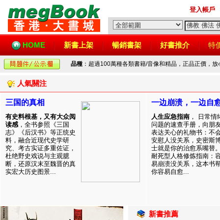
登入帳戶
HOME
新書上架
暢銷書架
好書推介
特
品種
：超過100萬種各類書籍/音像和精品，正品正價，
人氣關注
三国的真相
一边崩溃，一边自
有史料根基，又有大众阅
人生应急指南
， 日常情
读感
，全书参照《三国
问题的速查手册，向朋
志》《后汉书》等正统史
表达关心的礼物书：不
料，融合近现代史学研
安慰人没关系，史密斯
究、考古实证多重佐证，
士就是你的治愈系嘴替
杜绝野史戏说与主观臆
耐死型人格修炼指南：
断，还原汉末至魏晋的真
易崩溃没关系，这本书
实宏大历史图景...
你容易自愈...
新書推薦