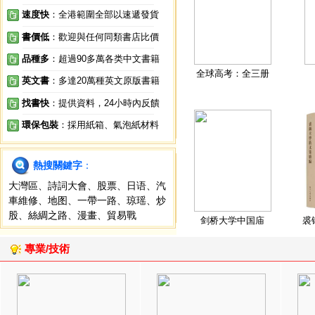
速度快
：全港範圍全部以速遞發貨
書價低
：歡迎與任何同類書店比價
品種多
：超過90多萬各类中文書籍
全球高考：全三册
英文書
：多達20萬種英文原版書籍
找書快
：提供資料，24小時內反饋
環保包裝
：採用紙箱、氣泡紙材料
熱搜關鍵字
：
大灣區
、
詩詞大會
、
股票
、
日语
、
汽
車維修
、
地图
、
一帶一路
、
琼瑶
、
炒
股
、
絲綢之路
、
漫畫
、
貿易戰
剑桥大学中国庙
裘
專業/技術