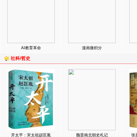
AI教育革命
漫画微积分
社科/哲史
开太平：宋太祖赵匡胤
魏晋南北朝史札记
张