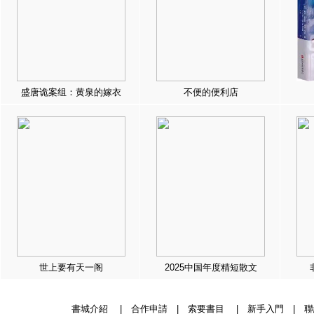
盛唐诡案组：黄泉的嫁衣
不便的便利店
世上要有天一阁
2025中国年度精短散文
書城介紹
|
合作申請
|
索要書目
|
新手入門
|
聯