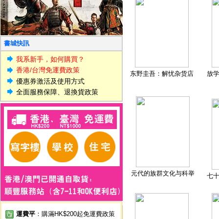
書城快訊
我系新手，如何購買？
香港/台灣免運費政策
东野圭吾：解忧杂货店
放
優惠券激活及使用方式
全面服務保障、退換貨政策
元代的族群文化与科举
七
運費平
：購滿HK$200起免運費政策