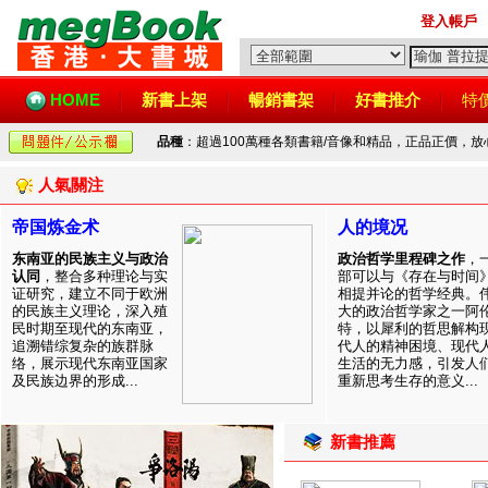
登入帳戶
HOME
新書上架
暢銷書架
好書推介
特
品種
：超過100萬種各類書籍/音像和精品，正品正價，
人氣關注
帝国炼金术
人的境况
东南亚的民族主义与政治
政治哲学里程碑之作
，
认同
，整合多种理论与实
部可以与《存在与时间
证研究，建立不同于欧洲
相提并论的哲学经典。
的民族主义理论，深入殖
大的政治哲学家之一阿
民时期至现代的东南亚，
特，以犀利的哲思解构
追溯错综复杂的族群脉
代人的精神困境、现代
络，展示现代东南亚国家
生活的无力感，引发人
及民族边界的形成...
重新思考生存的意义...
新書推薦