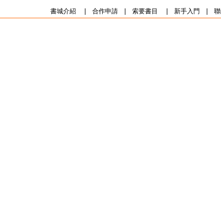
書城介紹
|
合作申請
|
索要書目
|
新手入門
|
聯