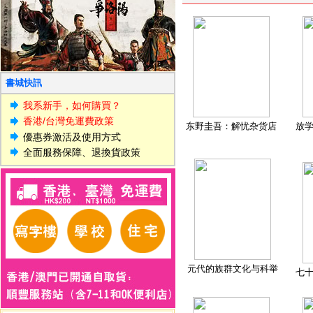
書城快訊
我系新手，如何購買？
香港/台灣免運費政策
东野圭吾：解忧杂货店
放
優惠券激活及使用方式
全面服務保障、退換貨政策
元代的族群文化与科举
七