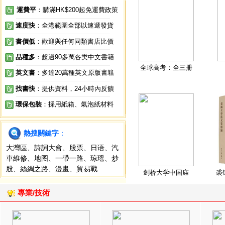
運費平
：購滿HK$200起免運費政策
速度快
：全港範圍全部以速遞發貨
書價低
：歡迎與任何同類書店比價
品種多
：超過90多萬各类中文書籍
全球高考：全三册
英文書
：多達20萬種英文原版書籍
找書快
：提供資料，24小時內反饋
環保包裝
：採用紙箱、氣泡紙材料
熱搜關鍵字
：
大灣區
、
詩詞大會
、
股票
、
日语
、
汽
車維修
、
地图
、
一帶一路
、
琼瑶
、
炒
股
、
絲綢之路
、
漫畫
、
貿易戰
剑桥大学中国庙
裘
專業/技術