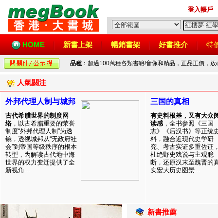
登入帳戶
HOME
新書上架
暢銷書架
好書推介
特
品種
：超過100萬種各類書籍/音像和精品，正品正價，
人氣關注
外邦代理人制与城邦
三国的真相
古代希腊世界的制度网
有史料根基，又有大众
络
，以古希腊重要的荣誉
读感
，全书参照《三国
制度“外邦代理人制”为透
志》《后汉书》等正统
镜，透视城邦从“无政府社
料，融合近现代史学研
会”到帝国等级秩序的根本
究、考古实证多重佐证
转型，为解读古代地中海
杜绝野史戏说与主观臆
世界的权力变迁提供了全
断，还原汉末至魏晋的
新视角...
实宏大历史图景...
新書推薦