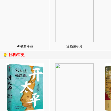
AI教育革命
漫画微积分
社科/哲史