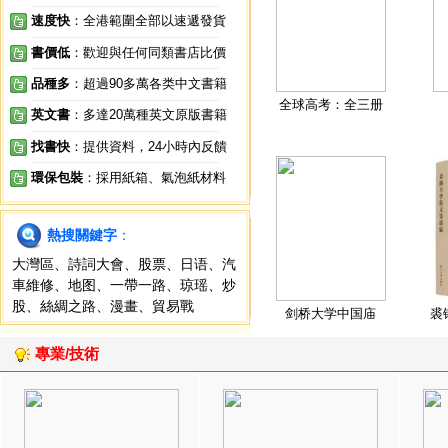
速度快
：全港範圍全部以速遞發貨
書價低
：歡迎與任何同類書店比價
品種多
：超過90多萬各类中文書籍
全球高考：全三册
英文書
：多達20萬種英文原版書籍
找書快
：提供資料，24小時內反饋
環保包裝
：採用紙箱、氣泡紙材料
熱搜關鍵字
：
大灣區
、
詩詞大會
、
股票
、
日语
、
汽
車維修
、
地图
、
一帶一路
、
琼瑶
、
炒
股
、
絲綢之路
、
漫畫
、
貿易戰
剑桥大学中国庙
裘
專業/技術