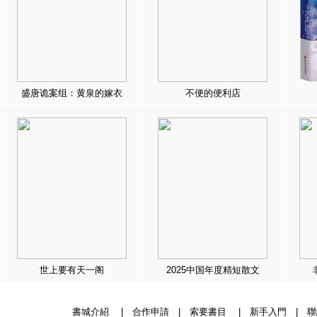
盛唐诡案组：黄泉的嫁衣
不便的便利店
世上要有天一阁
2025中国年度精短散文
書城介紹
|
合作申請
|
索要書目
|
新手入門
|
聯