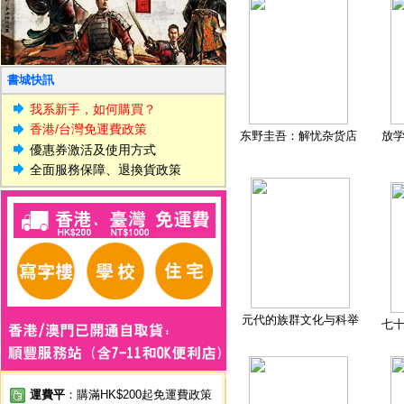
書城快訊
我系新手，如何購買？
香港/台灣免運費政策
东野圭吾：解忧杂货店
放
優惠券激活及使用方式
全面服務保障、退換貨政策
元代的族群文化与科举
七
運費平
：購滿HK$200起免運費政策