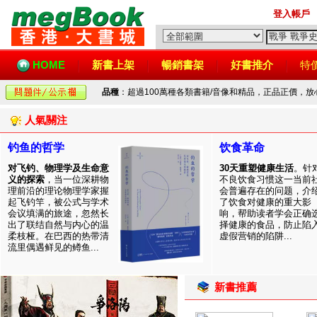
登入帳戶
HOME
新書上架
暢銷書架
好書推介
特
品種
：超過100萬種各類書籍/音像和精品，正品正價，
人氣關注
钓鱼的哲学
饮食革命
对飞钓、物理学及生命意
30天重塑健康生活
。针
义的探索
，当一位深耕物
不良饮食习惯这一当前
理前沿的理论物理学家握
会普遍存在的问题，介
起飞钓竿，被公式与学术
了饮食对健康的重大影
会议填满的旅途，忽然长
响，帮助读者学会正确
出了联结自然与内心的温
择健康的食品，防止陷
柔枝桠。在巴西的热带清
虚假营销的陷阱...
流里偶遇鲜见的鳟鱼...
新書推薦