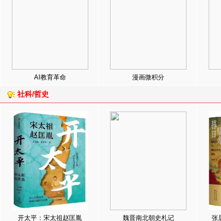
AI教育革命
漫画微积分
社科/哲史
开太平：宋太祖赵匡胤
魏晋南北朝史札记
张