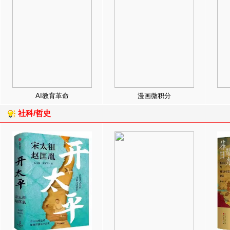
AI教育革命
漫画微积分
社科/哲史