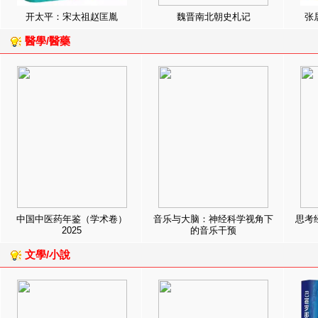
开太平：宋太祖赵匡胤
魏晋南北朝史札记
张
醫學/醫藥
中国中医药年鉴（学术卷）
音乐与大脑：神经科学视角下
思考
2025
的音乐干预
文學/小說