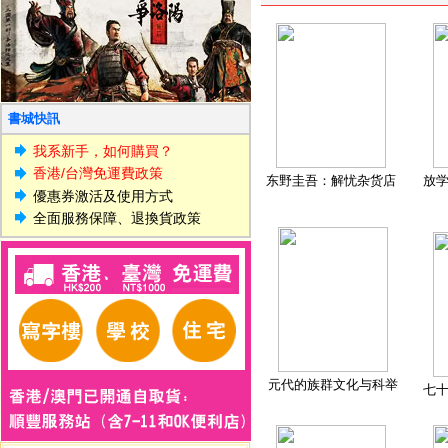
書城快訊
我系新手，如何購買？
香港/台灣免運費政策
东野圭吾：解忧杂货店
放
優惠券激活及使用方式
全面服務保障、退換貨政策
元代的族群文化与科举
七