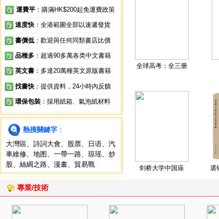
運費平
：購滿HK$200起免運費政策
速度快
：全港範圍全部以速遞發貨
書價低
：歡迎與任何同類書店比價
品種多
：超過90多萬各类中文書籍
全球高考：全三册
英文書
：多達20萬種英文原版書籍
找書快
：提供資料，24小時內反饋
環保包裝
：採用紙箱、氣泡紙材料
熱搜關鍵字
：
大灣區
、
詩詞大會
、
股票
、
日语
、
汽
車維修
、
地图
、
一帶一路
、
琼瑶
、
炒
股
、
絲綢之路
、
漫畫
、
貿易戰
剑桥大学中国庙
裘
專業/技術