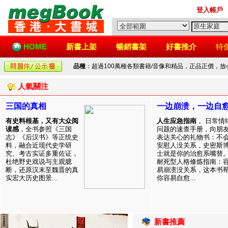
登入帳戶
HOME
新書上架
暢銷書架
好書推介
特
品種
：超過100萬種各類書籍/音像和精品，正品正價，
人氣關注
三国的真相
一边崩溃，一边自
有史料根基，又有大众阅
人生应急指南
， 日常情
读感
，全书参照《三国
问题的速查手册，向朋
志》《后汉书》等正统史
表达关心的礼物书：不
料，融合近现代史学研
安慰人没关系，史密斯
究、考古实证多重佐证，
士就是你的治愈系嘴替
杜绝野史戏说与主观臆
耐死型人格修炼指南：
断，还原汉末至魏晋的真
易崩溃没关系，这本书
实宏大历史图景...
你容易自愈...
新書推薦