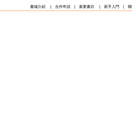
書城介紹
|
合作申請
|
索要書目
|
新手入門
|
聯