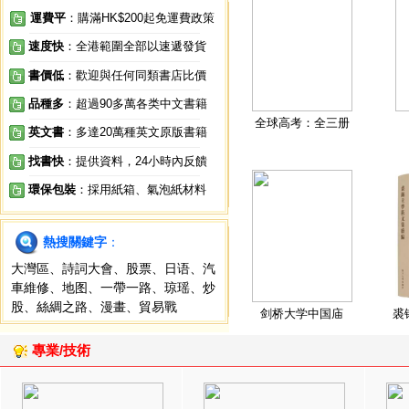
運費平
：購滿HK$200起免運費政策
速度快
：全港範圍全部以速遞發貨
書價低
：歡迎與任何同類書店比價
品種多
：超過90多萬各类中文書籍
全球高考：全三册
英文書
：多達20萬種英文原版書籍
找書快
：提供資料，24小時內反饋
環保包裝
：採用紙箱、氣泡紙材料
熱搜關鍵字
：
大灣區
、
詩詞大會
、
股票
、
日语
、
汽
車維修
、
地图
、
一帶一路
、
琼瑶
、
炒
股
、
絲綢之路
、
漫畫
、
貿易戰
剑桥大学中国庙
裘
專業/技術