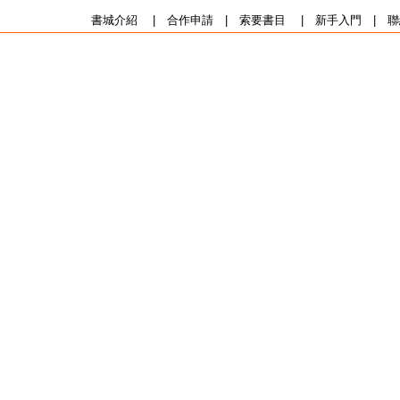
書城介紹
|
合作申請
|
索要書目
|
新手入門
|
聯