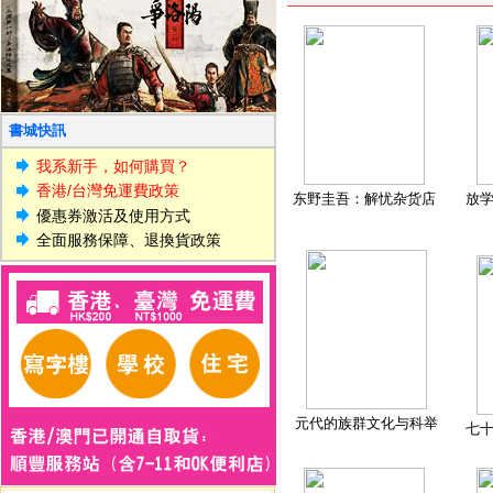
書城快訊
我系新手，如何購買？
香港/台灣免運費政策
东野圭吾：解忧杂货店
放
優惠券激活及使用方式
全面服務保障、退換貨政策
元代的族群文化与科举
七