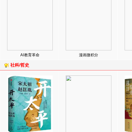
AI教育革命
漫画微积分
社科/哲史