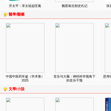
开太平：宋太祖赵匡胤
魏晋南北朝史札记
张
醫學/醫藥
中国中医药年鉴（学术卷）
音乐与大脑：神经科学视角下
思考
2025
的音乐干预
文學/小說