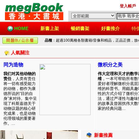
登入帳戶
HOME
新書上架
暢銷書架
好書推介
特
品種
：超過100萬種各類書籍/音像和精品，正品正價，
人氣關注
同为造物
微积分之美
我们对其他动物的
伟大定理和天才的数学
责任
，人类有责任
维
，一本可帮助所有数
将一切有感受能力
爱好者理解微积分底层
的动物，都作为康
维的科普书。用颇具趣
德所说的“目的自
性的方式介绍了微积分
身”来对待。集中呈
法，通过严谨性与趣味
现了科斯嘉德关于
的故事及曾困扰伟大数
动物议题的核心研
家的经典问题...
究成果，也是动物
伦理领域的重要著
作。...
新書推薦