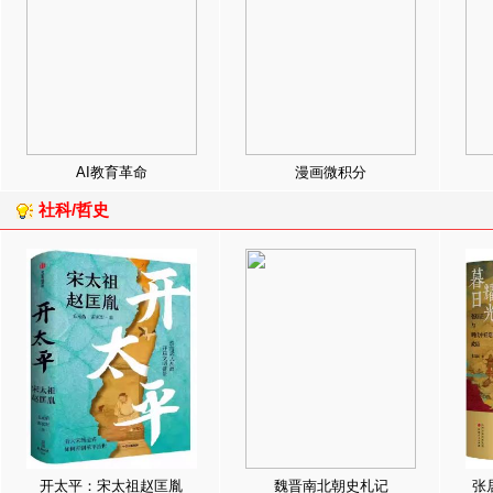
AI教育革命
漫画微积分
社科/哲史
开太平：宋太祖赵匡胤
魏晋南北朝史札记
张