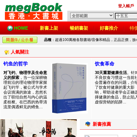
登入帳戶
HOME
新書上架
暢銷書架
好書推介
特
品種
：超過100萬種各類書籍/音像和精品，正品正價，
人氣關注
钓鱼的哲学
饮食革命
对飞钓、物理学及生命意
30天重塑健康生活
。针
义的探索
，当一位深耕物
不良饮食习惯这一当前
理前沿的理论物理学家握
会普遍存在的问题，介
起飞钓竿，被公式与学术
了饮食对健康的重大影
会议填满的旅途，忽然长
响，帮助读者学会正确
出了联结自然与内心的温
择健康的食品，防止陷
柔枝桠。在巴西的热带清
虚假营销的陷阱...
流里偶遇鲜见的鳟鱼...
新書推薦