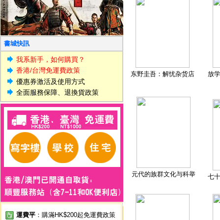
書城快訊
我系新手，如何購買？
香港/台灣免運費政策
东野圭吾：解忧杂货店
放
優惠券激活及使用方式
全面服務保障、退換貨政策
元代的族群文化与科举
七
運費平
：購滿HK$200起免運費政策