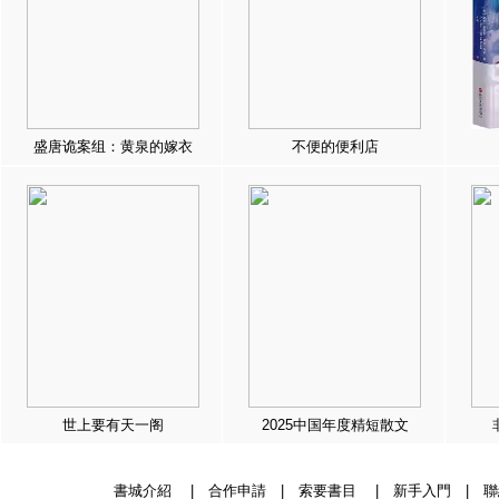
盛唐诡案组：黄泉的嫁衣
不便的便利店
世上要有天一阁
2025中国年度精短散文
書城介紹
|
合作申請
|
索要書目
|
新手入門
|
聯