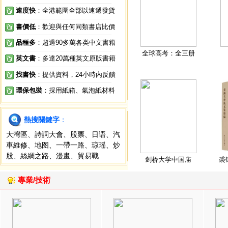
速度快
：全港範圍全部以速遞發貨
書價低
：歡迎與任何同類書店比價
品種多
：超過90多萬各类中文書籍
全球高考：全三册
英文書
：多達20萬種英文原版書籍
找書快
：提供資料，24小時內反饋
環保包裝
：採用紙箱、氣泡紙材料
熱搜關鍵字
：
大灣區
、
詩詞大會
、
股票
、
日语
、
汽
車維修
、
地图
、
一帶一路
、
琼瑶
、
炒
股
、
絲綢之路
、
漫畫
、
貿易戰
剑桥大学中国庙
裘
專業/技術