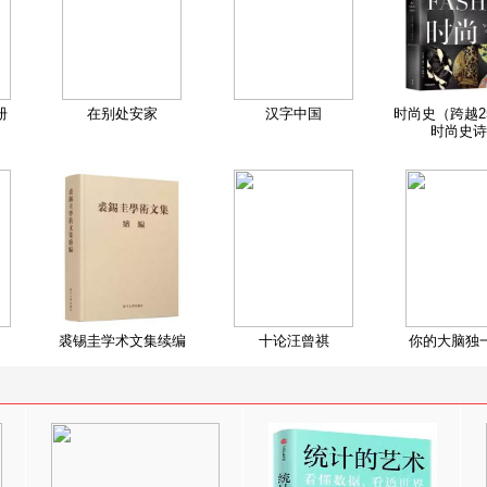
册
在别处安家
汉字中国
时尚史（跨越2
时尚史诗
裘锡圭学术文集续编
十论汪曾祺
你的大脑独