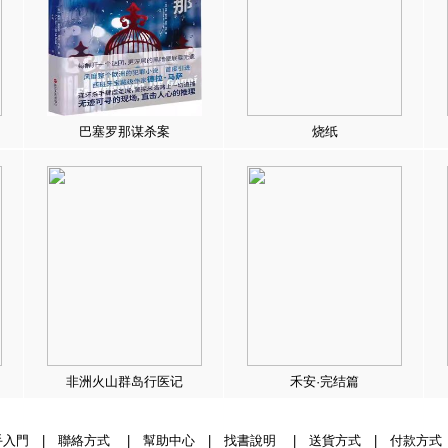
巴塞罗那谋杀案
烧纸
非洲火山群岛行医记
禾安·完结篇
手入門
|
聯絡方式
|
幫助中心
|
找書說明
|
送貨方式
|
付款方式