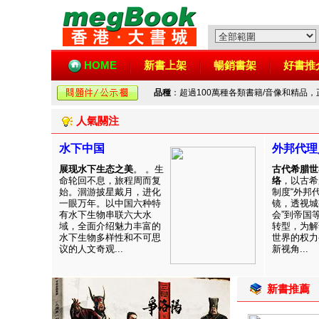
HOME
新書上架
暢銷書架
好書推
品種
：超過100萬種各類書籍/音像和精品
人氣關注
水下中国
外邦代理
展现水下生态之美
。 。生
古代希腊世
命轮回不息，旅程周而复
络
，以古希
始。洄游披星戴月，进化
制度“外邦
一眼万年。以中国六种特
镜，透视城
有水下生物串联六大水
会”到帝国
域，全面介绍魅力丰富的
转型，为解
水下生物多样性和不可思
世界的权力
议的人文奇观...
新视角...
新書推薦