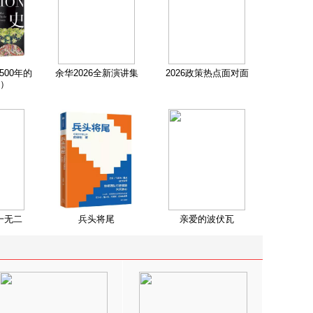
500年的
余华2026全新演讲集
2026政策热点面对面
）
一无二
兵头将尾
亲爱的波伏瓦