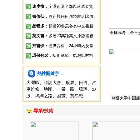
速度快
：全港範圍全部以速遞發貨
書價低
：歡迎與任何同類書店比價
品種多
：超過90多萬各类中文書籍
全球高考：全三
英文書
：多達20萬種英文原版書籍
找書快
：提供資料，24小時內反饋
環保包裝
：採用紙箱、氣泡紙材料
熱搜關鍵字
：
大灣區
、
詩詞大會
、
股票
、
日语
、
汽
車維修
、
地图
、
一帶一路
、
琼瑶
、
炒
股
、
絲綢之路
、
漫畫
、
貿易戰
剑桥大学中国庙
專業/技術