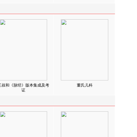
王叔和《脉经》版本集成及考
董氏儿科
证