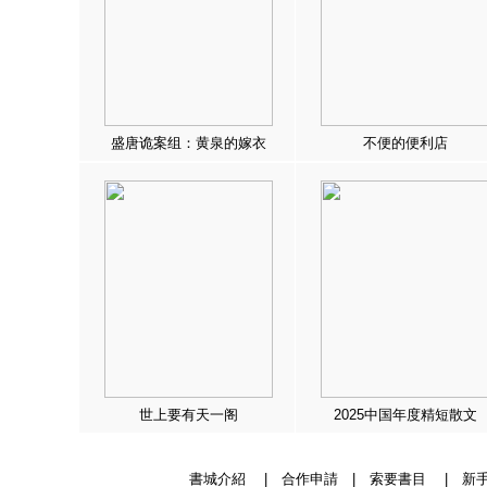
盛唐诡案组：黄泉的嫁衣
不便的便利店
世上要有天一阁
2025中国年度精短散文
書城介紹
|
合作申請
|
索要書目
|
新