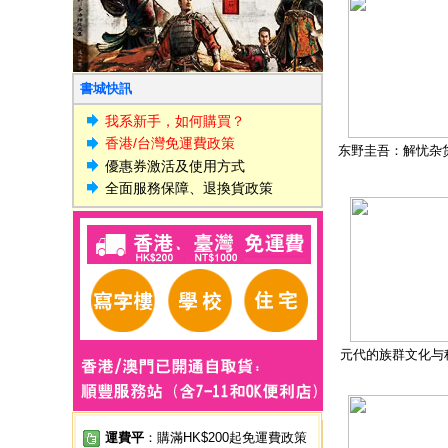
書城快訊
我系新手，如何購買？
香港/台灣免運費政策
东野圭吾：解忧杂
優惠券激活及使用方式
全面服務保障、退換貨政策
元代的族群文化与
運費平
：購滿HK$200起免運費政策