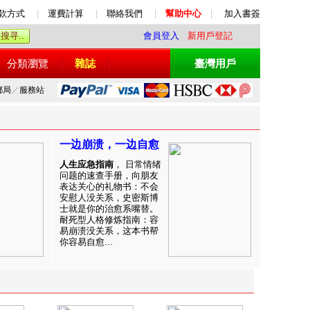
款方式
|
運費計算
|
聯絡我們
|
幫助中心
|
加入書簽
會員登入
新用戶登記
分類瀏覽
雜誌
臺灣用戶
郵局
／
服務站
一边崩溃，一边自愈
人生应急指南
， 日常情绪
问题的速查手册，向朋友
表达关心的礼物书：不会
安慰人没关系，史密斯博
士就是你的治愈系嘴替。
耐死型人格修炼指南：容
易崩溃没关系，这本书帮
你容易自愈...