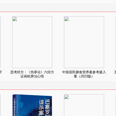
下
思考经方：《伤寒论》六经方
中国居民膳食营养素参考摄入
证病机辨治心悟
量（2023版）