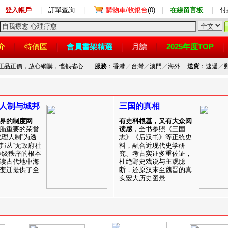
登入帳戶
|
訂單查詢
|
購物車/收銀台
(0)
|
在線留言板
|
付
介
特價區
會員書架精選
月讀
2025年度TOP
，正品正價，放心網購，悭钱省心
服務
：香港
／
台灣
／
澳門
／
海外
送貨
：速遞
／
人制与城邦
三国的真相
界的制度网
有史料根基，又有大众阅
腊重要的荣誉
读感
，全书参照《三国
代理人制”为透
志》《后汉书》等正统史
邦从“无政府社
料，融合近现代史学研
等级秩序的根本
究、考古实证多重佐证，
读古代地中海
杜绝野史戏说与主观臆
变迁提供了全
断，还原汉末至魏晋的真
实宏大历史图景...