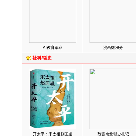
AI教育革命
漫画微积分
社科/哲史
开太平：宋太祖赵匡胤
魏晋南北朝史札记