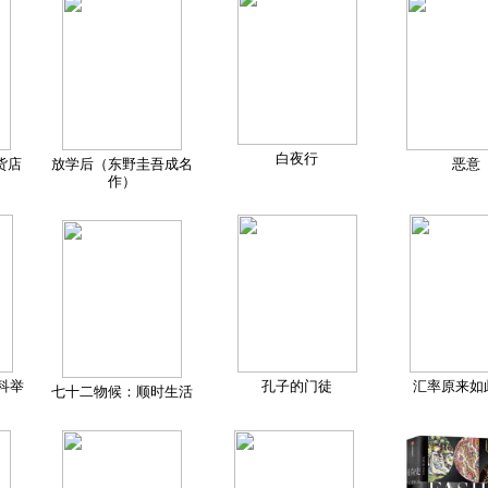
白夜行
货店
放学后（东野圭吾成名
恶意
作）
科举
孔子的门徒
汇率原来如
七十二物候：顺时生活