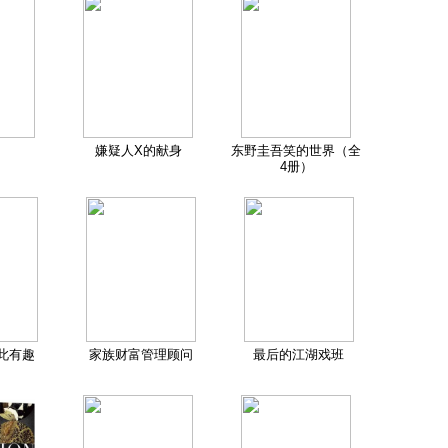
嫌疑人X的献身
东野圭吾笑的世界（全
4册）
此有趣
家族财富管理顾问
最后的江湖戏班