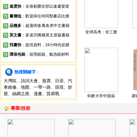
速度快
：全港範圍全部以速遞發貨
書價低
：歡迎與任何同類書店比價
品種多
：超過90多萬各类中文書籍
全球高考：全三册
英文書
：多達20萬種英文原版書籍
找書快
：提供資料，24小時內反饋
環保包裝
：採用紙箱、氣泡紙材料
熱搜關鍵字
：
大灣區
、
詩詞大會
、
股票
、
日语
、
汽
車維修
、
地图
、
一帶一路
、
琼瑶
、
炒
股
、
絲綢之路
、
漫畫
、
貿易戰
剑桥大学中国庙
裘
專業/技術