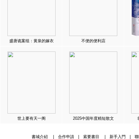
盛唐诡案组：黄泉的嫁衣
不便的便利店
世上要有天一阁
2025中国年度精短散文
書城介紹
|
合作申請
|
索要書目
|
新手入門
|
聯