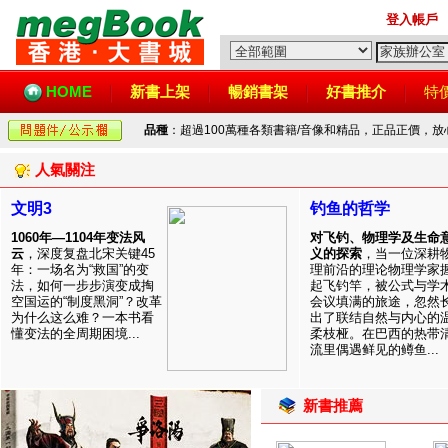
登入帳戶
HOME
新書上架
暢銷書架
好書推介
特
品種
：超過100萬種各類書籍/音像和精品，正品正價，
人氣關注
文明3
钓鱼的哲学
1060年—1104年变法风
对飞钓、物理学及生命
云
，深度复盘北宋关键45
义的探索
，当一位深耕
年：一场名为“救国”的变
理前沿的理论物理学家
法，如何一步步演变成掏
起飞钓竿，被公式与学
空国运的“制度黑洞”？改革
会议填满的旅途，忽然
为什么这么难？一本书看
出了联结自然与内心的
懂变法的全周期困境...
柔枝桠。在巴西的热带
流里偶遇鲜见的鳟鱼...
新書推薦