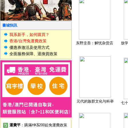
書城快訊
我系新手，如何購買？
香港/台灣免運費政策
东野圭吾：解忧杂货店
放
優惠券激活及使用方式
全面服務保障、退換貨政策
元代的族群文化与科举
七
運費平
：購滿HK$200起免運費政策