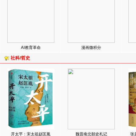
AI教育革命
漫画微积分
社科/哲史
开太平：宋太祖赵匡胤
魏晋南北朝史札记
张