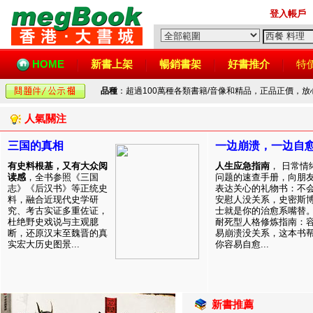
登入帳戶
HOME
新書上架
暢銷書架
好書推介
特
品種
：超過100萬種各類書籍/音像和精品，正品正價，
人氣關注
三国的真相
一边崩溃，一边自
有史料根基，又有大众阅
人生应急指南
， 日常情
读感
，全书参照《三国
问题的速查手册，向朋
志》《后汉书》等正统史
表达关心的礼物书：不
料，融合近现代史学研
安慰人没关系，史密斯
究、考古实证多重佐证，
士就是你的治愈系嘴替
杜绝野史戏说与主观臆
耐死型人格修炼指南：
断，还原汉末至魏晋的真
易崩溃没关系，这本书
实宏大历史图景...
你容易自愈...
新書推薦