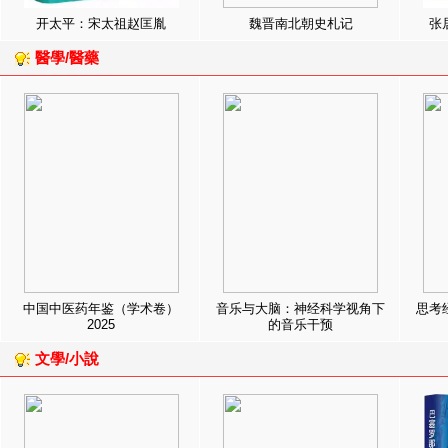
开太平：宋太祖赵匡胤
魏晋南北朝史札记
张
醫學/醫藥
中国中医药年鉴（学术卷）
音乐与大脑：神经科学视角下
思考
2025
的音乐干预
文學/小說