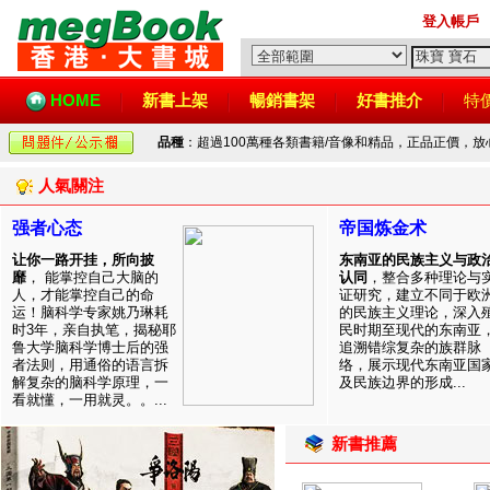
登入帳戶
HOME
新書上架
暢銷書架
好書推介
特
品種
：超過100萬種各類書籍/音像和精品，正品正價，
人氣關注
强者心态
帝国炼金术
让你一路开挂，所向披
东南亚的民族主义与政
靡
， 能掌控自己大脑的
认同
，整合多种理论与
人，才能掌控自己的命
证研究，建立不同于欧
运！脑科学专家姚乃琳耗
的民族主义理论，深入
时3年，亲自执笔，揭秘耶
民时期至现代的东南亚
鲁大学脑科学博士后的强
追溯错综复杂的族群脉
者法则，用通俗的语言拆
络，展示现代东南亚国
解复杂的脑科学原理，一
及民族边界的形成...
看就懂，一用就灵。。...
新書推薦