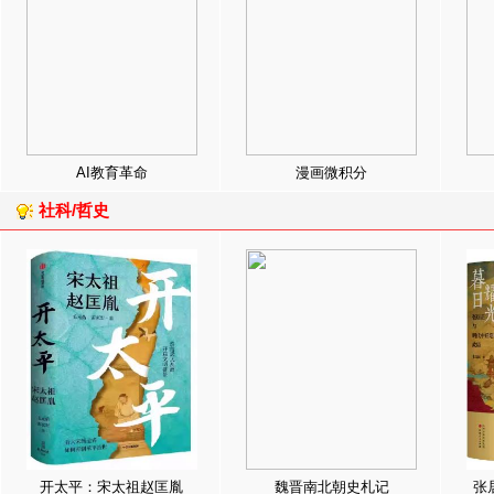
AI教育革命
漫画微积分
社科/哲史
开太平：宋太祖赵匡胤
魏晋南北朝史札记
张