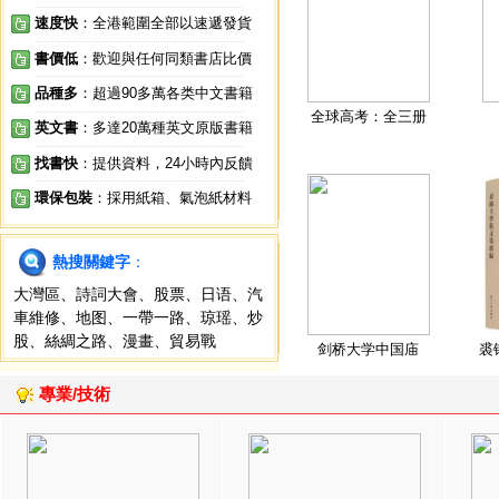
速度快
：全港範圍全部以速遞發貨
書價低
：歡迎與任何同類書店比價
品種多
：超過90多萬各类中文書籍
全球高考：全三册
英文書
：多達20萬種英文原版書籍
找書快
：提供資料，24小時內反饋
環保包裝
：採用紙箱、氣泡紙材料
熱搜關鍵字
：
大灣區
、
詩詞大會
、
股票
、
日语
、
汽
車維修
、
地图
、
一帶一路
、
琼瑶
、
炒
股
、
絲綢之路
、
漫畫
、
貿易戰
剑桥大学中国庙
裘
專業/技術