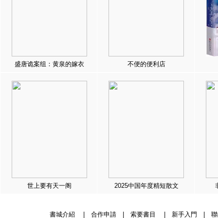
盛唐诡案组：黄泉的嫁衣
不便的便利店
世上要有天一阁
2025中国年度精短散文
書城介紹
|
合作申請
|
索要書目
|
新手入門
|
聯