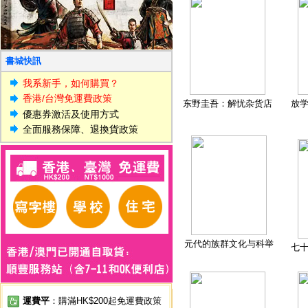
書城快訊
我系新手，如何購買？
香港/台灣免運費政策
东野圭吾：解忧杂货店
放
優惠券激活及使用方式
全面服務保障、退換貨政策
元代的族群文化与科举
七
運費平
：購滿HK$200起免運費政策