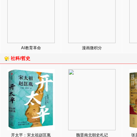
AI教育革命
漫画微积分
社科/哲史
开太平：宋太祖赵匡胤
魏晋南北朝史札记
张