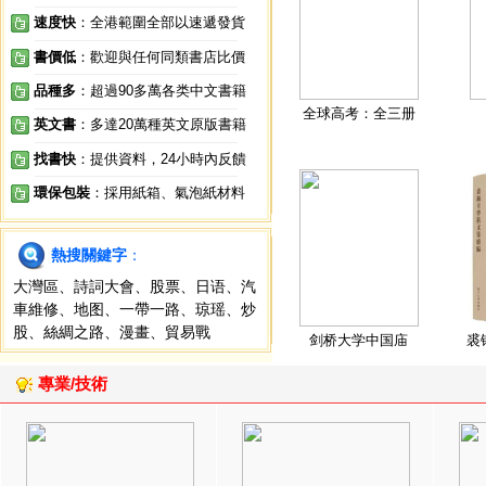
速度快
：全港範圍全部以速遞發貨
書價低
：歡迎與任何同類書店比價
品種多
：超過90多萬各类中文書籍
全球高考：全三册
英文書
：多達20萬種英文原版書籍
找書快
：提供資料，24小時內反饋
環保包裝
：採用紙箱、氣泡紙材料
熱搜關鍵字
：
大灣區
、
詩詞大會
、
股票
、
日语
、
汽
車維修
、
地图
、
一帶一路
、
琼瑶
、
炒
股
、
絲綢之路
、
漫畫
、
貿易戰
剑桥大学中国庙
裘
專業/技術