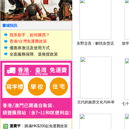
書城快訊
我系新手，如何購買？
香港/台灣免運費政策
东野圭吾：解忧杂货店
放
優惠券激活及使用方式
全面服務保障、退換貨政策
元代的族群文化与科举
七
運費平
：購滿HK$200起免運費政策