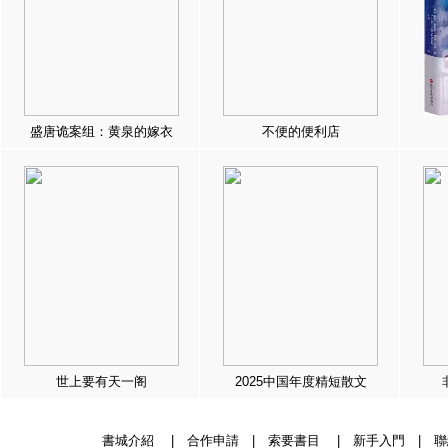
盛唐诡案组：黄泉的嫁衣
不便的便利店
世上要有天一阁
2025中国年度精短散文
書城介紹
|
合作申請
|
索要書目
|
新手入門
|
聯