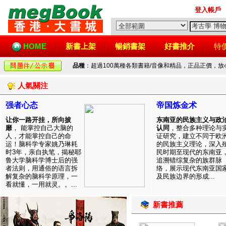
登入帳戶
HOME
新書上架
暢銷書架
好書推介
特
品種
：超過100萬種各類書籍/音像和精品，正品正價，
人氣關注
强者心态
帝国炼金术
让你一路开挂，所向披
东南亚的民族主义与政
靡
， 能掌控自己大脑的
认同
，整合多种理论与
人，才能掌控自己的命
证研究，建立不同于欧
运！脑科学专家姚乃琳耗
的民族主义理论，深入
时3年，亲自执笔，揭秘耶
民时期至现代的东南亚
鲁大学脑科学博士后的强
追溯错综复杂的族群脉
者法则，用通俗的语言拆
络，展示现代东南亚国
解复杂的脑科学原理，一
及民族边界的形成...
看就懂，一用就灵。。...
新書推薦