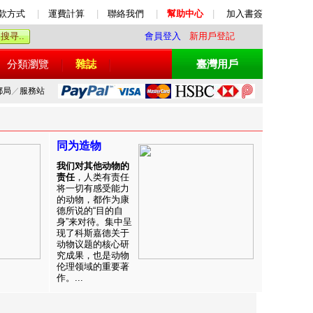
款方式
|
運費計算
|
聯絡我們
|
幫助中心
|
加入書簽
會員登入
新用戶登記
分類瀏覽
雜誌
臺灣用戶
郵局
／
服務站
同为造物
我们对其他动物的
责任
，人类有责任
将一切有感受能力
的动物，都作为康
德所说的“目的自
身”来对待。集中呈
现了科斯嘉德关于
动物议题的核心研
究成果，也是动物
伦理领域的重要著
作。...