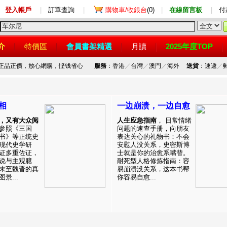
登入帳戶
|
訂單查詢
|
購物車/收銀台
(0)
|
在線留言板
|
付
介
特價區
會員書架精選
月讀
2025年度TOP
，正品正價，放心網購，悭钱省心
服務
：香港
／
台灣
／
澳門
／
海外
送貨
：速遞
／
相
一边崩溃，一边自愈
，又有大众阅
人生应急指南
， 日常情绪
参照《三国
问题的速查手册，向朋友
书》等正统史
表达关心的礼物书：不会
现代史学研
安慰人没关系，史密斯博
证多重佐证，
士就是你的治愈系嘴替。
说与主观臆
耐死型人格修炼指南：容
末至魏晋的真
易崩溃没关系，这本书帮
景...
你容易自愈...