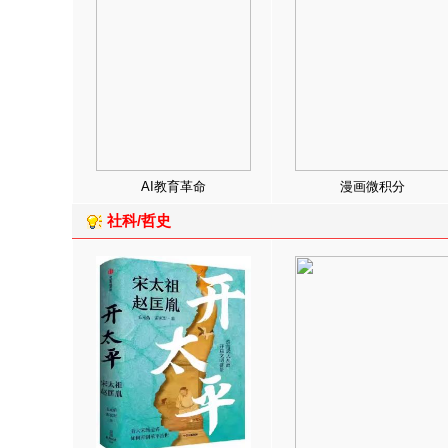
AI教育革命
漫画微积分
社科/哲史