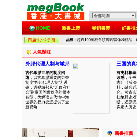
HOME
新書上架
暢銷書架
好書推
品種
：超過100萬種各類書籍/音像和精品
人氣關注
外邦代理人制与城邦
三国的真
古代希腊世界的制度网
有史料根基
络
，以古希腊重要的荣誉
读感
，全书
制度“外邦代理人制”为透
志》《后汉
镜，透视城邦从“无政府社
料，融合近
会”到帝国等级秩序的根本
究、考古实
转型，为解读古代地中海
杜绝野史戏
世界的权力变迁提供了全
断，还原汉
新视角...
实宏大历史图
新書推薦