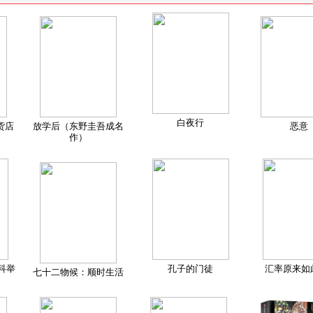
白夜行
货店
放学后（东野圭吾成名
恶意
作）
科举
孔子的门徒
汇率原来如
七十二物候：顺时生活