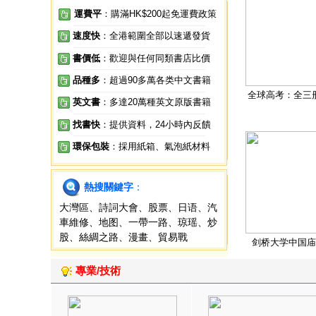
運費平
：購滿HK$200起免運費政策
速度快
：全港範圍全部以速遞發貨
書價低
：歡迎與任何同類書店比價
品種多
：超過90多萬各类中文書籍
全球高考：全三
英文書
：多達20萬種英文原版書籍
找書快
：提供資料，24小時內反饋
環保包裝
：採用紙箱、氣泡紙材料
熱搜關鍵字
：
大灣區
、
詩詞大會
、
股票
、
日语
、
汽
車維修
、
地图
、
一帶一路
、
琼瑶
、
炒
股
、
絲綢之路
、
漫畫
、
貿易戰
剑桥大学中国庙
專業/技術