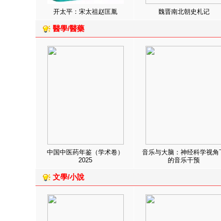
开太平：宋太祖赵匡胤
魏晋南北朝史札记
醫學/醫藥
中国中医药年鉴（学术卷）
音乐与大脑：神经科学视角
2025
的音乐干预
文學/小說