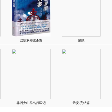
巴塞罗那谋杀案
烧纸
非洲火山群岛行医记
禾安·完结篇