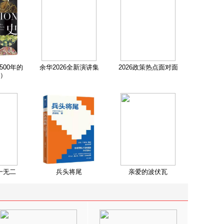
500年的
余华2026全新演讲集
2026政策热点面对面
）
一无二
兵头将尾
亲爱的波伏瓦