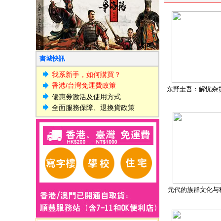
書城快訊
我系新手，如何購買？
香港/台灣免運費政策
东野圭吾：解忧杂
優惠券激活及使用方式
全面服務保障、退換貨政策
元代的族群文化与