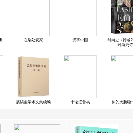
册
在别处安家
汉字中国
时尚史（跨越2
时尚史诗
裘锡圭学术文集续编
十论汪曾祺
你的大脑独