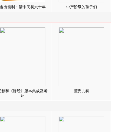
走出秦制：清末民初六十年
中产阶级的孩子们
王叔和《脉经》版本集成及考
董氏儿科
证