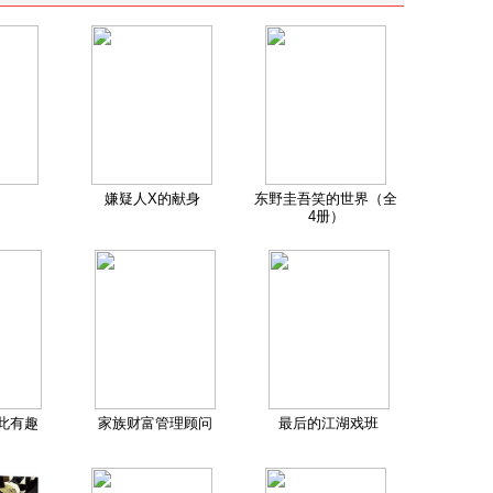
嫌疑人X的献身
东野圭吾笑的世界（全
4册）
此有趣
家族财富管理顾问
最后的江湖戏班