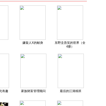
嫌疑人X的献身
东野圭吾笑的世界（全
4册）
此有趣
家族财富管理顾问
最后的江湖戏班