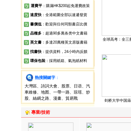
運費平
：購滿HK$200起免運費政策
速度快
：全港範圍全部以速遞發貨
書價低
：歡迎與任何同類書店比價
品種多
：超過90多萬各类中文書籍
全球高考：全三
英文書
：多達20萬種英文原版書籍
找書快
：提供資料，24小時內反饋
環保包裝
：採用紙箱、氣泡紙材料
熱搜關鍵字
：
大灣區
、
詩詞大會
、
股票
、
日语
、
汽
車維修
、
地图
、
一帶一路
、
琼瑶
、
炒
股
、
絲綢之路
、
漫畫
、
貿易戰
剑桥大学中国庙
專業/技術