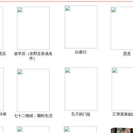
白夜行
货店
放学后（东野圭吾成名
恶意
作）
科举
孔子的门徒
汇率原来如
七十二物候：顺时生活