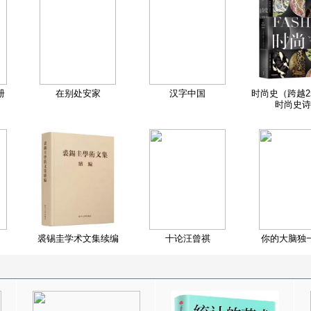
册
在别处安家
汉字中国
时尚史（跨越2
时尚史诗
裘锡圭学术文集续编
十论汪曾祺
你的大脑独