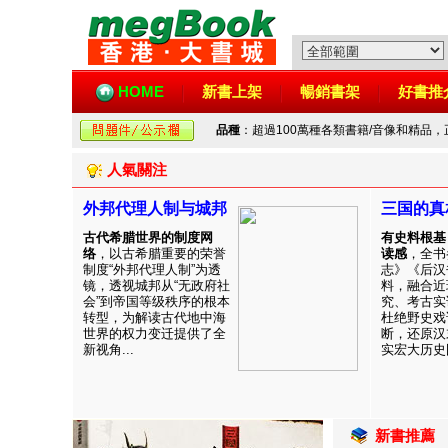
HOME
新書上架
暢銷書架
好書推
品種
：超過100萬種各類書籍/音像和精品
人氣關注
外邦代理人制与城邦
三国的真
古代希腊世界的制度网
有史料根基
络
，以古希腊重要的荣誉
读感
，全书
制度“外邦代理人制”为透
志》《后汉
镜，透视城邦从“无政府社
料，融合近
会”到帝国等级秩序的根本
究、考古实
转型，为解读古代地中海
杜绝野史戏
世界的权力变迁提供了全
断，还原汉
新视角...
实宏大历史图
新書推薦