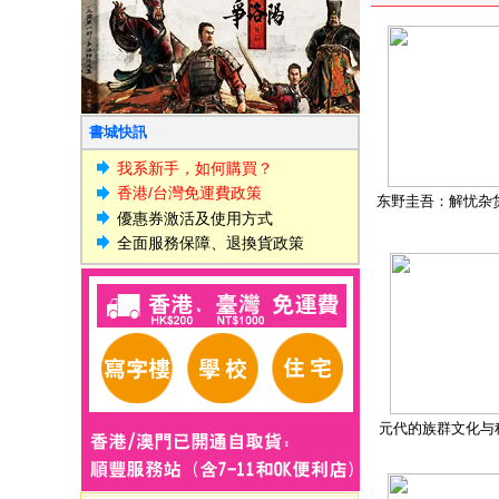
書城快訊
我系新手，如何購買？
香港/台灣免運費政策
东野圭吾：解忧杂
優惠券激活及使用方式
全面服務保障、退換貨政策
元代的族群文化与