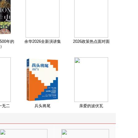
500年的
余华2026全新演讲集
2026政策热点面对面
）
一无二
兵头将尾
亲爱的波伏瓦