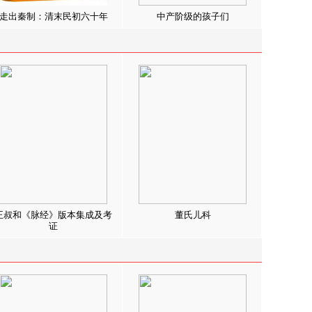
走出秦制：清末民初六十年
中产阶级的孩子们
王叔和《脉经》版本集成及考
董氏儿科
证