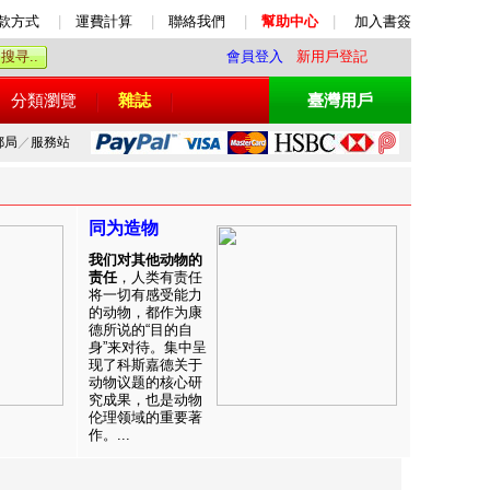
款方式
|
運費計算
|
聯絡我們
|
幫助中心
|
加入書簽
會員登入
新用戶登記
分類瀏覽
雜誌
臺灣用戶
郵局
／
服務站
同为造物
我们对其他动物的
责任
，人类有责任
将一切有感受能力
的动物，都作为康
德所说的“目的自
身”来对待。集中呈
现了科斯嘉德关于
动物议题的核心研
究成果，也是动物
伦理领域的重要著
作。...