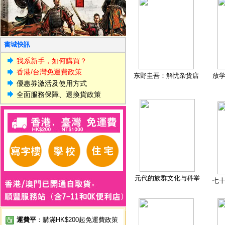
書城快訊
我系新手，如何購買？
香港/台灣免運費政策
东野圭吾：解忧杂货店
放
優惠券激活及使用方式
全面服務保障、退換貨政策
元代的族群文化与科举
七
運費平
：購滿HK$200起免運費政策