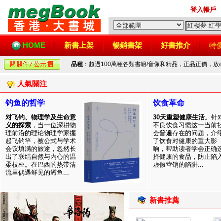
登入帳戶
HOME
新書上架
暢銷書架
好書推介
特
品種
：超過100萬種各類書籍/音像和精品，正品正價，
人氣關注
钓鱼的哲学
饮食革命
对飞钓、物理学及生命意
30天重塑健康生活
。针
义的探索
，当一位深耕物
不良饮食习惯这一当前
理前沿的理论物理学家握
会普遍存在的问题，介
起飞钓竿，被公式与学术
了饮食对健康的重大影
会议填满的旅途，忽然长
响，帮助读者学会正确
出了联结自然与内心的温
择健康的食品，防止陷
柔枝桠。在巴西的热带清
虚假营销的陷阱...
流里偶遇鲜见的鳟鱼...
新書推薦