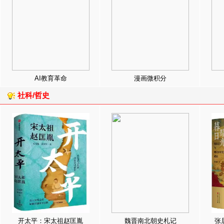
AI教育革命
漫画微积分
社科/哲史
开太平：宋太祖赵匡胤
魏晋南北朝史札记
张