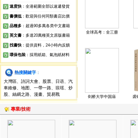
速度快
：全港範圍全部以速遞發貨
書價低
：歡迎與任何同類書店比價
品種多
：超過90多萬各类中文書籍
全球高考：全三册
英文書
：多達20萬種英文原版書籍
找書快
：提供資料，24小時內反饋
環保包裝
：採用紙箱、氣泡紙材料
熱搜關鍵字
：
大灣區
、
詩詞大會
、
股票
、
日语
、
汽
車維修
、
地图
、
一帶一路
、
琼瑶
、
炒
股
、
絲綢之路
、
漫畫
、
貿易戰
剑桥大学中国庙
裘
專業/技術