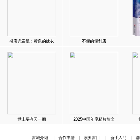
盛唐诡案组：黄泉的嫁衣
不便的便利店
世上要有天一阁
2025中国年度精短散文
書城介紹
|
合作申請
|
索要書目
|
新手入門
|
聯