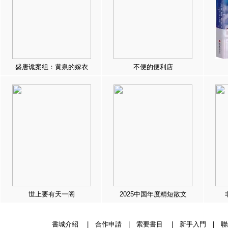
盛唐诡案组：黄泉的嫁衣
不便的便利店
世上要有天一阁
2025中国年度精短散文
書城介紹
|
合作申請
|
索要書目
|
新手入門
|
聯