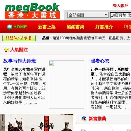
登入帳戶
HOME
新書上架
暢銷書架
好書推介
特
品種
：超過100萬種各類書籍/音像和精品，正品正價，
人氣關注
故事写作大师班
强者心态
风行全美30年故事写作课
让你一路开挂，所向披
程
，浓缩了他30年写作课
靡
， 能掌控自己大脑的
程的精华，知名“剧本医
人，才能掌控自己的命
生”以一套完整、精准、实
运！脑科学专家姚乃琳
用、有机的写作技法，22
时3年，亲自执笔，揭秘
步带你穿越创作的迷雾，
鲁大学脑科学博士后的
让创意进化成别人写不出
者法则，用通俗的语言
来的好故事！……...
解复杂的脑科学原理，
看就懂，一用就灵。。..
新書推薦