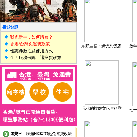
書城快訊
我系新手，如何購買？
香港/台灣免運費政策
东野圭吾：解忧杂货店
放
優惠券激活及使用方式
全面服務保障、退換貨政策
元代的族群文化与科举
七
運費平
：購滿HK$200起免運費政策