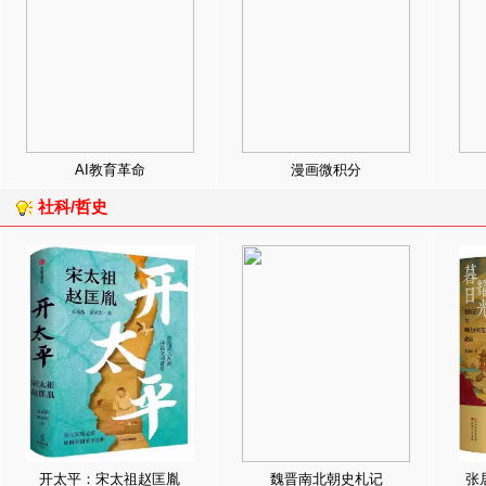
AI教育革命
漫画微积分
社科/哲史
开太平：宋太祖赵匡胤
魏晋南北朝史札记
张