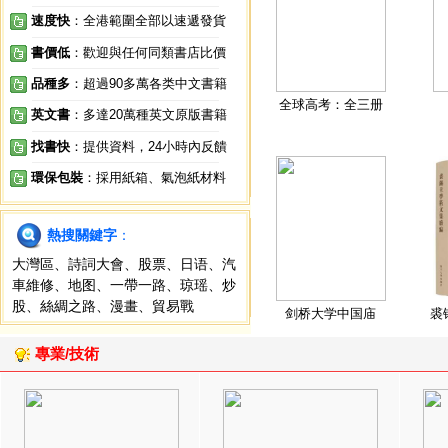
速度快
：全港範圍全部以速遞發貨
書價低
：歡迎與任何同類書店比價
品種多
：超過90多萬各类中文書籍
全球高考：全三册
英文書
：多達20萬種英文原版書籍
找書快
：提供資料，24小時內反饋
環保包裝
：採用紙箱、氣泡紙材料
熱搜關鍵字
：
大灣區
、
詩詞大會
、
股票
、
日语
、
汽
車維修
、
地图
、
一帶一路
、
琼瑶
、
炒
股
、
絲綢之路
、
漫畫
、
貿易戰
剑桥大学中国庙
裘
專業/技術