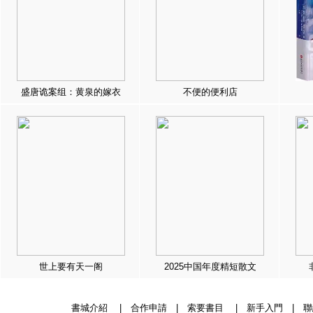
盛唐诡案组：黄泉的嫁衣
不便的便利店
世上要有天一阁
2025中国年度精短散文
書城介紹
|
合作申請
|
索要書目
|
新手入門
|
聯