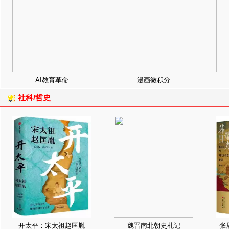
AI教育革命
漫画微积分
社科/哲史
开太平：宋太祖赵匡胤
魏晋南北朝史札记
张