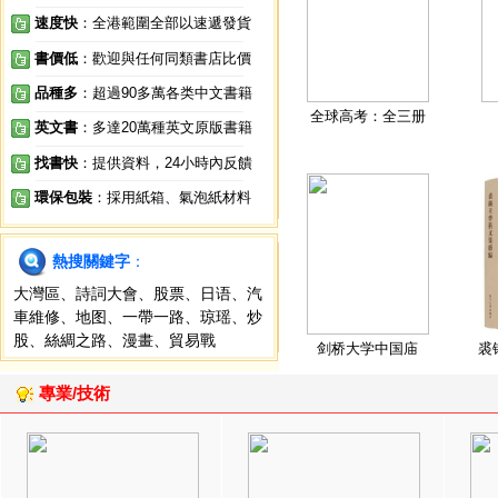
速度快
：全港範圍全部以速遞發貨
書價低
：歡迎與任何同類書店比價
品種多
：超過90多萬各类中文書籍
全球高考：全三册
英文書
：多達20萬種英文原版書籍
找書快
：提供資料，24小時內反饋
環保包裝
：採用紙箱、氣泡紙材料
熱搜關鍵字
：
大灣區
、
詩詞大會
、
股票
、
日语
、
汽
車維修
、
地图
、
一帶一路
、
琼瑶
、
炒
股
、
絲綢之路
、
漫畫
、
貿易戰
剑桥大学中国庙
裘
專業/技術