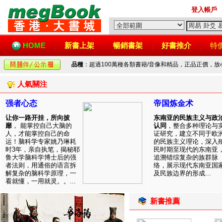
登入帳戶
HOME
新書上架
暢銷書架
好書推介
特
品種
：超過100萬種各類書籍/音像和精品，正品正價，
人氣關注
强者心态
帝国炼金术
让你一路开挂，所向披
东南亚的民族主义与政
靡
， 能掌控自己大脑的
认同
，整合多种理论与
人，才能掌控自己的命
证研究，建立不同于欧
运！脑科学专家姚乃琳耗
的民族主义理论，深入
时3年，亲自执笔，揭秘耶
民时期至现代的东南亚
鲁大学脑科学博士后的强
追溯错综复杂的族群脉
者法则，用通俗的语言拆
络，展示现代东南亚国
解复杂的脑科学原理，一
及民族边界的形成...
看就懂，一用就灵。。...
新書推薦