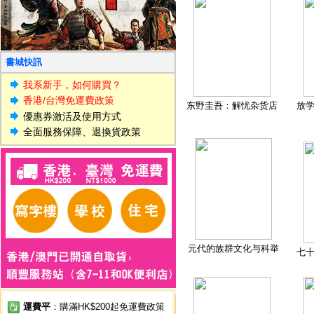
書城快訊
我系新手，如何購買？
香港/台灣免運費政策
东野圭吾：解忧杂货店
放
優惠券激活及使用方式
全面服務保障、退換貨政策
元代的族群文化与科举
七
運費平
：購滿HK$200起免運費政策