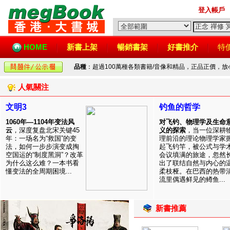
登入帳戶
HOME
新書上架
暢銷書架
好書推介
特
品種
：超過100萬種各類書籍/音像和精品，正品正價，
人氣關注
文明3
钓鱼的哲学
1060年—1104年变法风
对飞钓、物理学及生命
云
，深度复盘北宋关键45
义的探索
，当一位深耕
年：一场名为“救国”的变
理前沿的理论物理学家
法，如何一步步演变成掏
起飞钓竿，被公式与学
空国运的“制度黑洞”？改革
会议填满的旅途，忽然
为什么这么难？一本书看
出了联结自然与内心的
懂变法的全周期困境...
柔枝桠。在巴西的热带
流里偶遇鲜见的鳟鱼...
新書推薦