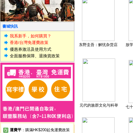
書城快訊
我系新手，如何購買？
香港/台灣免運費政策
东野圭吾：解忧杂货店
放
優惠券激活及使用方式
全面服務保障、退換貨政策
元代的族群文化与科举
七
運費平
：購滿HK$200起免運費政策