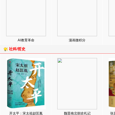
AI教育革命
漫画微积分
社科/哲史
开太平：宋太祖赵匡胤
魏晋南北朝史札记
张