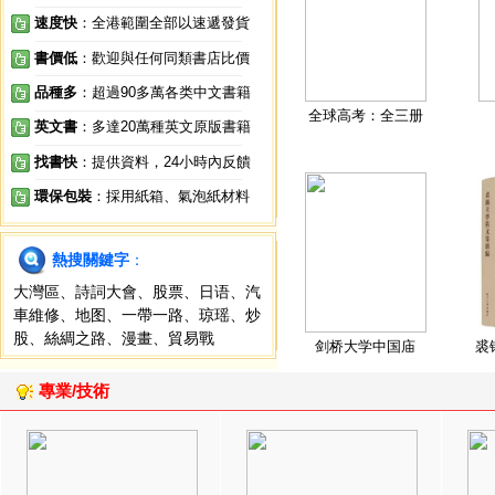
速度快
：全港範圍全部以速遞發貨
書價低
：歡迎與任何同類書店比價
品種多
：超過90多萬各类中文書籍
全球高考：全三册
英文書
：多達20萬種英文原版書籍
找書快
：提供資料，24小時內反饋
環保包裝
：採用紙箱、氣泡紙材料
熱搜關鍵字
：
大灣區
、
詩詞大會
、
股票
、
日语
、
汽
車維修
、
地图
、
一帶一路
、
琼瑶
、
炒
股
、
絲綢之路
、
漫畫
、
貿易戰
剑桥大学中国庙
裘
專業/技術