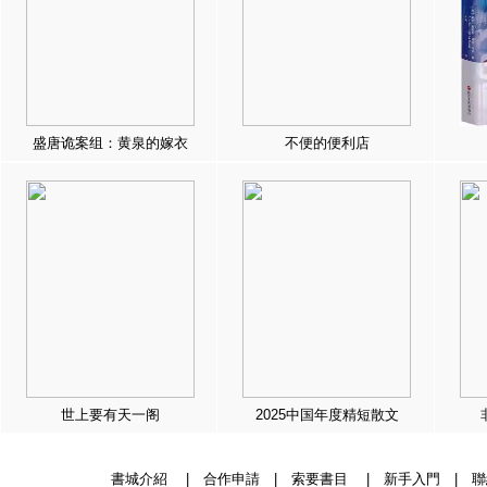
盛唐诡案组：黄泉的嫁衣
不便的便利店
世上要有天一阁
2025中国年度精短散文
書城介紹
|
合作申請
|
索要書目
|
新手入門
|
聯