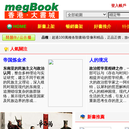
登入帳戶
HOME
新書上架
暢銷書架
好書推介
特
品種
：超過100萬種各類書籍/音像和精品，正品正價，
人氣關注
帝国炼金术
人的境况
东南亚的民族主义与政治
政治哲学里程碑之作
，
认同
，整合多种理论与实
部可以与《存在与时间
证研究，建立不同于欧洲
相提并论的哲学经典。
的民族主义理论，深入殖
大的政治哲学家之一阿
民时期至现代的东南亚，
特，以犀利的哲思解构
追溯错综复杂的族群脉
代人的精神困境、现代
络，展示现代东南亚国家
生活的无力感，引发人
及民族边界的形成...
重新思考生存的意义...
新書推薦