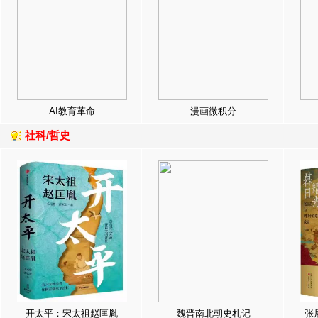
AI教育革命
漫画微积分
社科/哲史
开太平：宋太祖赵匡胤
魏晋南北朝史札记
张