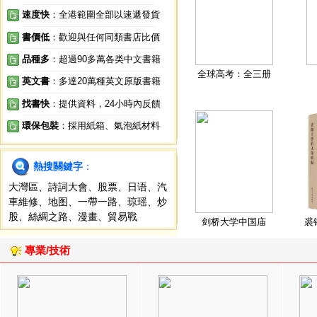
速度快
：全港範圍全部以速遞發貨
書價低
：歡迎與任何同類書店比價
品種多
：超過90多萬各类中文書籍
全球高考：全三册
英文書
：多達20萬種英文原版書籍
找書快
：提供資料，24小時內反饋
環保包裝
：採用紙箱、氣泡紙材料
熱搜關鍵字
：
大灣區
、
詩詞大會
、
股票
、
日语
、
汽
車維修
、
地图
、
一帶一路
、
琼瑶
、
炒
股
、
絲綢之路
、
漫畫
、
貿易戰
剑桥大学中国庙
裘
專業/技術