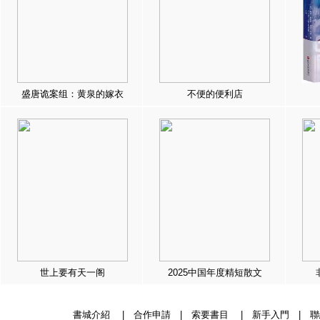
盛唐诡案组：黄泉的嫁衣
不便的便利店
世上要有天一阁
2025中国年度精短散文
書城介紹
|
合作申請
|
索要書目
|
新手入門
|
聯