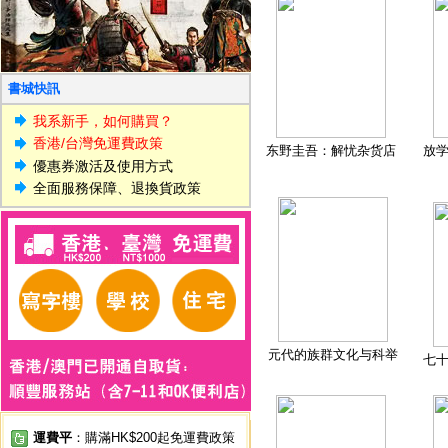
書城快訊
我系新手，如何購買？
香港/台灣免運費政策
东野圭吾：解忧杂货店
放
優惠券激活及使用方式
全面服務保障、退換貨政策
元代的族群文化与科举
七
運費平
：購滿HK$200起免運費政策