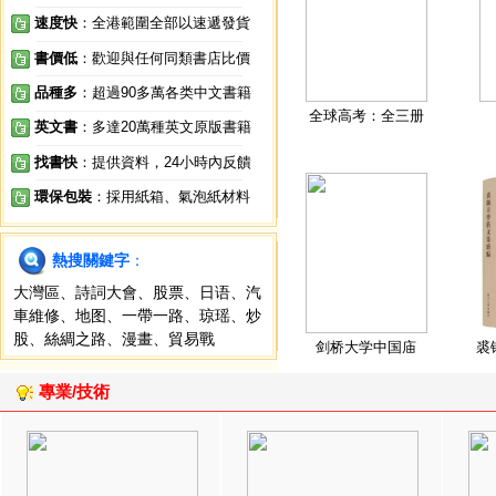
速度快
：全港範圍全部以速遞發貨
書價低
：歡迎與任何同類書店比價
品種多
：超過90多萬各类中文書籍
全球高考：全三册
英文書
：多達20萬種英文原版書籍
找書快
：提供資料，24小時內反饋
環保包裝
：採用紙箱、氣泡紙材料
熱搜關鍵字
：
大灣區
、
詩詞大會
、
股票
、
日语
、
汽
車維修
、
地图
、
一帶一路
、
琼瑶
、
炒
股
、
絲綢之路
、
漫畫
、
貿易戰
剑桥大学中国庙
裘
專業/技術