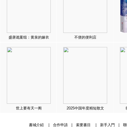
盛唐诡案组：黄泉的嫁衣
不便的便利店
世上要有天一阁
2025中国年度精短散文
書城介紹
|
合作申請
|
索要書目
|
新手入門
|
聯