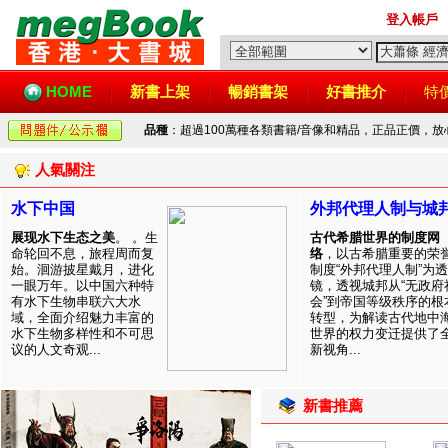
登入帳戶
HOME
新書上架
暢銷書架
好書推介
特
品種
：超過100萬種各類書籍/音像和精品，正品正價，
人氣關注
水下中国
外邦代理人制与城
展现水下生态之美
。 。生
古代希腊世界的制度网
命轮回不息，旅程周而复
络
，以古希腊重要的荣
始。洄游披星戴月，进化
制度“外邦代理人制”为透
一眼万年。以中国六种特
镜，透视城邦从“无政府
有水下生物串联六大水
会”到帝国等级秩序的根
域，全面介绍魅力丰富的
转型，为解读古代地中
水下生物多样性和不可思
世界的权力变迁提供了
议的人文奇观...
新视角...
新書推薦