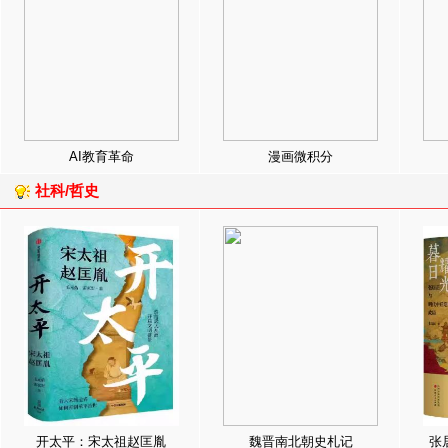
AI教育革命
漫画微积分
社科/哲史
开太平：宋太祖赵匡胤
魏晋南北朝史札记
张