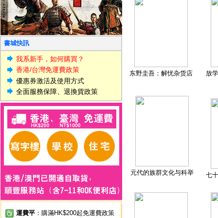
書城快訊
我系新手，如何購買？
香港/台灣免運費政策
东野圭吾：解忧杂货店
放
優惠券激活及使用方式
全面服務保障、退換貨政策
元代的族群文化与科举
七
運費平
：購滿HK$200起免運費政策