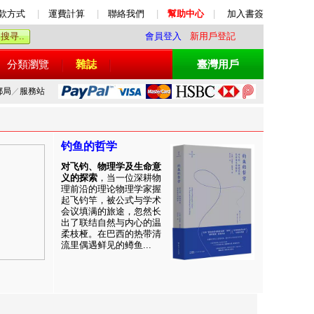
款方式
|
運費計算
|
聯絡我們
|
幫助中心
|
加入書簽
會員登入
新用戶登記
分類瀏覽
雜誌
臺灣用戶
郵局
／
服務站
钓鱼的哲学
对飞钓、物理学及生命意
义的探索
，当一位深耕物
理前沿的理论物理学家握
起飞钓竿，被公式与学术
会议填满的旅途，忽然长
出了联结自然与内心的温
柔枝桠。在巴西的热带清
流里偶遇鲜见的鳟鱼...