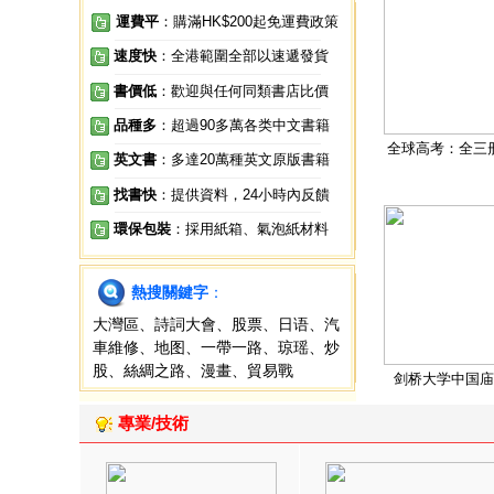
運費平
：購滿HK$200起免運費政策
速度快
：全港範圍全部以速遞發貨
書價低
：歡迎與任何同類書店比價
品種多
：超過90多萬各类中文書籍
全球高考：全三
英文書
：多達20萬種英文原版書籍
找書快
：提供資料，24小時內反饋
環保包裝
：採用紙箱、氣泡紙材料
熱搜關鍵字
：
大灣區
、
詩詞大會
、
股票
、
日语
、
汽
車維修
、
地图
、
一帶一路
、
琼瑶
、
炒
股
、
絲綢之路
、
漫畫
、
貿易戰
剑桥大学中国庙
專業/技術