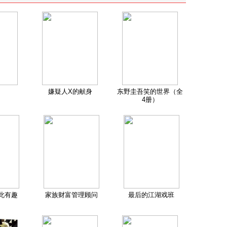
嫌疑人X的献身
东野圭吾笑的世界（全
4册）
此有趣
家族财富管理顾问
最后的江湖戏班