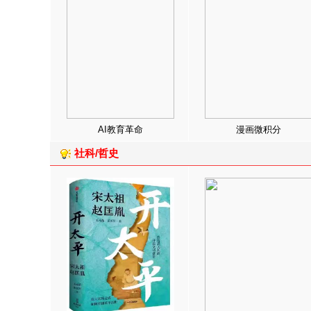
AI教育革命
漫画微积分
社科/哲史