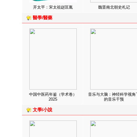
开太平：宋太祖赵匡胤
魏晋南北朝史札记
醫學/醫藥
中国中医药年鉴（学术卷）
音乐与大脑：神经科学视角
2025
的音乐干预
文學/小說