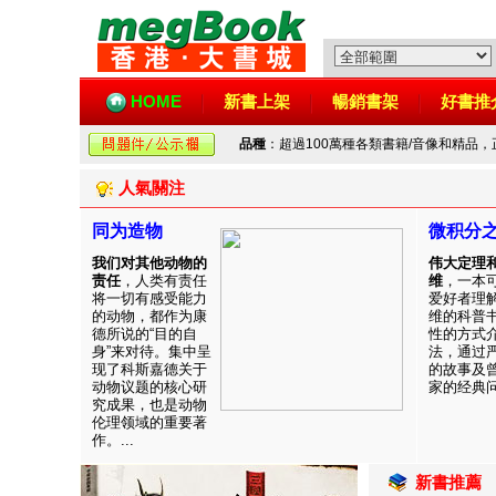
HOME
新書上架
暢銷書架
好書推
品種
：超過100萬種各類書籍/音像和精品
人氣關注
同为造物
微积分
我们对其他动物的
伟大定理
责任
，人类有责任
维
，一本
将一切有感受能力
爱好者理
的动物，都作为康
维的科普
德所说的“目的自
性的方式
身”来对待。集中呈
法，通过
现了科斯嘉德关于
的故事及
动物议题的核心研
家的经典问题
究成果，也是动物
伦理领域的重要著
作。...
新書推薦