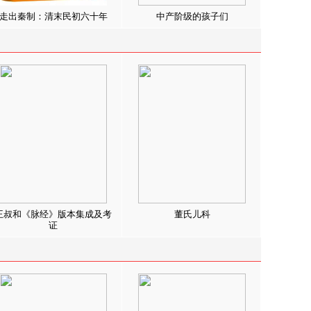
走出秦制：清末民初六十年
中产阶级的孩子们
王叔和《脉经》版本集成及考
董氏儿科
证