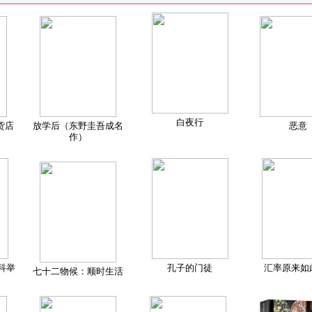
白夜行
货店
放学后（东野圭吾成名
恶意
作）
科举
孔子的门徒
汇率原来如
七十二物候：顺时生活