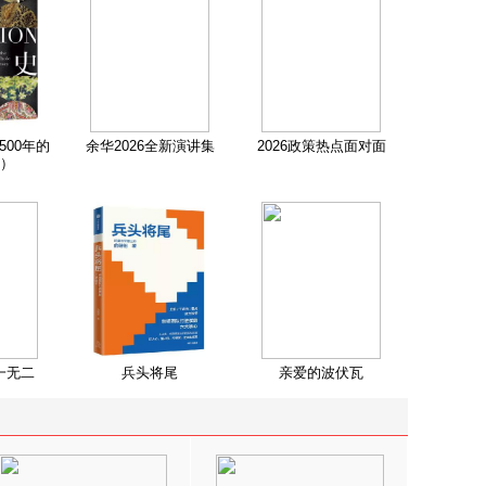
500年的
余华2026全新演讲集
2026政策热点面对面
）
一无二
兵头将尾
亲爱的波伏瓦