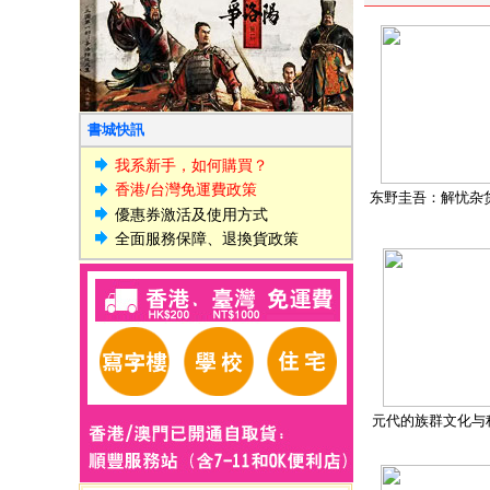
書城快訊
我系新手，如何購買？
香港/台灣免運費政策
东野圭吾：解忧杂
優惠券激活及使用方式
全面服務保障、退換貨政策
元代的族群文化与