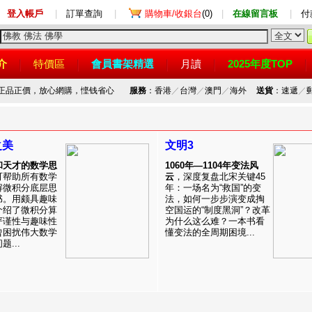
登入帳戶
|
訂單查詢
|
購物車/收銀台
(0)
|
在線留言板
|
付
介
特價區
會員書架精選
月讀
2025年度TOP
，正品正價，放心網購，悭钱省心
服務
：香港
／
台灣
／
澳門
／
海外
送貨
：速遞
／
之美
文明3
和天才的数学思
1060年—1104年变法风
可帮助所有数学
云
，深度复盘北宋关键45
解微积分底层思
年：一场名为“救国”的变
书。用颇具趣味
法，如何一步步演变成掏
介绍了微积分算
空国运的“制度黑洞”？改革
严谨性与趣味性
为什么这么难？一本书看
曾困扰伟大数学
懂变法的全周期困境...
...