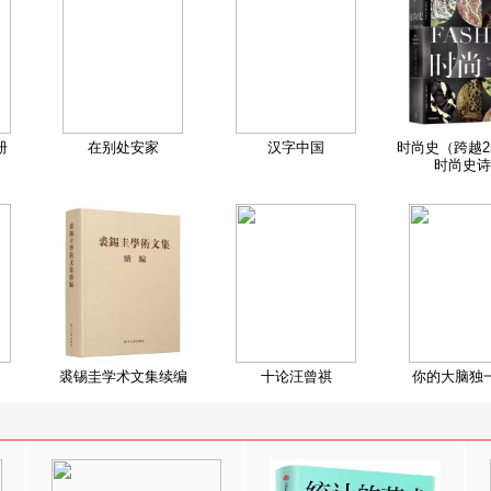
册
在别处安家
汉字中国
时尚史（跨越2
时尚史诗
裘锡圭学术文集续编
十论汪曾祺
你的大脑独