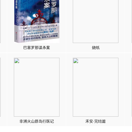
巴塞罗那谋杀案
烧纸
非洲火山群岛行医记
禾安·完结篇