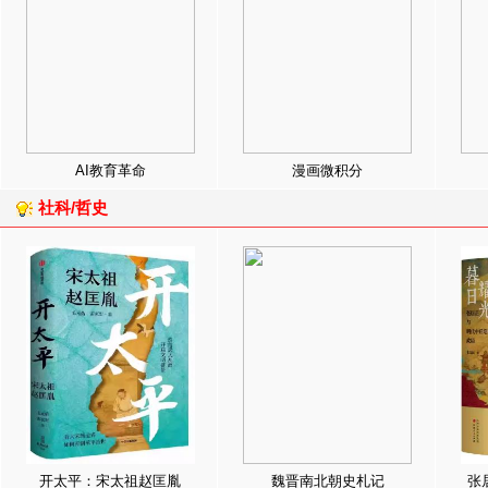
AI教育革命
漫画微积分
社科/哲史
开太平：宋太祖赵匡胤
魏晋南北朝史札记
张