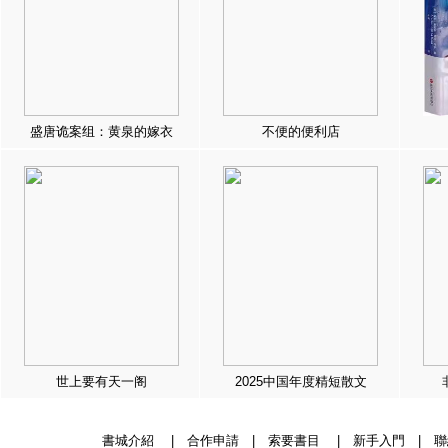
盛唐诡案组：黄泉的嫁衣
不便的便利店
世上要有天一阁
2025中国年度精短散文
書城介紹
|
合作申請
|
索要書目
|
新手入門
|
聯