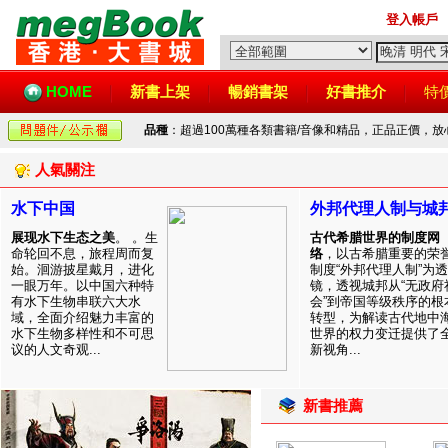
登入帳戶
HOME
新書上架
暢銷書架
好書推介
特
品種
：超過100萬種各類書籍/音像和精品，正品正價，
人氣關注
水下中国
外邦代理人制与城
展现水下生态之美
。 。生
古代希腊世界的制度网
命轮回不息，旅程周而复
络
，以古希腊重要的荣
始。洄游披星戴月，进化
制度“外邦代理人制”为透
一眼万年。以中国六种特
镜，透视城邦从“无政府
有水下生物串联六大水
会”到帝国等级秩序的根
域，全面介绍魅力丰富的
转型，为解读古代地中
水下生物多样性和不可思
世界的权力变迁提供了
议的人文奇观...
新视角...
新書推薦