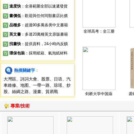
速度快
：全港範圍全部以速遞發貨
書價低
：歡迎與任何同類書店比價
品種多
：超過90多萬各类中文書籍
全球高考：全三册
英文書
：多達20萬種英文原版書籍
找書快
：提供資料，24小時內反饋
環保包裝
：採用紙箱、氣泡紙材料
熱搜關鍵字
：
大灣區
、
詩詞大會
、
股票
、
日语
、
汽
車維修
、
地图
、
一帶一路
、
琼瑶
、
炒
股
、
絲綢之路
、
漫畫
、
貿易戰
剑桥大学中国庙
裘
專業/技術