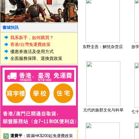
書城快訊
我系新手，如何購買？
香港/台灣免運費政策
东野圭吾：解忧杂货店
放
優惠券激活及使用方式
全面服務保障、退換貨政策
元代的族群文化与科举
七
運費平
：購滿HK$200起免運費政策