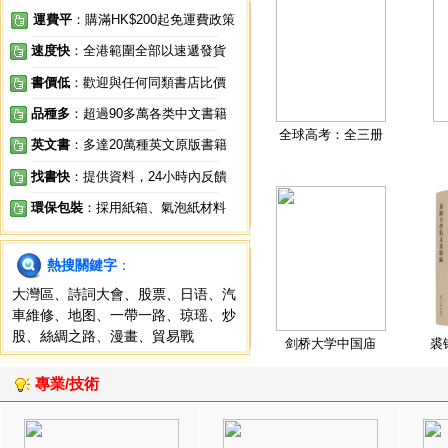
運費平
：購滿HK$200起免運費政策
速度快
：全港範圍全部以速遞發貨
書價低
：歡迎與任何同類書店比價
品種多
：超過90多萬各类中文書籍
全球高考：全三册
英文書
：多達20萬種英文原版書籍
找書快
：提供資料，24小時內反饋
環保包裝
：採用紙箱、氣泡紙材料
熱搜關鍵字
：
大灣區
、
詩詞大會
、
股票
、
日语
、
汽
車維修
、
地图
、
一帶一路
、
琼瑶
、
炒
股
、
絲綢之路
、
漫畫
、
貿易戰
剑桥大学中国庙
裘
專業/技術