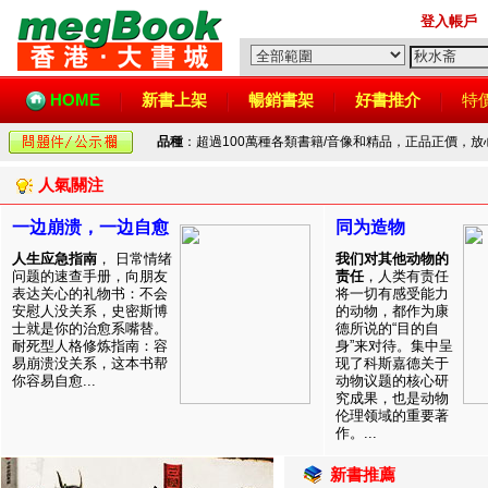
登入帳戶
HOME
新書上架
暢銷書架
好書推介
特
品種
：超過100萬種各類書籍/音像和精品，正品正價，
人氣關注
一边崩溃，一边自愈
同为造物
人生应急指南
， 日常情绪
我们对其他动物的
问题的速查手册，向朋友
责任
，人类有责任
表达关心的礼物书：不会
将一切有感受能力
安慰人没关系，史密斯博
的动物，都作为康
士就是你的治愈系嘴替。
德所说的“目的自
耐死型人格修炼指南：容
身”来对待。集中呈
易崩溃没关系，这本书帮
现了科斯嘉德关于
你容易自愈...
动物议题的核心研
究成果，也是动物
伦理领域的重要著
作。...
新書推薦