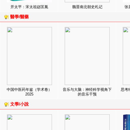
开太平：宋太祖赵匡胤
魏晋南北朝史札记
张
醫學/醫藥
中国中医药年鉴（学术卷）
音乐与大脑：神经科学视角下
思考
2025
的音乐干预
文學/小說