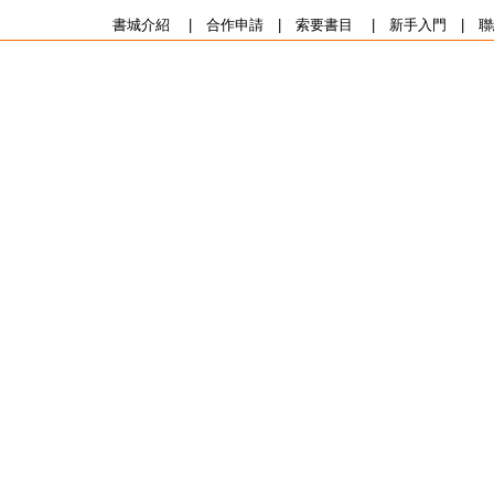
書城介紹
|
合作申請
|
索要書目
|
新手入門
|
聯