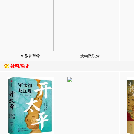
AI教育革命
漫画微积分
社科/哲史