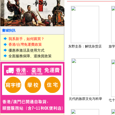
書城快訊
我系新手，如何購買？
香港/台灣免運費政策
东野圭吾：解忧杂货店
放
優惠券激活及使用方式
全面服務保障、退換貨政策
元代的族群文化与科举
七