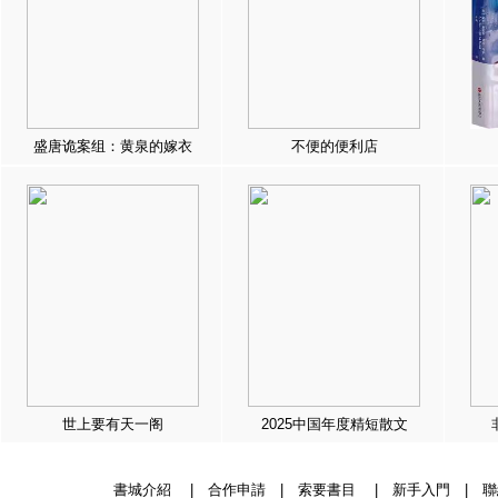
盛唐诡案组：黄泉的嫁衣
不便的便利店
世上要有天一阁
2025中国年度精短散文
書城介紹
|
合作申請
|
索要書目
|
新手入門
|
聯