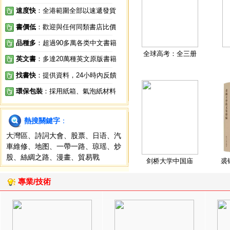
速度快
：全港範圍全部以速遞發貨
書價低
：歡迎與任何同類書店比價
品種多
：超過90多萬各类中文書籍
全球高考：全三册
英文書
：多達20萬種英文原版書籍
找書快
：提供資料，24小時內反饋
環保包裝
：採用紙箱、氣泡紙材料
熱搜關鍵字
：
大灣區
、
詩詞大會
、
股票
、
日语
、
汽
車維修
、
地图
、
一帶一路
、
琼瑶
、
炒
股
、
絲綢之路
、
漫畫
、
貿易戰
剑桥大学中国庙
裘
專業/技術