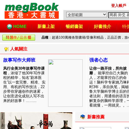
登入帳戶
HOME
新書上架
暢銷書架
好書推介
特
品種
：超過100萬種各類書籍/音像和精品，正品正價，
人氣關注
故事写作大师班
强者心态
风行全美30年故事写作课
让你一路开挂，所向披
程
，浓缩了他30年写作课
靡
， 能掌控自己大脑的
程的精华，知名“剧本医
人，才能掌控自己的命
生”以一套完整、精准、实
运！脑科学专家姚乃琳
用、有机的写作技法，22
时3年，亲自执笔，揭秘
步带你穿越创作的迷雾，
鲁大学脑科学博士后的
让创意进化成别人写不出
者法则，用通俗的语言
来的好故事！……...
解复杂的脑科学原理，
看就懂，一用就灵。。..
新書推薦