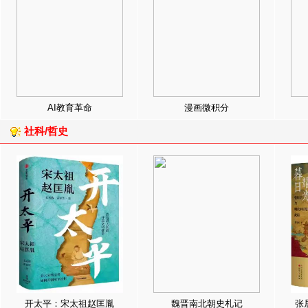
AI教育革命
漫画微积分
社科/哲史
开太平：宋太祖赵匡胤
魏晋南北朝史札记
张