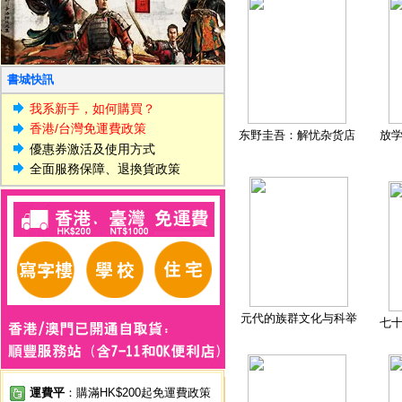
書城快訊
我系新手，如何購買？
香港/台灣免運費政策
东野圭吾：解忧杂货店
放
優惠券激活及使用方式
全面服務保障、退換貨政策
元代的族群文化与科举
七
運費平
：購滿HK$200起免運費政策