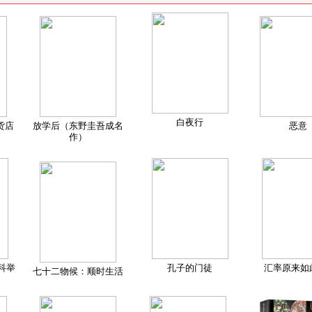
白夜行
货店
放学后（东野圭吾成名
恶意
作）
科举
孔子的门徒
汇率原来如
七十二物候：顺时生活