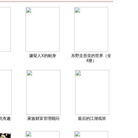
嫌疑人X的献身
东野圭吾笑的世界（全
4册）
此有趣
家族财富管理顾问
最后的江湖戏班