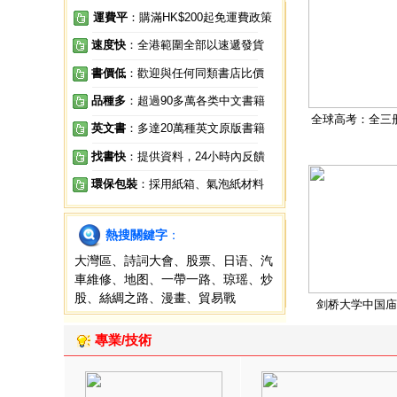
運費平
：購滿HK$200起免運費政策
速度快
：全港範圍全部以速遞發貨
書價低
：歡迎與任何同類書店比價
品種多
：超過90多萬各类中文書籍
全球高考：全三
英文書
：多達20萬種英文原版書籍
找書快
：提供資料，24小時內反饋
環保包裝
：採用紙箱、氣泡紙材料
熱搜關鍵字
：
大灣區
、
詩詞大會
、
股票
、
日语
、
汽
車維修
、
地图
、
一帶一路
、
琼瑶
、
炒
股
、
絲綢之路
、
漫畫
、
貿易戰
剑桥大学中国庙
專業/技術