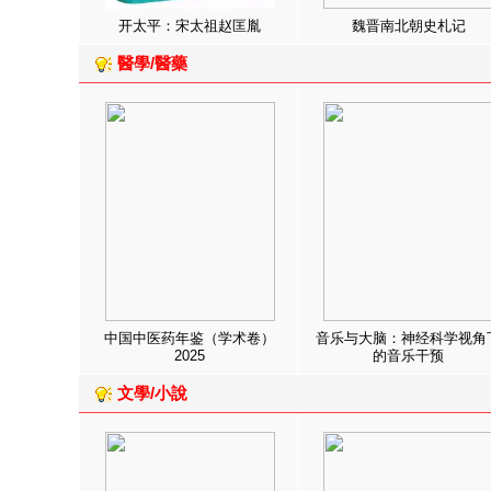
开太平：宋太祖赵匡胤
魏晋南北朝史札记
醫學/醫藥
中国中医药年鉴（学术卷）
音乐与大脑：神经科学视角
2025
的音乐干预
文學/小說