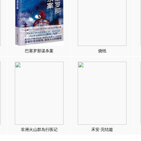
巴塞罗那谋杀案
烧纸
非洲火山群岛行医记
禾安·完结篇