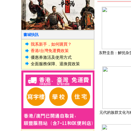
書城快訊
我系新手，如何購買？
香港/台灣免運費政策
东野圭吾：解忧杂
優惠券激活及使用方式
全面服務保障、退換貨政策
元代的族群文化与