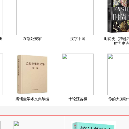
册
在别处安家
汉字中国
时尚史（跨越2
时尚史诗
裘锡圭学术文集续编
十论汪曾祺
你的大脑独