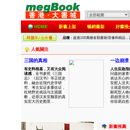
HOME
新書上架
暢銷書架
好書推
品種
：超過100萬種各類書籍/音像和精品
人氣關注
三国的真相
一边崩溃
有史料根基，又有大众阅
人生应急指
读感
，全书参照《三国
问题的速查
志》《后汉书》等正统史
表达关心的
料，融合近现代史学研
安慰人没关
究、考古实证多重佐证，
士就是你的
杜绝野史戏说与主观臆
耐死型人格
断，还原汉末至魏晋的真
易崩溃没关
实宏大历史图景...
你容易自愈..
新書推薦