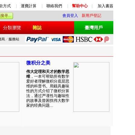
款方式
|
運費計算
|
聯絡我們
|
幫助中心
|
加入書簽
會員登入
新用戶登記
分類瀏覽
雜誌
臺灣用戶
郵局
／
服務站
微积分之美
伟大定理和天才的数学思
维
，一本可帮助所有数学
爱好者理解微积分底层思
维的科普书。用颇具趣味
性的方式介绍了微积分算
法，通过严谨性与趣味性
的故事及曾困扰伟大数学
家的经典问题...