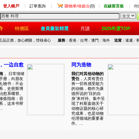
登入帳戶
|
訂單查詢
|
購物車/收銀台
(0)
|
在線留言板
|
付
介
特價區
會員書架精選
月讀
2025年度TOP
，正品正價，放心網購，悭钱省心
服務
：香港
／
台灣
／
澳門
／
海外
送貨
：速遞
／
，一边自愈
同为造物
南
， 日常情绪
我们对其他动物的
手册，向朋友
责任
，人类有责任
礼物书：不会
将一切有感受能力
系，史密斯博
的动物，都作为康
治愈系嘴替。
德所说的“目的自
修炼指南：容
身”来对待。集中呈
系，这本书帮
现了科斯嘉德关于
.
动物议题的核心研
究成果，也是动物
伦理领域的重要著
作。...