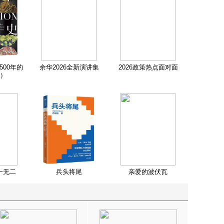
500年的
余华2026全新演讲集
2026政策热点面对面
）
一无二
兵头将尾
亲爱的波伏瓦