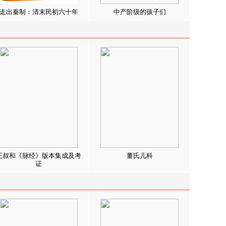
走出秦制：清末民初六十年
中产阶级的孩子们
王叔和《脉经》版本集成及考
董氏儿科
证