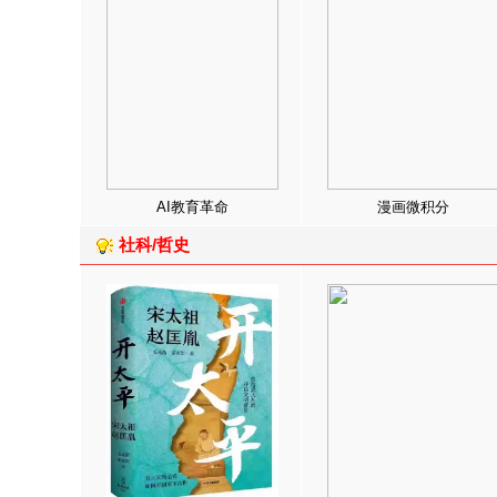
AI教育革命
漫画微积分
社科/哲史