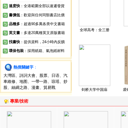
速度快
：全港範圍全部以速遞發貨
書價低
：歡迎與任何同類書店比價
品種多
：超過90多萬各类中文書籍
全球高考：全三册
英文書
：多達20萬種英文原版書籍
找書快
：提供資料，24小時內反饋
環保包裝
：採用紙箱、氣泡紙材料
熱搜關鍵字
：
大灣區
、
詩詞大會
、
股票
、
日语
、
汽
車維修
、
地图
、
一帶一路
、
琼瑶
、
炒
股
、
絲綢之路
、
漫畫
、
貿易戰
剑桥大学中国庙
裘
專業/技術