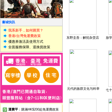
書城快訊
我系新手，如何購買？
香港/台灣免運費政策
东野圭吾：解忧杂货店
放
優惠券激活及使用方式
全面服務保障、退換貨政策
元代的族群文化与科举
七
運費平
：購滿HK$200起免運費政策