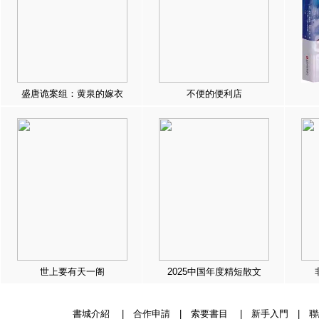
盛唐诡案组：黄泉的嫁衣
不便的便利店
世上要有天一阁
2025中国年度精短散文
書城介紹
|
合作申請
|
索要書目
|
新手入門
|
聯