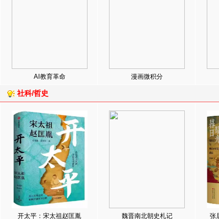
AI教育革命
漫画微积分
社科/哲史
开太平：宋太祖赵匡胤
魏晋南北朝史札记
张