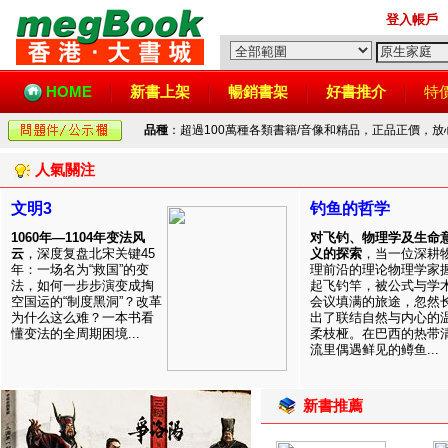
登入帳戶
HOME
新書上架
暢銷書架
好書推介
特
品種
：超過100萬種各類書籍/音像和精品，正品正價，
人氣關注
文明3
钓鱼的哲学
1060年—1104年变法风
对飞钓、物理学及生命
云
，深度复盘北宋关键45
义的探索
，当一位深耕
年：一场名为“救国”的变
理前沿的理论物理学家
法，如何一步步演变成掏
起飞钓竿，被公式与学
空国运的“制度黑洞”？改革
会议填满的旅途，忽然
为什么这么难？一本书看
出了联结自然与内心的
懂变法的全周期困境...
柔枝桠。在巴西的热带
流里偶遇鲜见的鳟鱼...
新書推薦