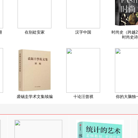
册
在别处安家
汉字中国
时尚史（跨越2
时尚史诗
裘锡圭学术文集续编
十论汪曾祺
你的大脑独