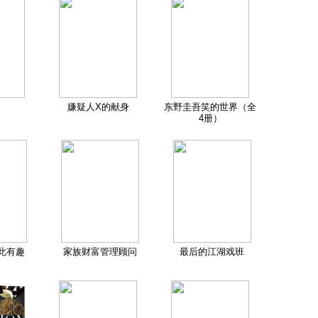
嫌疑人X的献身
东野圭吾笑的世界（全
4册）
此有趣
家族财富管理顾问
最后的江湖戏班