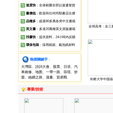
速度快
：全港範圍全部以速遞發貨
書價低
：歡迎與任何同類書店比價
品種多
：超過90多萬各类中文書籍
全球高考：全三
英文書
：多達20萬種英文原版書籍
找書快
：提供資料，24小時內反饋
環保包裝
：採用紙箱、氣泡紙材料
熱搜關鍵字
：
大灣區
、
詩詞大會
、
股票
、
日语
、
汽
車維修
、
地图
、
一帶一路
、
琼瑶
、
炒
股
、
絲綢之路
、
漫畫
、
貿易戰
剑桥大学中国庙
專業/技術