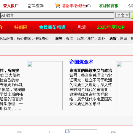
登入帳戶
|
訂單查詢
|
購物車/收銀台
(0)
|
在線留言板
|
付
介
特價區
會員書架精選
月讀
2025年度TOP
，正品正價，放心網購，悭钱省心
服務
：香港
／
台灣
／
澳門
／
海外
送貨
：速遞
／
帝国炼金术
挂，所向披
东南亚的民族主义与政治
控自己大脑的
认同
，整合多种理论与实
控自己的命
证研究，建立不同于欧洲
专家姚乃琳耗
的民族主义理论，深入殖
自执笔，揭秘耶
民时期至现代的东南亚，
学博士后的强
追溯错综复杂的族群脉
通俗的语言拆
络，展示现代东南亚国家
科学原理，一
及民族边界的形成...
就灵。。...