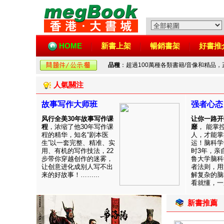
HOME
新書上架
暢銷書架
好書推
品種
：超過100萬種各類書籍/音像和精品
人氣關注
故事写作大师班
强者心态
风行全美30年故事写作课
让你一路开
程
，浓缩了他30年写作课
靡
， 能掌
程的精华，知名“剧本医
人，才能掌
生”以一套完整、精准、实
运！脑科学
用、有机的写作技法，22
时3年，亲
步带你穿越创作的迷雾，
鲁大学脑科
让创意进化成别人写不出
者法则，用
来的好故事！……...
解复杂的脑
看就懂，一用
新書推薦