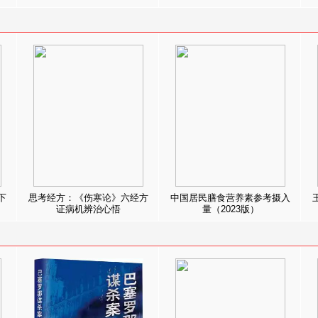
下
思考经方：《伤寒论》六经方
中国居民膳食营养素参考摄入
证病机辨治心悟
量（2023版）