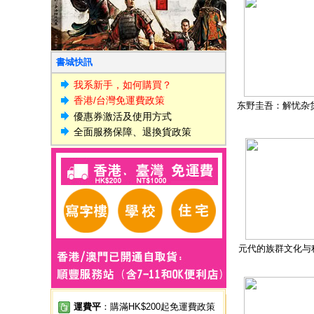
書城快訊
我系新手，如何購買？
香港/台灣免運費政策
东野圭吾：解忧杂
優惠券激活及使用方式
全面服務保障、退換貨政策
元代的族群文化与
運費平
：購滿HK$200起免運費政策