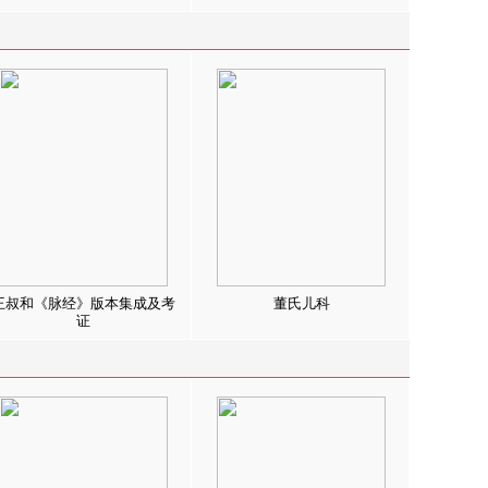
王叔和《脉经》版本集成及考
董氏儿科
证