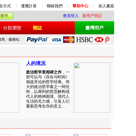
款方式
|
運費計算
|
聯絡我們
|
幫助中心
|
加入書簽
會員登入
新用戶登記
分類瀏覽
雜誌
臺灣用戶
郵局
／
服務站
人的境况
政治哲学里程碑之作
，一
部可以与《存在与时间》
相提并论的哲学经典。伟
大的政治哲学家之一阿伦
特，以犀利的哲思解构现
代人的精神困境、现代人
生活的无力感，引发人们
重新思考生存的意义...