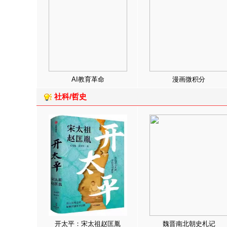
AI教育革命
漫画微积分
社科/哲史
开太平：宋太祖赵匡胤
魏晋南北朝史札记