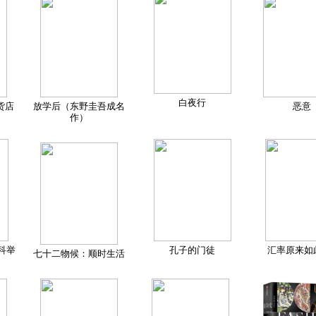
白夜行
货店
放学后（东野圭吾成名
恶意
作）
科举
孔子的门徒
汇率原来如
七十二物候：顺时生活