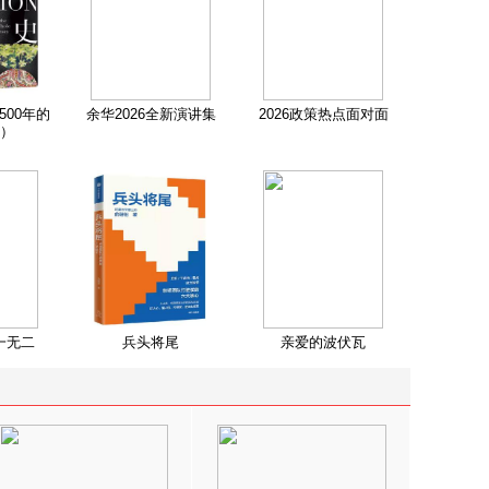
500年的
余华2026全新演讲集
2026政策热点面对面
）
一无二
兵头将尾
亲爱的波伏瓦