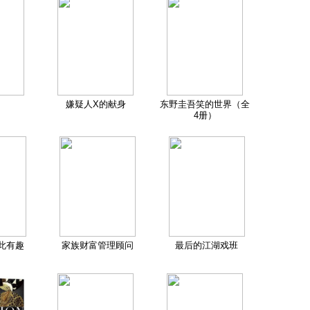
嫌疑人X的献身
东野圭吾笑的世界（全
4册）
此有趣
家族财富管理顾问
最后的江湖戏班