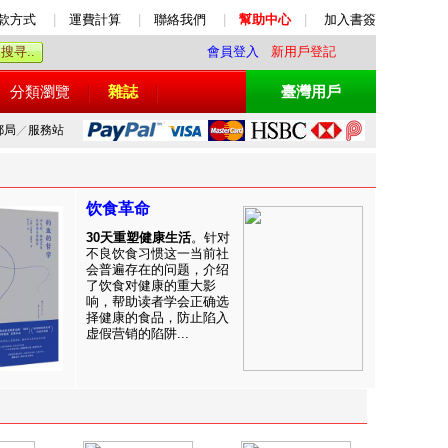
款方式
|
運費計算
|
聯絡我們
|
幫助中心
|
加入書簽
會員登入
新用戶登記
分類瀏覽
雜誌
臺灣用戶
郵局
／
服務站
饮食革命
30天重塑健康生活
。针对
不良饮食习惯这一当前社
会普遍存在的问题，介绍
了饮食对健康的重大影
响，帮助读者学会正确选
择健康的食品，防止陷入
虚假营销的陷阱...