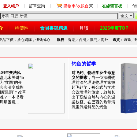
登入帳戶
|
訂單查詢
|
購物車/收銀台
(0)
|
在線留言板
|
付
介
特價區
會員書架精選
月讀
2025年度TOP
，正品正價，放心網購，悭钱省心
服務
：香港
／
台灣
／
澳門
／
海外
送貨
：速遞
／
钓鱼的哲学
1104年变法风
对飞钓、物理学及生命意
盘北宋关键45
义的探索
，当一位深耕物
为“救国”的变
理前沿的理论物理学家握
步步演变成掏
起飞钓竿，被公式与学术
制度黑洞”？改革
会议填满的旅途，忽然长
难？一本书看
出了联结自然与内心的温
期困境...
柔枝桠。在巴西的热带清
流里偶遇鲜见的鳟鱼...