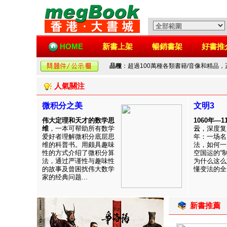
HOME
新書上架
暢銷書架
好書推
品種
：超過100萬種各類書籍/音像和精品
人氣關注
微积分之美
文明3
伟大定理和天才的数学思
1060年—
维
，一本可帮助所有数学
云
，深度复
爱好者理解微积分底层思
年：一场名
维的科普书。用颇具趣味
法，如何一
性的方式介绍了微积分算
空国运的“
法，通过严谨性与趣味性
为什么这么
的故事及曾困扰伟大数学
懂变法的全周
家的经典问题...
新書推薦