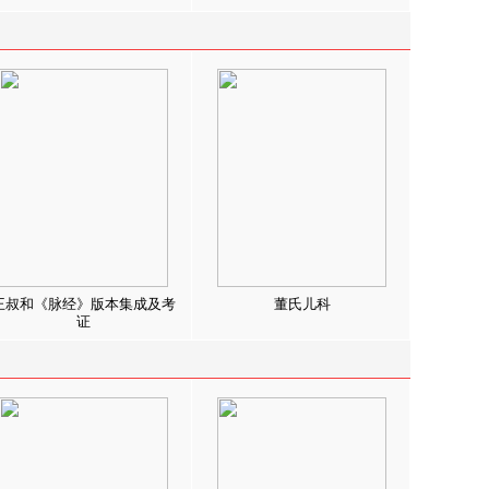
王叔和《脉经》版本集成及考
董氏儿科
证