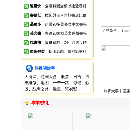
速度快
：全港範圍全部以速遞發貨
書價低
：歡迎與任何同類書店比價
品種多
：超過90多萬各类中文書籍
全球高考：全三
英文書
：多達20萬種英文原版書籍
找書快
：提供資料，24小時內反饋
環保包裝
：採用紙箱、氣泡紙材料
熱搜關鍵字
：
大灣區
、
詩詞大會
、
股票
、
日语
、
汽
車維修
、
地图
、
一帶一路
、
琼瑶
、
炒
股
、
絲綢之路
、
漫畫
、
貿易戰
剑桥大学中国庙
專業/技術