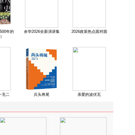
500年的
余华2026全新演讲集
2026政策热点面对面
）
一无二
兵头将尾
亲爱的波伏瓦