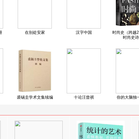
册
在别处安家
汉字中国
时尚史（跨越2
时尚史诗
裘锡圭学术文集续编
十论汪曾祺
你的大脑独