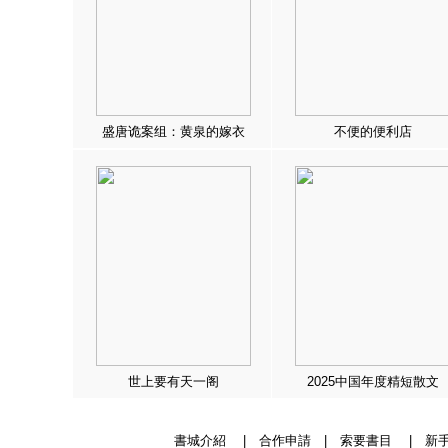
盛唐诡案组：黄泉的嫁衣
不便的便利店
世上要有天一阁
2025中国年度精短散文
書城介紹
|
合作申請
|
索要書目
|
新