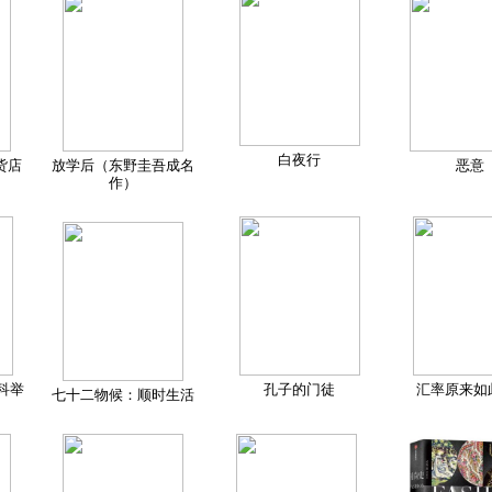
白夜行
货店
放学后（东野圭吾成名
恶意
作）
科举
孔子的门徒
汇率原来如
七十二物候：顺时生活