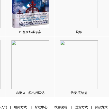
巴塞罗那谋杀案
烧纸
非洲火山群岛行医记
禾安·完结篇
手入門
|
聯絡方式
|
幫助中心
|
找書說明
|
送貨方式
|
付款方式