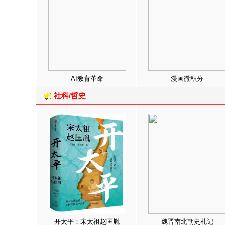
AI教育革命
漫画微积分
社科/哲史
开太平：宋太祖赵匡胤
魏晋南北朝史札记