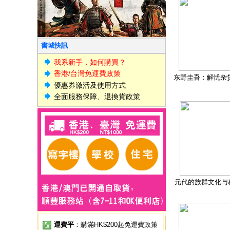
書城快訊
我系新手，如何購買？
香港/台灣免運費政策
东野圭吾：解忧杂
優惠券激活及使用方式
全面服務保障、退換貨政策
元代的族群文化与
運費平
：購滿HK$200起免運費政策