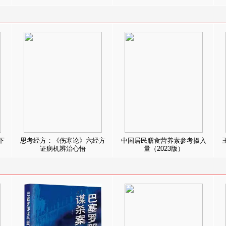
下
思考经方：《伤寒论》六经方
中国居民膳食营养素参考摄入
证病机辨治心悟
量（2023版）