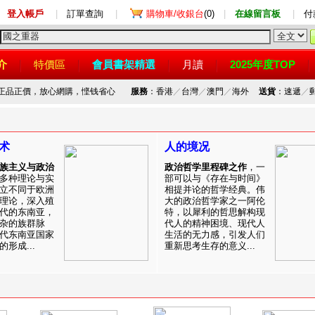
登入帳戶
|
訂單查詢
|
購物車/收銀台
(0)
|
在線留言板
|
付
介
特價區
會員書架精選
月讀
2025年度TOP
，正品正價，放心網購，悭钱省心
服務
：香港
／
台灣
／
澳門
／
海外
送貨
：速遞
／
术
人的境况
族主义与政治
政治哲学里程碑之作
，一
多种理论与实
部可以与《存在与时间》
立不同于欧洲
相提并论的哲学经典。伟
理论，深入殖
大的政治哲学家之一阿伦
代的东南亚，
特，以犀利的哲思解构现
杂的族群脉
代人的精神困境、现代人
代东南亚国家
生活的无力感，引发人们
形成...
重新思考生存的意义...