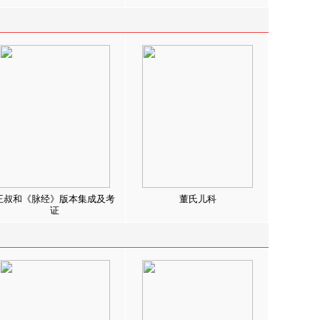
王叔和《脉经》版本集成及考
董氏儿科
证