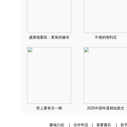
盛唐诡案组：黄泉的嫁衣
不便的便利店
世上要有天一阁
2025中国年度精短散文
書城介紹
|
合作申請
|
索要書目
|
新