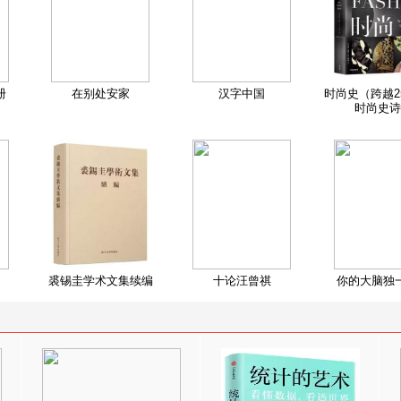
册
在别处安家
汉字中国
时尚史（跨越2
时尚史诗
裘锡圭学术文集续编
十论汪曾祺
你的大脑独