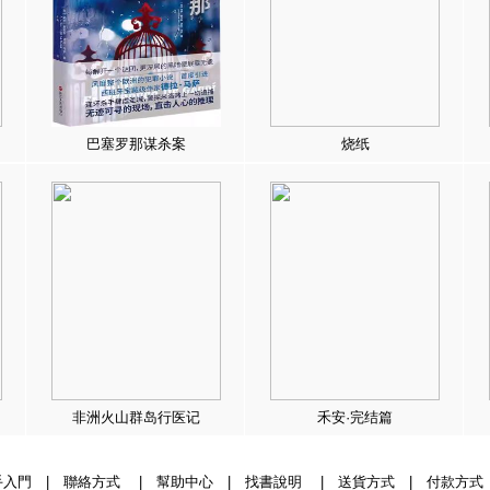
巴塞罗那谋杀案
烧纸
非洲火山群岛行医记
禾安·完结篇
手入門
|
聯絡方式
|
幫助中心
|
找書說明
|
送貨方式
|
付款方式