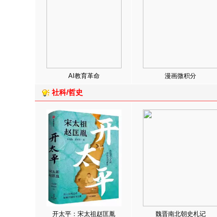
AI教育革命
漫画微积分
社科/哲史
开太平：宋太祖赵匡胤
魏晋南北朝史札记