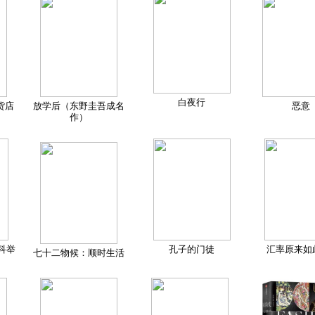
白夜行
货店
放学后（东野圭吾成名
恶意
作）
科举
孔子的门徒
汇率原来如
七十二物候：顺时生活