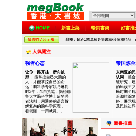
HOME
新書上架
暢銷書架
好書推
品種
：超過100萬種各類書籍/音像和精品
人氣關注
强者心态
帝国炼金
让你一路开挂，所向披
东南亚的民
靡
， 能掌控自己大脑的
认同
，整合
人，才能掌控自己的命
证研究，建
运！脑科学专家姚乃琳耗
的民族主义
时3年，亲自执笔，揭秘耶
民时期至现
鲁大学脑科学博士后的强
追溯错综复
者法则，用通俗的语言拆
络，展示现
解复杂的脑科学原理，一
及民族边界的
看就懂，一用就灵。。...
新書推薦