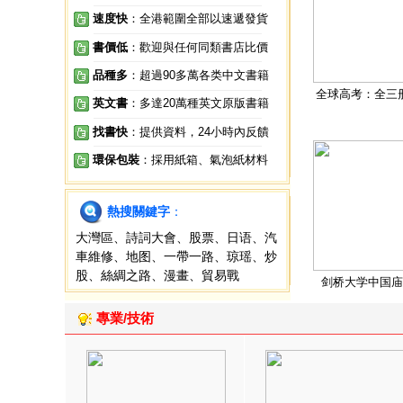
速度快
：全港範圍全部以速遞發貨
書價低
：歡迎與任何同類書店比價
品種多
：超過90多萬各类中文書籍
全球高考：全三
英文書
：多達20萬種英文原版書籍
找書快
：提供資料，24小時內反饋
環保包裝
：採用紙箱、氣泡紙材料
熱搜關鍵字
：
大灣區
、
詩詞大會
、
股票
、
日语
、
汽
車維修
、
地图
、
一帶一路
、
琼瑶
、
炒
股
、
絲綢之路
、
漫畫
、
貿易戰
剑桥大学中国庙
專業/技術