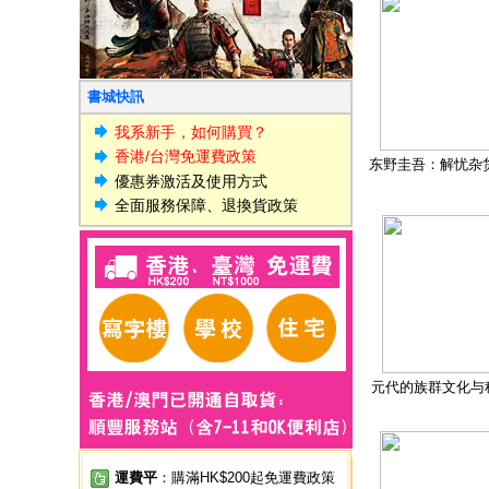
書城快訊
我系新手，如何購買？
香港/台灣免運費政策
东野圭吾：解忧杂
優惠券激活及使用方式
全面服務保障、退換貨政策
元代的族群文化与
運費平
：購滿HK$200起免運費政策