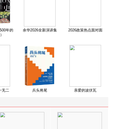
500年的
余华2026全新演讲集
2026政策热点面对面
）
一无二
兵头将尾
亲爱的波伏瓦