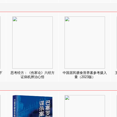
下
思考经方：《伤寒论》六经方
中国居民膳食营养素参考摄入
证病机辨治心悟
量（2023版）