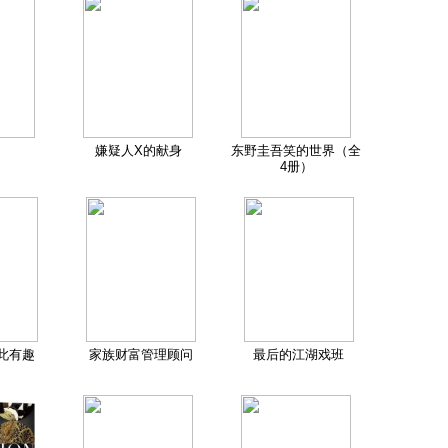
嫌疑人X的献身
东野圭吾笑的世界（全
4册）
此有趣
家族财富管理顾问
最后的江湖戏班