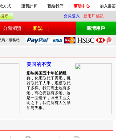
款方式
|
運費計算
|
聯絡我們
|
幫助中心
|
加入書簽
會員登入
新用戶登記
分類瀏覽
雜誌
臺灣用戶
郵局
／
服務站
美国的不安
影响美国五十年长销经
典
，化肥取代了粪肥，机
器取代了人手，规模取代
了多样。我们离土地有多
远，离心安就有多远。这
是一面镜子，照出工业文
明之下，我们所有人的漂
泊与失根。...