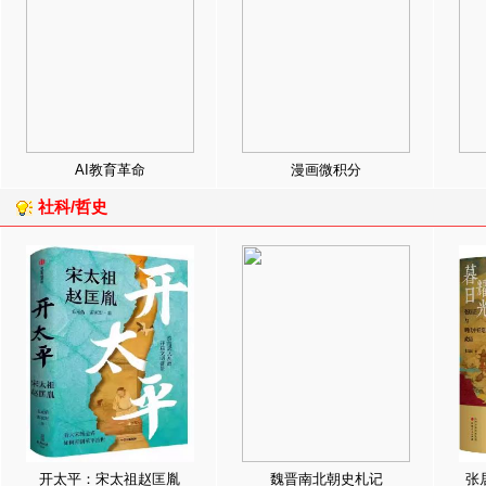
AI教育革命
漫画微积分
社科/哲史
开太平：宋太祖赵匡胤
魏晋南北朝史札记
张