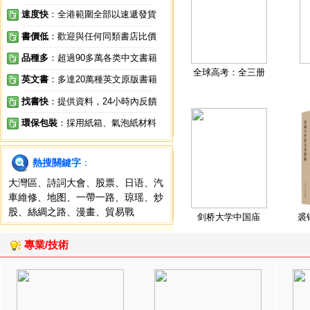
速度快
：全港範圍全部以速遞發貨
書價低
：歡迎與任何同類書店比價
品種多
：超過90多萬各类中文書籍
全球高考：全三册
英文書
：多達20萬種英文原版書籍
找書快
：提供資料，24小時內反饋
環保包裝
：採用紙箱、氣泡紙材料
熱搜關鍵字
：
大灣區
、
詩詞大會
、
股票
、
日语
、
汽
車維修
、
地图
、
一帶一路
、
琼瑶
、
炒
股
、
絲綢之路
、
漫畫
、
貿易戰
剑桥大学中国庙
裘
專業/技術