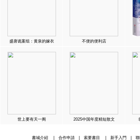
盛唐诡案组：黄泉的嫁衣
不便的便利店
世上要有天一阁
2025中国年度精短散文
書城介紹
|
合作申請
|
索要書目
|
新手入門
|
聯