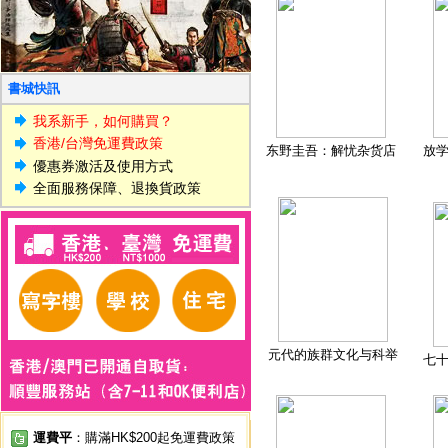
書城快訊
我系新手，如何購買？
香港/台灣免運費政策
东野圭吾：解忧杂货店
放
優惠券激活及使用方式
全面服務保障、退換貨政策
元代的族群文化与科举
七
運費平
：購滿HK$200起免運費政策