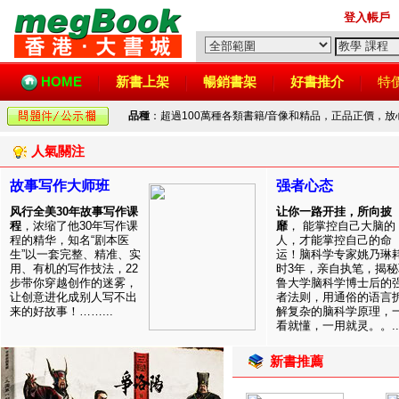
登入帳戶
HOME
新書上架
暢銷書架
好書推介
特
品種
：超過100萬種各類書籍/音像和精品，正品正價，
人氣關注
故事写作大师班
强者心态
风行全美30年故事写作课
让你一路开挂，所向披
程
，浓缩了他30年写作课
靡
， 能掌控自己大脑的
程的精华，知名“剧本医
人，才能掌控自己的命
生”以一套完整、精准、实
运！脑科学专家姚乃琳
用、有机的写作技法，22
时3年，亲自执笔，揭秘
步带你穿越创作的迷雾，
鲁大学脑科学博士后的
让创意进化成别人写不出
者法则，用通俗的语言
来的好故事！……...
解复杂的脑科学原理，
看就懂，一用就灵。。..
新書推薦