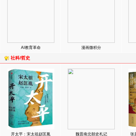
AI教育革命
漫画微积分
社科/哲史
开太平：宋太祖赵匡胤
魏晋南北朝史札记
张