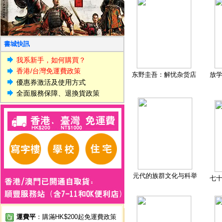
書城快訊
我系新手，如何購買？
香港/台灣免運費政策
东野圭吾：解忧杂货店
放
優惠券激活及使用方式
全面服務保障、退換貨政策
元代的族群文化与科举
七
運費平
：購滿HK$200起免運費政策