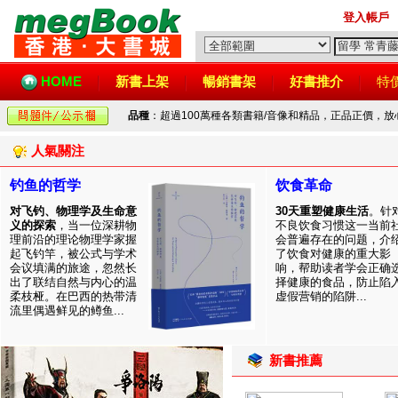
登入帳戶
HOME
新書上架
暢銷書架
好書推介
特
品種
：超過100萬種各類書籍/音像和精品，正品正價，
人氣關注
钓鱼的哲学
饮食革命
对飞钓、物理学及生命意
30天重塑健康生活
。针
义的探索
，当一位深耕物
不良饮食习惯这一当前
理前沿的理论物理学家握
会普遍存在的问题，介
起飞钓竿，被公式与学术
了饮食对健康的重大影
会议填满的旅途，忽然长
响，帮助读者学会正确
出了联结自然与内心的温
择健康的食品，防止陷
柔枝桠。在巴西的热带清
虚假营销的陷阱...
流里偶遇鲜见的鳟鱼...
新書推薦