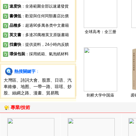
速度快
：全港範圍全部以速遞發貨
書價低
：歡迎與任何同類書店比價
品種多
：超過90多萬各类中文書籍
全球高考：全三册
英文書
：多達20萬種英文原版書籍
找書快
：提供資料，24小時內反饋
環保包裝
：採用紙箱、氣泡紙材料
熱搜關鍵字
：
大灣區
、
詩詞大會
、
股票
、
日语
、
汽
車維修
、
地图
、
一帶一路
、
琼瑶
、
炒
股
、
絲綢之路
、
漫畫
、
貿易戰
剑桥大学中国庙
裘
專業/技術