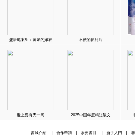
盛唐诡案组：黄泉的嫁衣
不便的便利店
世上要有天一阁
2025中国年度精短散文
書城介紹
|
合作申請
|
索要書目
|
新手入門
|
聯