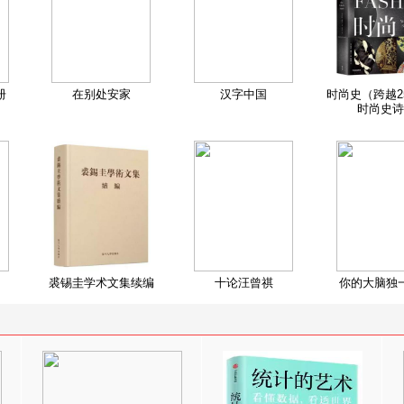
册
在别处安家
汉字中国
时尚史（跨越2
时尚史诗
裘锡圭学术文集续编
十论汪曾祺
你的大脑独