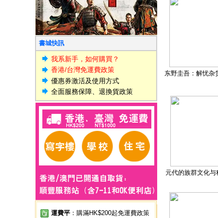
書城快訊
我系新手，如何購買？
香港/台灣免運費政策
东野圭吾：解忧杂
優惠券激活及使用方式
全面服務保障、退換貨政策
元代的族群文化与
運費平
：購滿HK$200起免運費政策