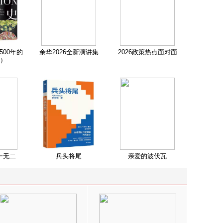
500年的
余华2026全新演讲集
2026政策热点面对面
）
一无二
兵头将尾
亲爱的波伏瓦