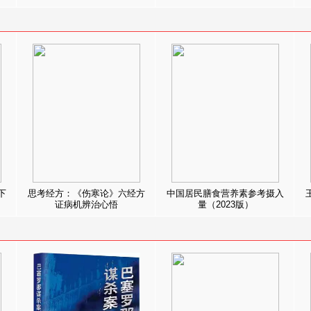
下
思考经方：《伤寒论》六经方
中国居民膳食营养素参考摄入
证病机辨治心悟
量（2023版）