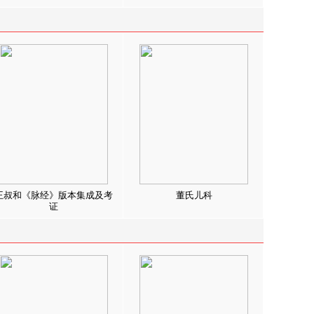
王叔和《脉经》版本集成及考
董氏儿科
证