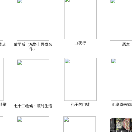
白夜行
货店
放学后（东野圭吾成名
恶意
作）
科举
孔子的门徒
汇率原来如
七十二物候：顺时生活