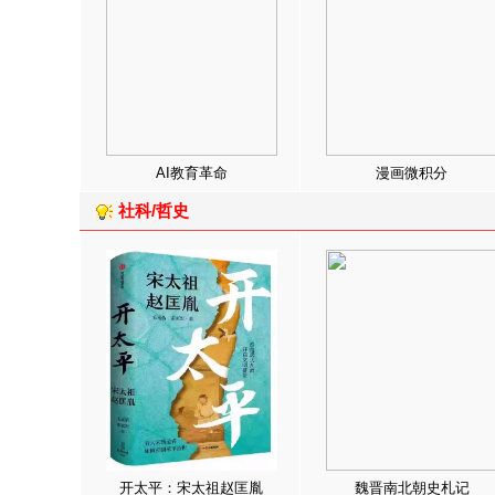
AI教育革命
漫画微积分
社科/哲史
开太平：宋太祖赵匡胤
魏晋南北朝史札记