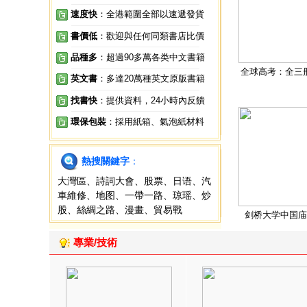
速度快
：全港範圍全部以速遞發貨
書價低
：歡迎與任何同類書店比價
品種多
：超過90多萬各类中文書籍
全球高考：全三
英文書
：多達20萬種英文原版書籍
找書快
：提供資料，24小時內反饋
環保包裝
：採用紙箱、氣泡紙材料
熱搜關鍵字
：
大灣區
、
詩詞大會
、
股票
、
日语
、
汽
車維修
、
地图
、
一帶一路
、
琼瑶
、
炒
股
、
絲綢之路
、
漫畫
、
貿易戰
剑桥大学中国庙
專業/技術