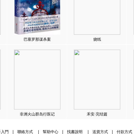
巴塞罗那谋杀案
烧纸
非洲火山群岛行医记
禾安·完结篇
手入門
|
聯絡方式
|
幫助中心
|
找書說明
|
送貨方式
|
付款方式