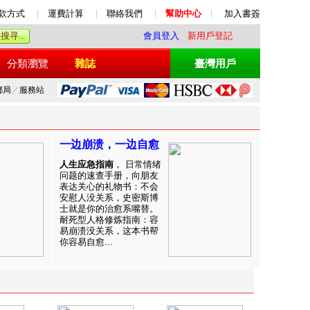
款方式
|
運費計算
|
聯絡我們
|
幫助中心
|
加入書簽
會員登入
新用戶登記
分類瀏覽
雜誌
臺灣用戶
郵局
／
服務站
一边崩溃，一边自愈
人生应急指南
， 日常情绪
问题的速查手册，向朋友
表达关心的礼物书：不会
安慰人没关系，史密斯博
士就是你的治愈系嘴替。
耐死型人格修炼指南：容
易崩溃没关系，这本书帮
你容易自愈...