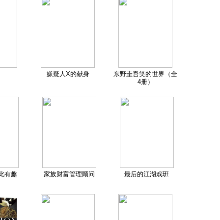
嫌疑人X的献身
东野圭吾笑的世界（全
4册）
此有趣
家族财富管理顾问
最后的江湖戏班