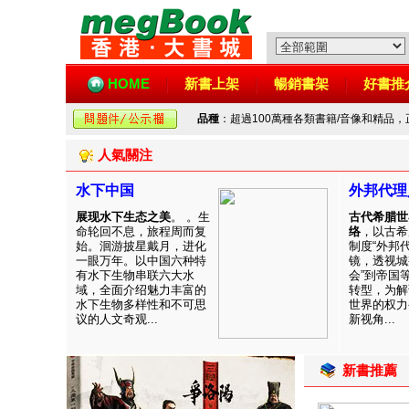
HOME
新書上架
暢銷書架
好書推
品種
：超過100萬種各類書籍/音像和精品
人氣關注
水下中国
外邦代理
展现水下生态之美
。 。生
古代希腊世
命轮回不息，旅程周而复
络
，以古希
始。洄游披星戴月，进化
制度“外邦
一眼万年。以中国六种特
镜，透视城
有水下生物串联六大水
会”到帝国
域，全面介绍魅力丰富的
转型，为解
水下生物多样性和不可思
世界的权力
议的人文奇观...
新视角...
新書推薦