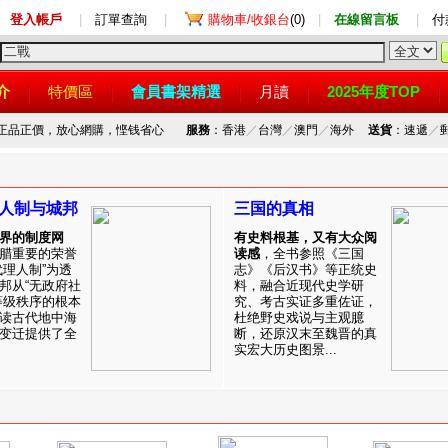
登入帳戶
|
訂單查詢
|
購物車/收銀台
(0)
|
在線留言板
|
付
介
特價區
會員書架精選
月讀
2025年度TOP
，正品正價，放心網購，悭钱省心
服務
：香港
／
台灣
／
澳門
／
海外
送貨
：速遞
／
人制与城邦
三国的真相
界的制度网
有史料根基，又有大众阅
腊重要的荣誉
读感
，全书参照《三国
代理人制”为透
志》《后汉书》等正统史
邦从“无政府社
料，融合近现代史学研
等级秩序的根本
究、考古实证多重佐证，
读古代地中海
杜绝野史戏说与主观臆
变迁提供了全
断，还原汉末至魏晋的真
实宏大历史图景...