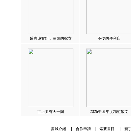
盛唐诡案组：黄泉的嫁衣
不便的便利店
世上要有天一阁
2025中国年度精短散文
書城介紹
|
合作申請
|
索要書目
|
新