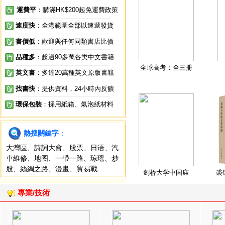
運費平
：購滿HK$200起免運費政策
速度快
：全港範圍全部以速遞發貨
書價低
：歡迎與任何同類書店比價
品種多
：超過90多萬各类中文書籍
全球高考：全三册
英文書
：多達20萬種英文原版書籍
找書快
：提供資料，24小時內反饋
環保包裝
：採用紙箱、氣泡紙材料
熱搜關鍵字
：
大灣區
、
詩詞大會
、
股票
、
日语
、
汽
車維修
、
地图
、
一帶一路
、
琼瑶
、
炒
股
、
絲綢之路
、
漫畫
、
貿易戰
剑桥大学中国庙
裘
專業/技術