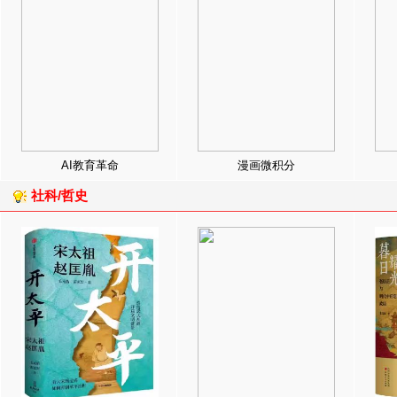
AI教育革命
漫画微积分
社科/哲史