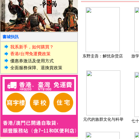
書城快訊
我系新手，如何購買？
香港/台灣免運費政策
东野圭吾：解忧杂货店
放
優惠券激活及使用方式
全面服務保障、退換貨政策
元代的族群文化与科举
七