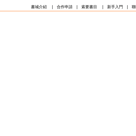
書城介紹
|
合作申請
|
索要書目
|
新手入門
|
聯