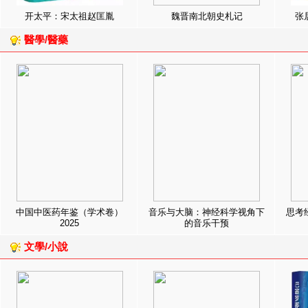
开太平：宋太祖赵匡胤
魏晋南北朝史札记
张
醫學/醫藥
中国中医药年鉴（学术卷）
音乐与大脑：神经科学视角下
思考
2025
的音乐干预
文學/小說