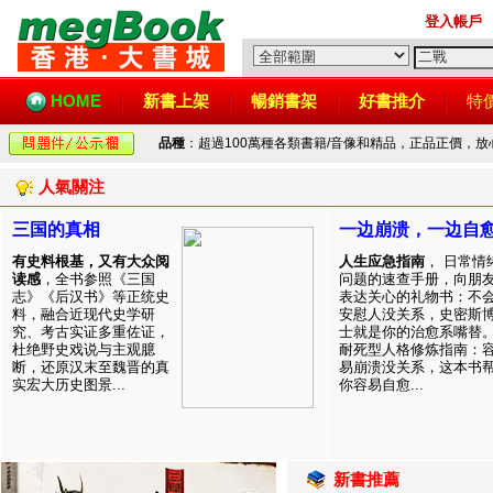
登入帳戶
HOME
新書上架
暢銷書架
好書推介
特
品種
：超過100萬種各類書籍/音像和精品，正品正價，
人氣關注
三国的真相
一边崩溃，一边自
有史料根基，又有大众阅
人生应急指南
， 日常情
读感
，全书参照《三国
问题的速查手册，向朋
志》《后汉书》等正统史
表达关心的礼物书：不
料，融合近现代史学研
安慰人没关系，史密斯
究、考古实证多重佐证，
士就是你的治愈系嘴替
杜绝野史戏说与主观臆
耐死型人格修炼指南：
断，还原汉末至魏晋的真
易崩溃没关系，这本书
实宏大历史图景...
你容易自愈...
新書推薦