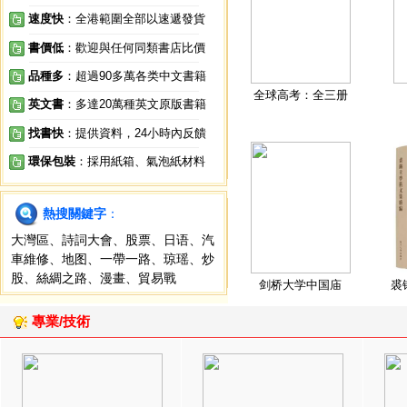
速度快
：全港範圍全部以速遞發貨
書價低
：歡迎與任何同類書店比價
品種多
：超過90多萬各类中文書籍
全球高考：全三册
英文書
：多達20萬種英文原版書籍
找書快
：提供資料，24小時內反饋
環保包裝
：採用紙箱、氣泡紙材料
熱搜關鍵字
：
大灣區
、
詩詞大會
、
股票
、
日语
、
汽
車維修
、
地图
、
一帶一路
、
琼瑶
、
炒
股
、
絲綢之路
、
漫畫
、
貿易戰
剑桥大学中国庙
裘
專業/技術