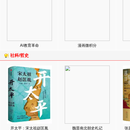
AI教育革命
漫画微积分
社科/哲史
开太平：宋太祖赵匡胤
魏晋南北朝史札记
张