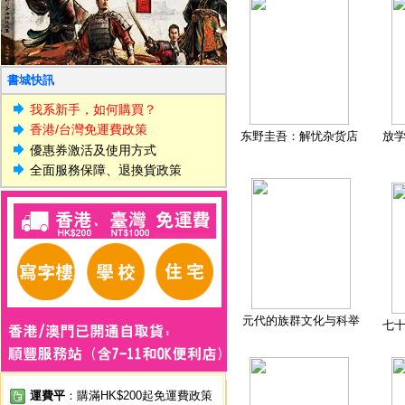
書城快訊
我系新手，如何購買？
香港/台灣免運費政策
东野圭吾：解忧杂货店
放
優惠券激活及使用方式
全面服務保障、退換貨政策
元代的族群文化与科举
七
運費平
：購滿HK$200起免運費政策