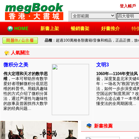
登入帳戶
HOME
新書上架
暢銷書架
好書推介
特
品種
：超過100萬種各類書籍/音像和精品，正品正價，
人氣關注
微积分之美
文明3
伟大定理和天才的数学思
1060年—1104年变法风
维
，一本可帮助所有数学
云
，深度复盘北宋关键4
爱好者理解微积分底层思
年：一场名为“救国”的变
维的科普书。用颇具趣味
法，如何一步步演变成
性的方式介绍了微积分算
空国运的“制度黑洞”？
法，通过严谨性与趣味性
为什么这么难？一本书
的故事及曾困扰伟大数学
懂变法的全周期困境...
家的经典问题...
新書推薦