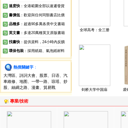
速度快
：全港範圍全部以速遞發貨
書價低
：歡迎與任何同類書店比價
品種多
：超過90多萬各类中文書籍
全球高考：全三册
英文書
：多達20萬種英文原版書籍
找書快
：提供資料，24小時內反饋
環保包裝
：採用紙箱、氣泡紙材料
熱搜關鍵字
：
大灣區
、
詩詞大會
、
股票
、
日语
、
汽
車維修
、
地图
、
一帶一路
、
琼瑶
、
炒
股
、
絲綢之路
、
漫畫
、
貿易戰
剑桥大学中国庙
裘
專業/技術