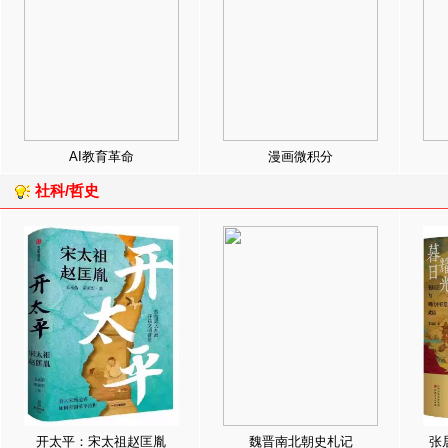
AI教育革命
漫画微积分
社科/哲史
开太平：宋太祖赵匡胤
魏晋南北朝史札记
张