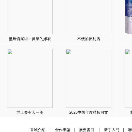
盛唐诡案组：黄泉的嫁衣
不便的便利店
世上要有天一阁
2025中国年度精短散文
書城介紹
|
合作申請
|
索要書目
|
新手入門
|
聯