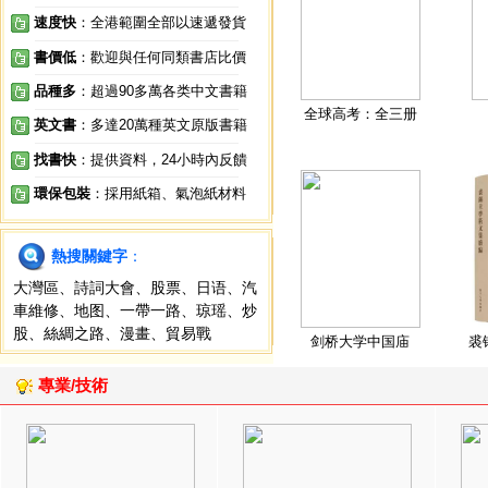
速度快
：全港範圍全部以速遞發貨
書價低
：歡迎與任何同類書店比價
品種多
：超過90多萬各类中文書籍
全球高考：全三册
英文書
：多達20萬種英文原版書籍
找書快
：提供資料，24小時內反饋
環保包裝
：採用紙箱、氣泡紙材料
熱搜關鍵字
：
大灣區
、
詩詞大會
、
股票
、
日语
、
汽
車維修
、
地图
、
一帶一路
、
琼瑶
、
炒
股
、
絲綢之路
、
漫畫
、
貿易戰
剑桥大学中国庙
裘
專業/技術