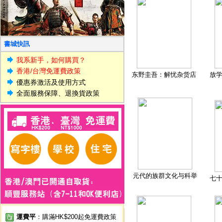
書城快訊
我系新手，如何購買？
香港/台灣免運費政策
东野圭吾：解忧杂货店
放
優惠券激活及使用方式
全面服務保障、退換貨政策
元代的族群文化与科举
七
運費平
：購滿HK$200起免運費政策