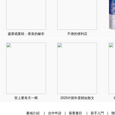
盛唐诡案组：黄泉的嫁衣
不便的便利店
世上要有天一阁
2025中国年度精短散文
書城介紹
|
合作申請
|
索要書目
|
新手入門
|
聯