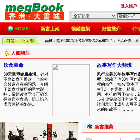
登入帳戶
HOME
新書上架
暢銷書架
好書推介
特
品種
：超過100萬種各類書籍/音像和精品，正品正價，
人氣關注
饮食革命
故事写作大师班
30天重塑健康生活
。针对
风行全美30年故事写作
不良饮食习惯这一当前社
程
，浓缩了他30年写作
会普遍存在的问题，介绍
程的精华，知名“剧本医
了饮食对健康的重大影
生”以一套完整、精准、
响，帮助读者学会正确选
用、有机的写作技法，2
择健康的食品，防止陷入
步带你穿越创作的迷雾
虚假营销的陷阱...
让创意进化成别人写不
来的好故事！……...
新書推薦