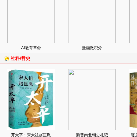
AI教育革命
漫画微积分
社科/哲史
开太平：宋太祖赵匡胤
魏晋南北朝史札记
张