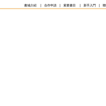
書城介紹
|
合作申請
|
索要書目
|
新手入門
|
聯