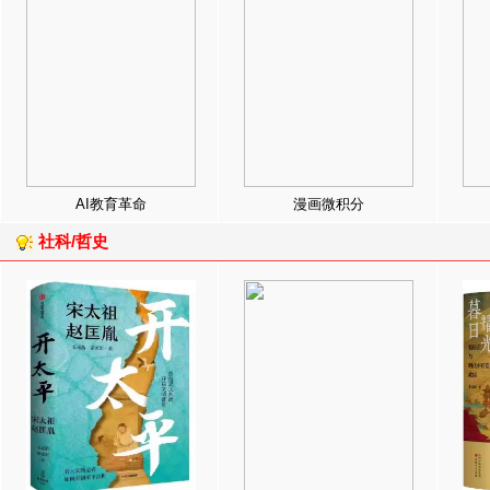
AI教育革命
漫画微积分
社科/哲史