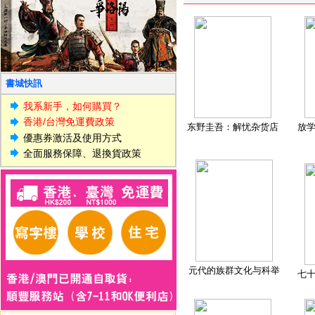
書城快訊
我系新手，如何購買？
香港/台灣免運費政策
东野圭吾：解忧杂货店
放
優惠券激活及使用方式
全面服務保障、退換貨政策
元代的族群文化与科举
七