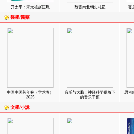
开太平：宋太祖赵匡胤
魏晋南北朝史札记
张
醫學/醫藥
中国中医药年鉴（学术卷）
音乐与大脑：神经科学视角下
思考
2025
的音乐干预
文學/小說