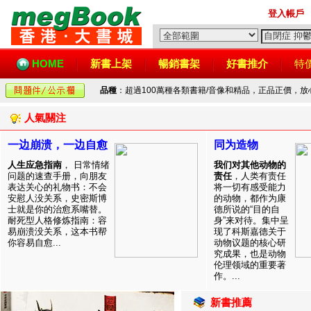
登入帳戶
HOME
新書上架
暢銷書架
好書推介
特
品種
：超過100萬種各類書籍/音像和精品，正品正價，
人氣關注
一边崩溃，一边自愈
同为造物
人生应急指南
， 日常情绪
我们对其他动物的
问题的速查手册，向朋友
责任
，人类有责任
表达关心的礼物书：不会
将一切有感受能力
安慰人没关系，史密斯博
的动物，都作为康
士就是你的治愈系嘴替。
德所说的“目的自
耐死型人格修炼指南：容
身”来对待。集中呈
易崩溃没关系，这本书帮
现了科斯嘉德关于
你容易自愈...
动物议题的核心研
究成果，也是动物
伦理领域的重要著
作。...
新書推薦