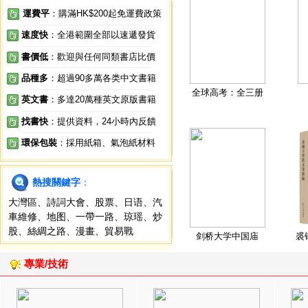
運費平
：購滿HK$200起免運費政策
速度快
：全港範圍全部以速遞發貨
書價低
：歡迎與任何同類書店比價
品種多
：超過90多萬各类中文書籍
全球高考：全三册
英文書
：多達20萬種英文原版書籍
找書快
：提供資料，24小時內反饋
環保包裝
：採用紙箱、氣泡紙材料
熱搜關鍵字
：
大灣區
、
詩詞大會
、
股票
、
日语
、
汽
車維修
、
地图
、
一帶一路
、
琼瑶
、
炒
股
、
絲綢之路
、
漫畫
、
貿易戰
剑桥大学中国庙
裘
專業/技術