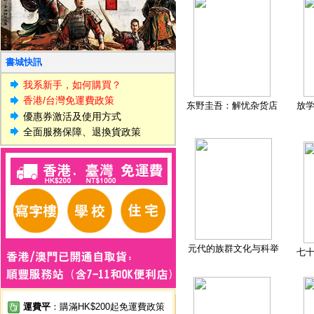
書城快訊
我系新手，如何購買？
香港/台灣免運費政策
东野圭吾：解忧杂货店
放
優惠券激活及使用方式
全面服務保障、退換貨政策
元代的族群文化与科举
七
運費平
：購滿HK$200起免運費政策