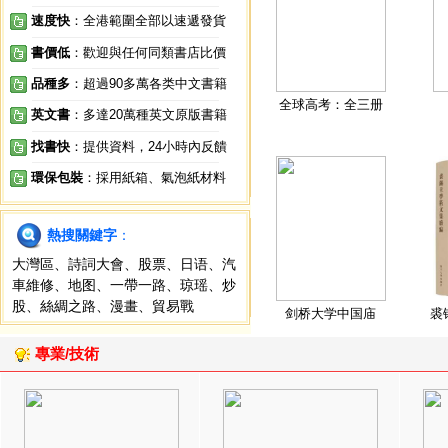
速度快
：全港範圍全部以速遞發貨
書價低
：歡迎與任何同類書店比價
品種多
：超過90多萬各类中文書籍
全球高考：全三册
英文書
：多達20萬種英文原版書籍
找書快
：提供資料，24小時內反饋
環保包裝
：採用紙箱、氣泡紙材料
熱搜關鍵字
：
大灣區
、
詩詞大會
、
股票
、
日语
、
汽
車維修
、
地图
、
一帶一路
、
琼瑶
、
炒
股
、
絲綢之路
、
漫畫
、
貿易戰
剑桥大学中国庙
裘
專業/技術