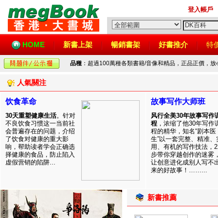
登入帳戶
HOME
新書上架
暢銷書架
好書推介
特
品種
：超過100萬種各類書籍/音像和精品，正品正價，
人氣關注
饮食革命
故事写作大师班
30天重塑健康生活
。针对
风行全美30年故事写作
不良饮食习惯这一当前社
程
，浓缩了他30年写作
会普遍存在的问题，介绍
程的精华，知名“剧本医
了饮食对健康的重大影
生”以一套完整、精准、
响，帮助读者学会正确选
用、有机的写作技法，2
择健康的食品，防止陷入
步带你穿越创作的迷雾
虚假营销的陷阱...
让创意进化成别人写不
来的好故事！……...
新書推薦