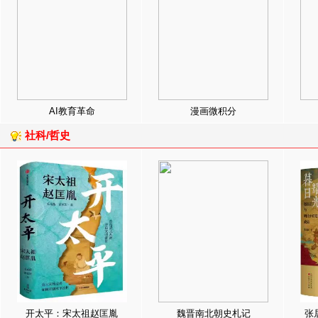
AI教育革命
漫画微积分
社科/哲史
开太平：宋太祖赵匡胤
魏晋南北朝史札记
张