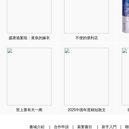
盛唐诡案组：黄泉的嫁衣
不便的便利店
世上要有天一阁
2025中国年度精短散文
書城介紹
|
合作申請
|
索要書目
|
新手入門
|
聯